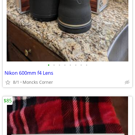
•
•
•
•
•
•
•
•
Nikon 600mm f4 Lens
8/1
Moncks Corner
$85