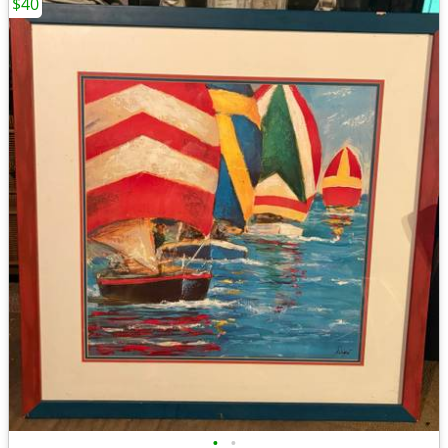
$40
•
•