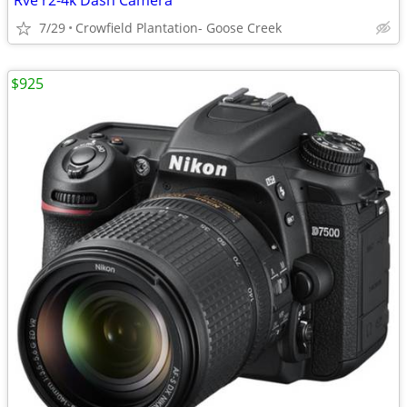
Rve r2-4k Dash Camera
7/29
Crowfield Plantation- Goose Creek
$925