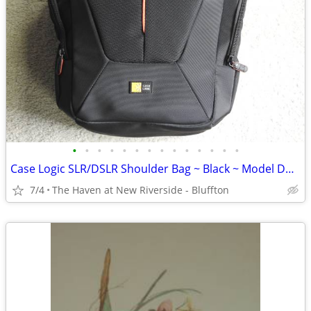
•
•
•
•
•
•
•
•
•
•
•
•
•
•
Case Logic SLR/DSLR Shoulder Bag ~ Black ~ Model DCB307 ~
7/4
The Haven at New Riverside - Bluffton