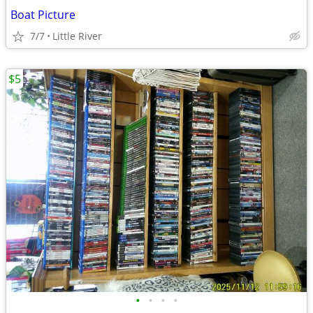
Boat Picture
7/7
Little River
$5
•
•
•
•