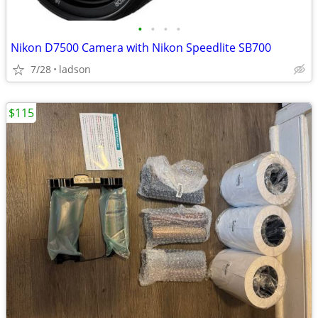
•
•
•
•
Nikon D7500 Camera with Nikon Speedlite SB700
7/28
ladson
$115