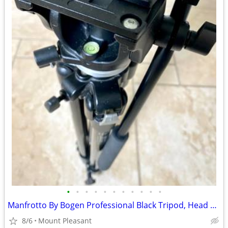
•
•
•
•
•
•
•
•
•
•
•
Manfrotto By Bogen Professional Black Tripod, Head and Carry Case
8/6
Mount Pleasant