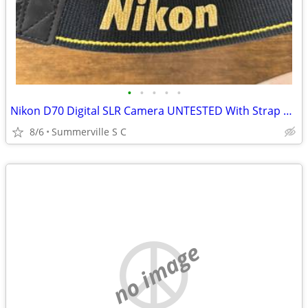
•
•
•
•
•
Nikon D70 Digital SLR Camera UNTESTED With Strap Plus Lens
8/6
Summerville S C
no image