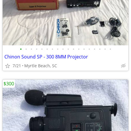
•
•
•
•
•
•
•
•
•
•
•
•
•
•
•
•
•
•
Chinon Sound SP - 300 8MM Projector
7/21
Myrtle Beach, SC
$300