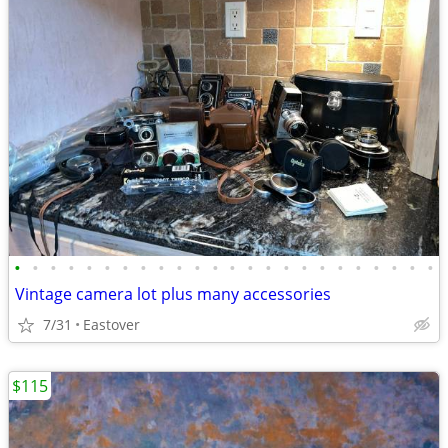
•
•
•
•
•
•
•
•
•
•
•
•
•
•
•
•
•
•
•
•
•
•
•
•
Vintage camera lot plus many accessories
7/31
Eastover
$115