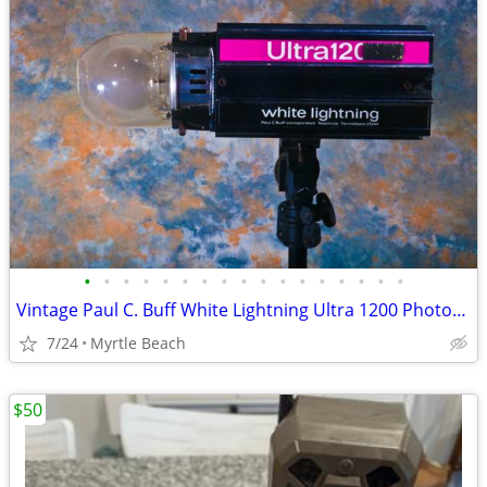
•
•
•
•
•
•
•
•
•
•
•
•
•
•
•
•
•
Vintage Paul C. Buff White Lightning Ultra 1200 Photography Strobe
7/24
Myrtle Beach
$50