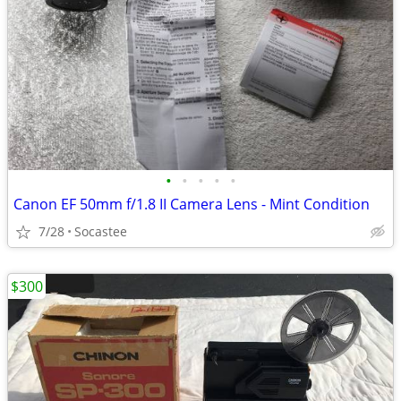
•
•
•
•
•
Canon EF 50mm f/1.8 II Camera Lens - Mint Condition
7/28
Socastee
$300