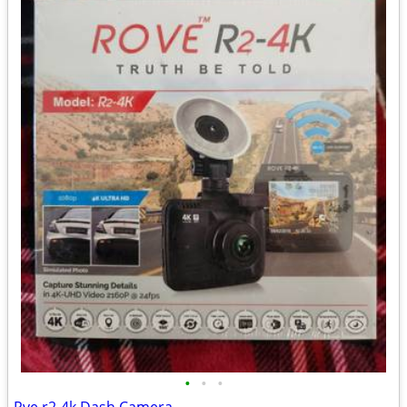
•
•
•