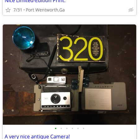
Nice Limited-Edition Print.
7/31
Port Wentworth,Ga
•
•
•
•
•
•
A very nice antique Camera!