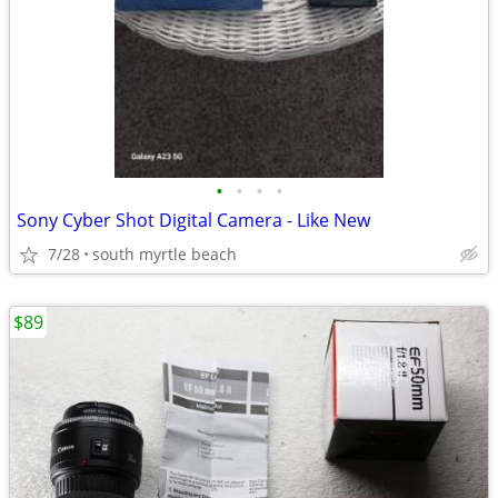
•
•
•
•
Sony Cyber Shot Digital Camera - Like New
7/28
south myrtle beach
$89