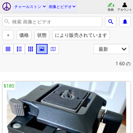
チャールストン
画像とビデオ
投稿
アカウント
+
価格
状態
により販売されています
最新
1
60 の
$180