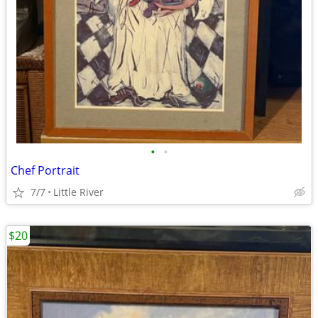
•
•
Chef Portrait
7/7
Little River
$20