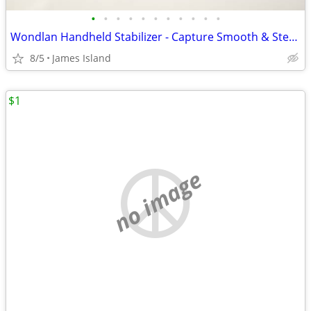
•
•
•
•
•
•
•
•
•
•
•
Wondlan Handheld Stabilizer - Capture Smooth & Steady Shots
8/5
James Island
$1
no image