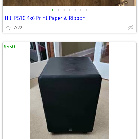
•
•
•
•
•
•
•
Hiti P510 4x6 Print Paper & Ribbon
7/22
$550