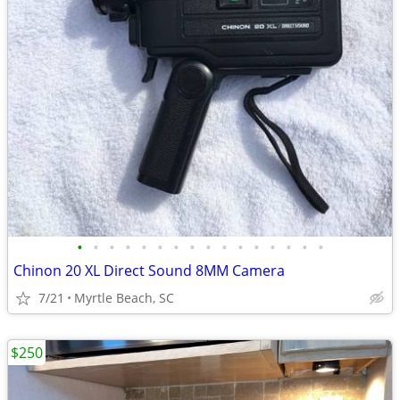
•
•
•
•
•
•
•
•
•
•
•
•
•
•
•
•
Chinon 20 XL Direct Sound 8MM Camera
7/21
Myrtle Beach, SC
$250