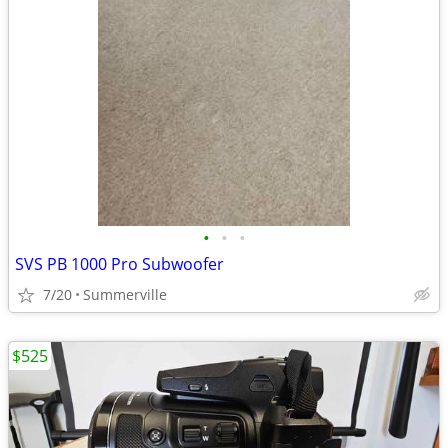
•
•
•
SVS PB 1000 Pro Subwoofer
7/20
Summerville
$525