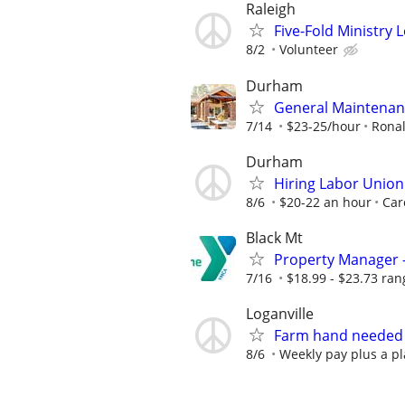
Raleigh
Five-Fold Ministry 
8/2
Volunteer
Durham
General Maintenan
7/14
$23-25/hour
Rona
Durham
Hiring Labor Unio
8/6
$20-22 an hour
Car
Black Mt
Property Manager 
7/16
$18.99 - $23.73 ran
Loganville
Farm hand needed
8/6
Weekly pay plus a pl