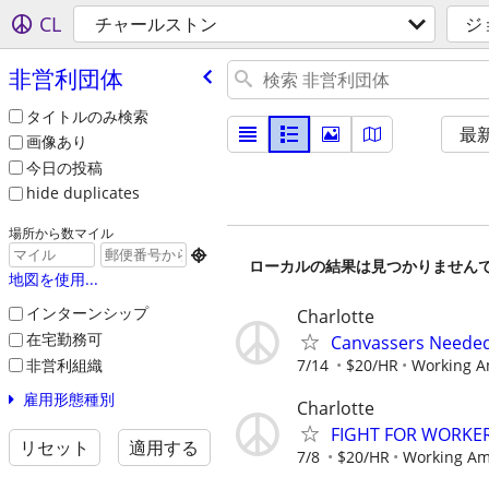
CL
チャールストン
ジ
非営利団体
タイトルのみ検索
最
画像あり
今日の投稿
hide duplicates
場所から数マイル

ローカルの結果は見つかりません
地図を使用...
インターンシップ
Charlotte
在宅勤務可
Canvassers Needed
非営利組織
7/14
$20/HR
Working A
雇用形態種別
Charlotte
FIGHT FOR WORKER
リセット
適用する
7/8
$20/HR
Working Am