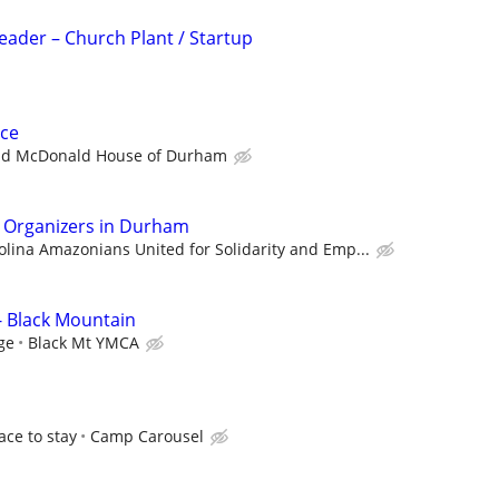
Leader – Church Plant / Startup
ce
ld McDonald House of Durham
n Organizers in Durham
olina Amazonians United for Solidarity and Emp...
- Black Mountain
ge
Black Mt YMCA
ace to stay
Camp Carousel