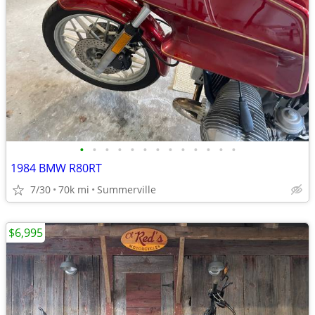
•
•
•
•
•
•
•
•
•
•
•
•
•
1984 BMW R80RT
7/30
70k mi
Summerville
$6,995