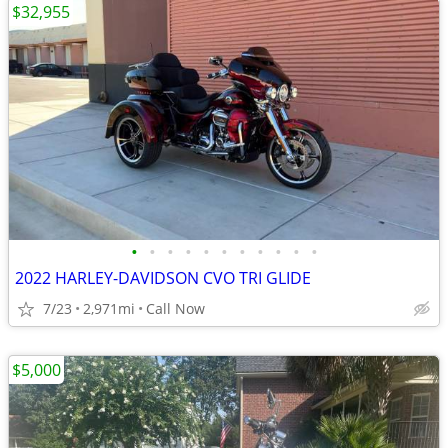
$32,955
•
•
•
•
•
•
•
•
•
•
•
2022 HARLEY-DAVIDSON CVO TRI GLIDE
7/23
2,971mi
Call Now
$5,000