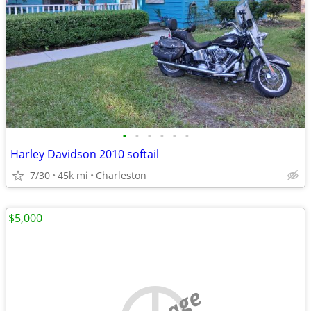
•
•
•
•
•
•
Harley Davidson 2010 softail
7/30
45k mi
Charleston
$5,000