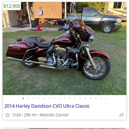
$12,900
•
•
•
•
•
•
•
•
•
•
•
•
•
•
•
•
•
2014 Harley Davidson CVO Ultra Classic
7/24
29k mi
Moncks Corner