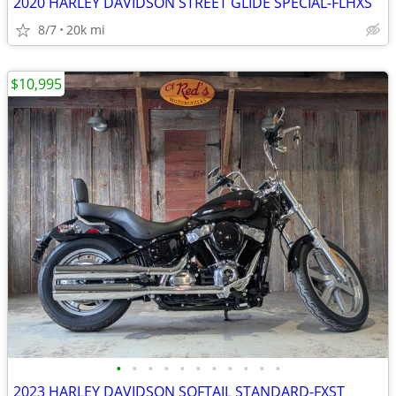
2020 HARLEY DAVIDSON STREET GLIDE SPECIAL-FLHXS
8/7
20k mi
$10,995
•
•
•
•
•
•
•
•
•
•
•
2023 HARLEY DAVIDSON SOFTAIL STANDARD-FXST