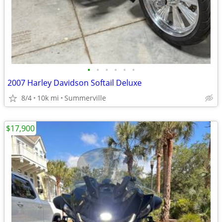
•
•
•
•
•
•
2007 Harley Davidson Softail Deluxe
8/4
10k mi
Summerville
$17,900