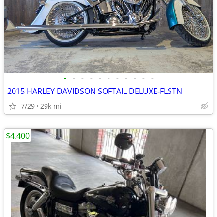
•
•
•
•
•
•
•
•
•
•
•
2015 HARLEY DAVIDSON SOFTAIL DELUXE-FLSTN
7/29
29k mi
$4,400