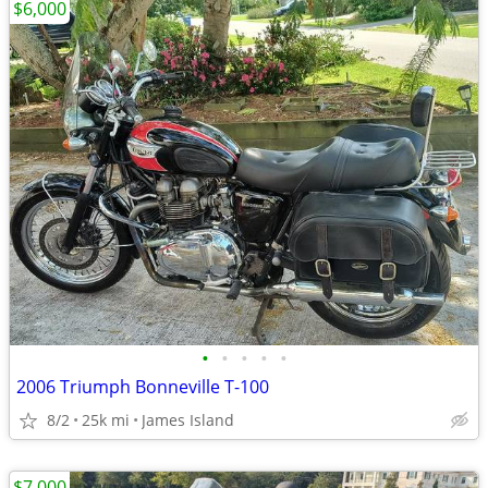
$6,000
•
•
•
•
•
2006 Triumph Bonneville T-100
8/2
25k mi
James Island
$7,000