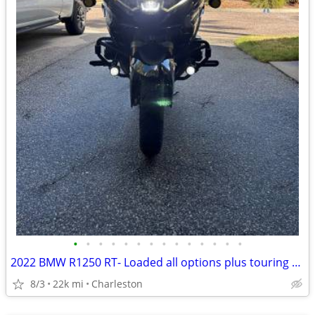
•
•
•
•
•
•
•
•
•
•
•
•
•
•
2022 BMW R1250 RT- Loaded all options plus touring accessories
8/3
22k mi
Charleston