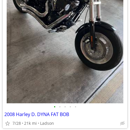
•
•
•
•
•
2008 Harley D. DYNA FAT BOB
7/28
21k mi
Ladson