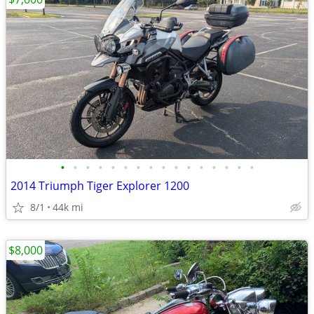
•
•
•
•
•
•
•
•
•
•
•
•
•
•
•
•
2014 Triumph Tiger Explorer 1200
8/1
44k mi
$8,000