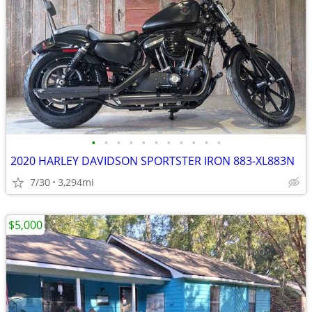
•
•
•
•
•
•
•
•
•
•
•
2020 HARLEY DAVIDSON SPORTSTER IRON 883-XL883N
7/30
3,294mi
$5,000