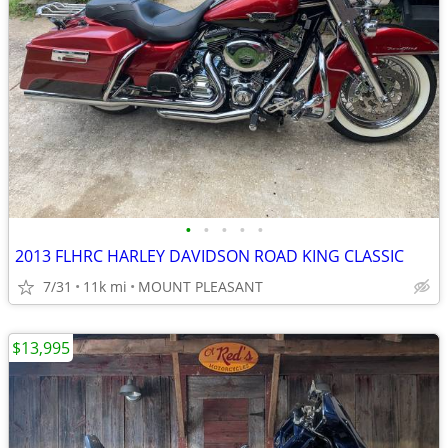
•
•
•
•
•
2013 FLHRC HARLEY DAVIDSON ROAD KING CLASSIC
7/31
11k mi
MOUNT PLEASANT
$13,995