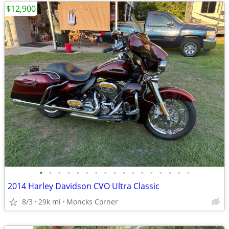
$12,900
•
•
•
•
•
•
•
•
•
•
•
•
•
•
•
•
•
2014 Harley Davidson CVO Ultra Classic
8/3
29k mi
Moncks Corner