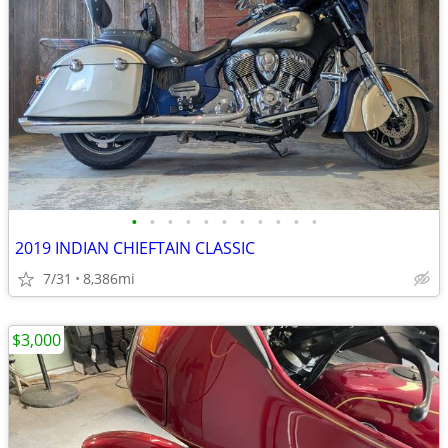
•
•
•
•
•
•
•
•
•
•
•
2019 INDIAN CHIEFTAIN CLASSIC
7/31
8,386mi
$3,000