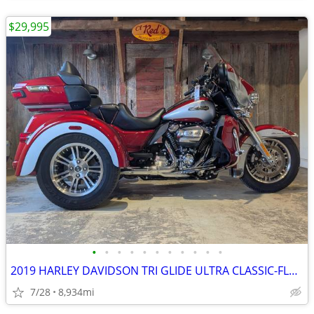
$29,995
•
•
•
•
•
•
•
•
•
•
•
2019 HARLEY DAVIDSON TRI GLIDE ULTRA CLASSIC-FLHTCUTG
7/28
8,934mi