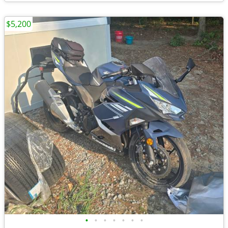
$5,200
•
•
•
•
•
•
•