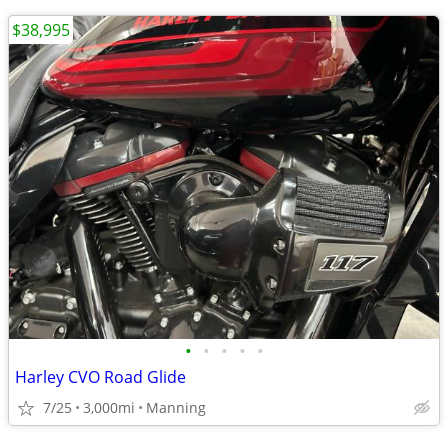
$38,995
•
•
•
•
•
Harley CVO Road Glide
7/25
3,000mi
Manning