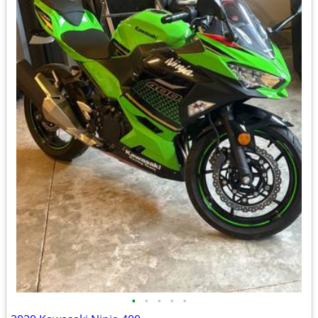
•
•
•
•
•