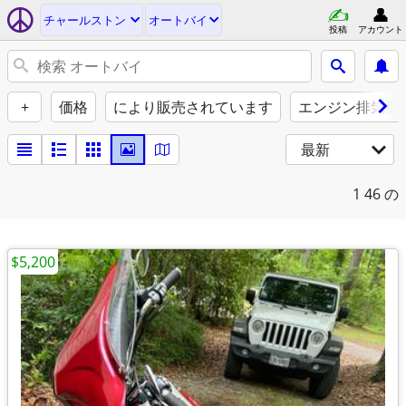
チャールストン
オートバイ
投稿
アカウント
+
価格
により販売されています
エンジン排気量（
最新
1
46 の
$5,200