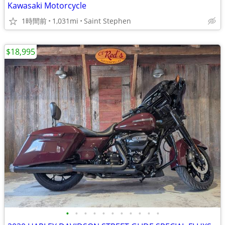
Kawasaki Motorcycle
1時間前
1,031mi
Saint Stephen
$18,995
•
•
•
•
•
•
•
•
•
•
•