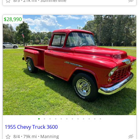
8/5
21k mi
Summerville
$28,990
•
•
•
•
•
•
•
•
•
•
•
•
1955 Chevy Truck 3600
8/4
79k mi
Manning