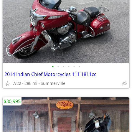
•
•
•
•
•
•
2014 Indian Chief Motorcycles 111 1811cc
7/22
28k mi
Summerville
$30,995