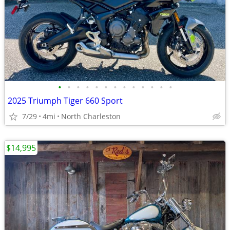
•
•
•
•
•
•
•
•
•
•
•
•
•
2025 Triumph Tiger 660 Sport
7/29
4mi
North Charleston
$14,995