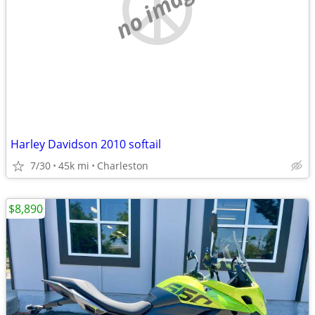
no image
Harley Davidson 2010 softail
7/30
45k mi
Charleston
$8,890