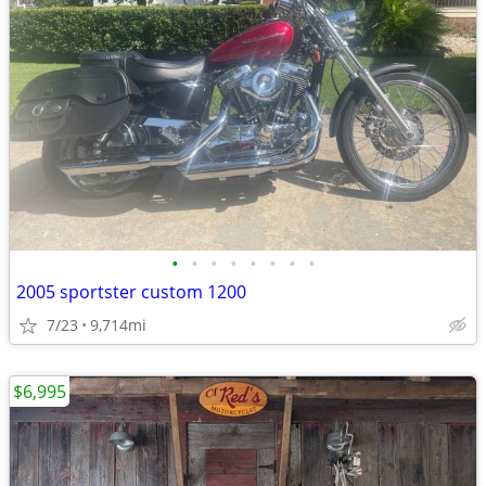
•
•
•
•
•
•
•
•
2005 sportster custom 1200
7/23
9,714mi
$6,995