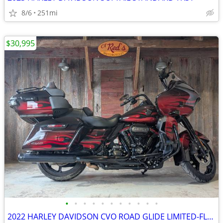
8/6
251mi
$30,995
•
•
•
•
•
•
•
•
•
•
•
2022 HARLEY DAVIDSON CVO ROAD GLIDE LIMITED-FLTRKSE