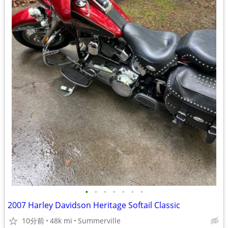
•
•
•
•
•
•
•
2007 Harley Davidson Heritage Softail Classic
10分前
48k mi
Summerville