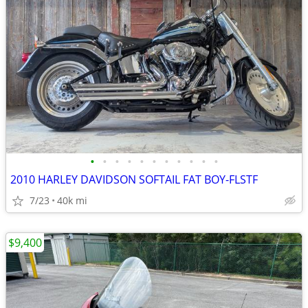
•
•
•
•
•
•
•
•
•
•
•
2010 HARLEY DAVIDSON SOFTAIL FAT BOY-FLSTF
7/23
40k mi
$9,400