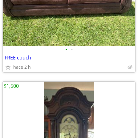
•
•
FREE couch
hace 2 h
$1,500