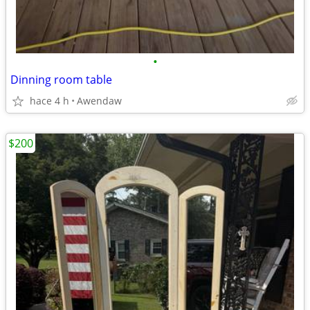
•
Dinning room table
hace 4 h
Awendaw
$200