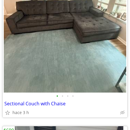
•
•
•
•
Sectional Couch with Chaise
hace 3 h