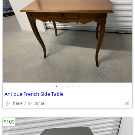
•
•
•
•
•
Antique French Side Table
hace 7 h
29466
$100