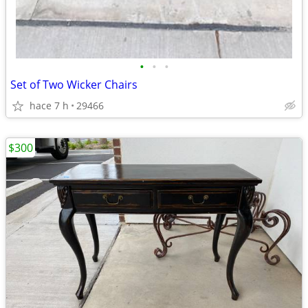
•
•
•
Set of Two Wicker Chairs
hace 7 h
29466
$300