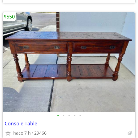
$550
•
•
•
•
•
Console Table
hace 7 h
29466