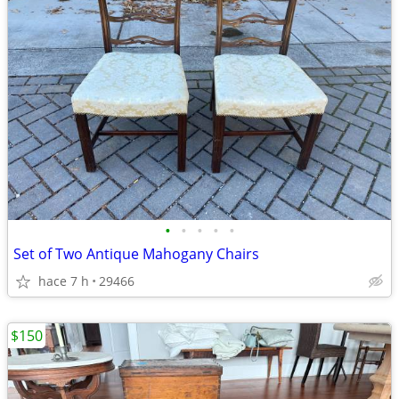
•
•
•
•
•
Set of Two Antique Mahogany Chairs
hace 7 h
29466
$150