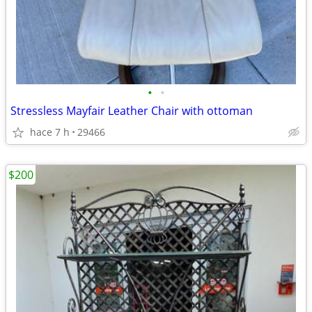
•
•
Stressless Mayfair Leather Chair with ottoman
hace 7 h
29466
$200