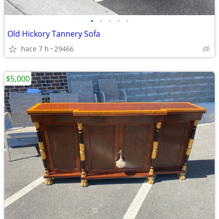
•
•
•
•
•
Old Hickory Tannery Sofa
hace 7 h
29466
$5,000