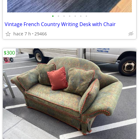
•
•
•
•
•
•
•
Vintage French Country Writing Desk with Chair
hace 7 h
29466
$300