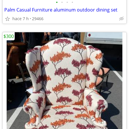
•
•
•
•
Palm Casual Furniture aluminum outdoor dining set
hace 7 h
29466
$300