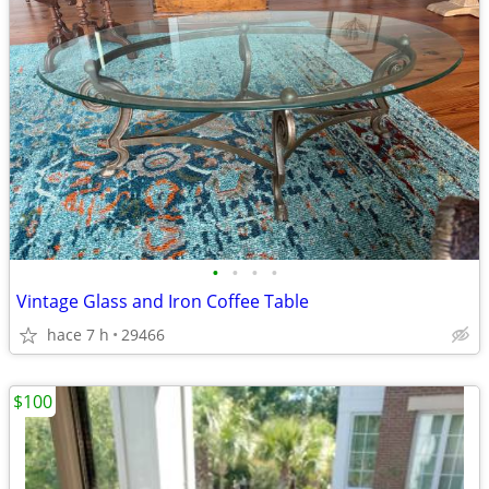
•
•
•
•
Vintage Glass and Iron Coffee Table
hace 7 h
29466
$100