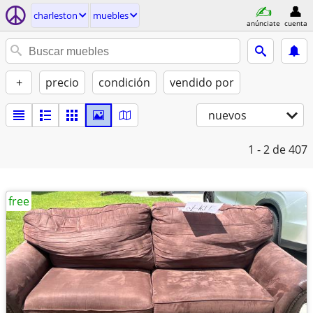
charleston
muebles
anúnciate
cuenta
+
precio
condición
vendido por
nuevos
1 - 2
de 407
free