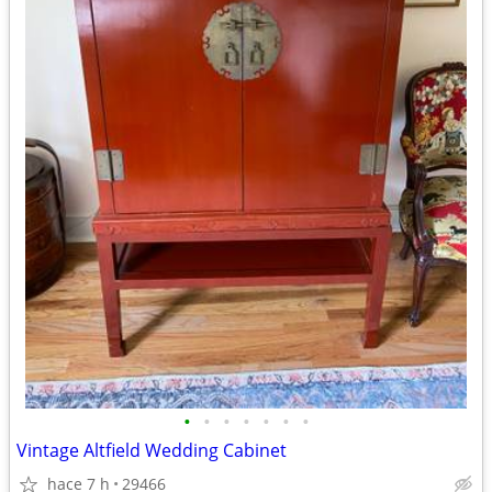
•
•
•
•
•
•
•
Vintage Altfield Wedding Cabinet
hace 7 h
29466