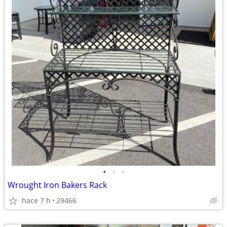
•
•
•
Wrought Iron Bakers Rack
hace 7 h
29466