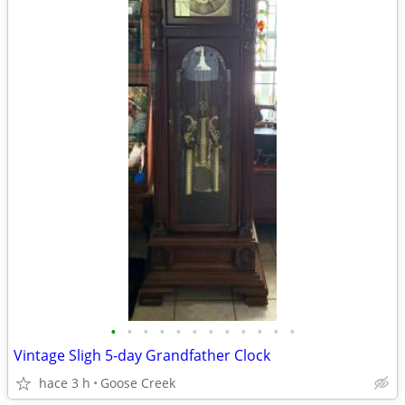
•
•
•
•
•
•
•
•
•
•
•
•
Vintage Sligh 5-day Grandfather Clock
hace 3 h
Goose Creek