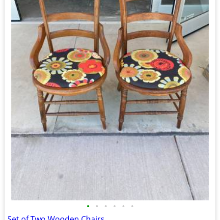
•
•
•
•
•
•
Set of Two Wooden Chairs