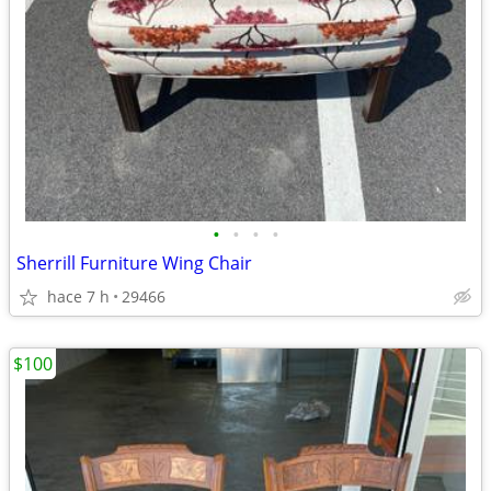
•
•
•
•
Sherrill Furniture Wing Chair
hace 7 h
29466
$100