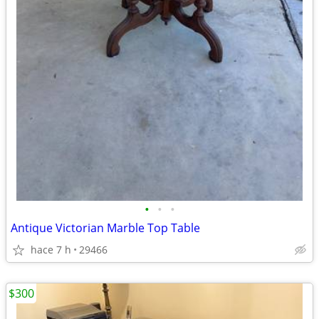
•
•
•
Antique Victorian Marble Top Table
hace 7 h
29466
$300