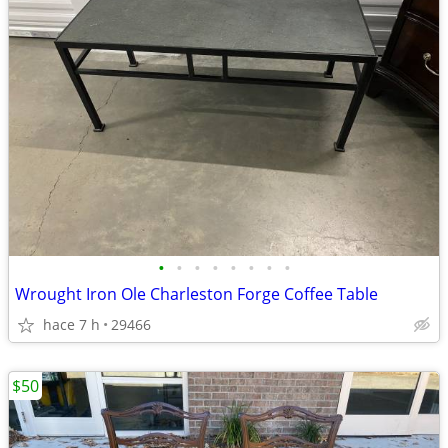
•
•
•
•
•
•
•
•
Wrought Iron Ole Charleston Forge Coffee Table
hace 7 h
29466
$50