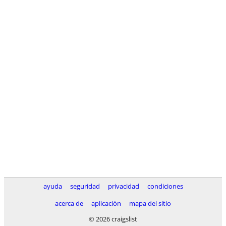
ayuda
seguridad
privacidad
condiciones
acerca de
aplicación
mapa del sitio
© 2026 craigslist