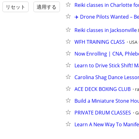
Reiki classes in Charlotte for
リセット
適用する
✈️ Drone Pilots Wanted – B
Reiki classes in Jacksonville
WFH TRAINING CLASS
USA
Now Enrolling | CNA, Phleb
Learn to Drive Stick Shift! 
Carolina Shag Dance Lesso
ACE DECK BOXING CLUB
r
Build a Miniature Stone Ho
PRIVATE DRUM CLASSES
G
Learn A New Way To Manife