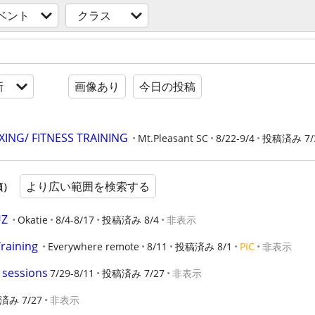
ベント
クラス
新
画像あり
今日の投稿
XING/ FITNESS TRAINING
Mt.Pleasant SC
8/22-9/4
投稿済み 7/
より広い範囲を検索する
順）
UZ
Okatie
8/4-8/17
投稿済み 8/4
非表示
raining
Everywhere remote
8/11
投稿済み 8/1
PIC
非表示
g sessions
7/29-8/11
投稿済み 7/27
非表示
済み 7/27
非表示