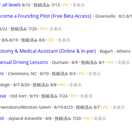
 all levels
8/15
投稿済み 7/13
PIC
非表示
ecome a Founding Pilot (Free Beta Access)
Greenville
8/2-8/
8/22
投稿済み 7/20
PIC
非表示
8/6-8/19
投稿済み 8/6
PIC
非表示
otomy & Medical Assistant (Online & In-per)
Bogart - Athens
Manual Driving Lessons
Durham
8/9
投稿済み 8/1
PIC
非表示
ns
Clemmons, NC
8/10
投稿済み 8/3
PIC
非表示
aleigh
8/7-8/20
投稿済み 8/8
PIC
非表示
use
Old Fort
9/19
投稿済み 7/24
PIC
非表示
reensboro/Winston-Salem
8/10-8/23
投稿済み 8/7
PIC
非表示
st
skyland Asheville
8/8
投稿済み 7/20
PIC
非表示