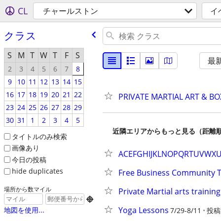
CL
チャールストン
イ
クラス
S
M
T
W
T
F
S
最
2
3
4
5
6
7
8
9
10
11
12
13
14
15
16
17
18
19
20
21
22
PRIVATE MARTIAL ART & BO
23
24
25
26
27
28
29
30
31
1
2
3
4
5
近隣エリアからもっと見る（距離
タイトルのみ検索
画像あり
ACEFGHIJKLNOPQRTUVWX
今日の投稿
hide duplicates
Free Business Community T
場所から数マイル
Private Martial arts trainin

Yoga Lessons
地図を使用...
7/29-8/11
投稿