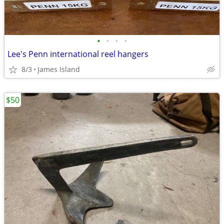
•
•
•
•
Lee's Penn international reel hangers
8/3
James Island
$50