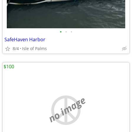
•
•
•
SafeHaven Harbor
8/4
Isle of Palms
$100
no image