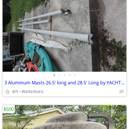
•
•
•
•
•
3 Aluminum Masts 26.5' long and 28.5' Long by YACHT RIGGERS Seattle
8/5
Walterboro
$500