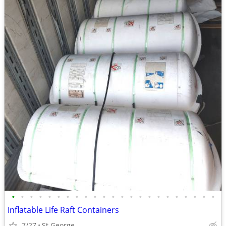
•
•
•
•
•
•
•
•
•
•
•
•
•
•
•
•
•
•
•
•
•
•
•
Inflatable Life Raft Containers
7/27
St George