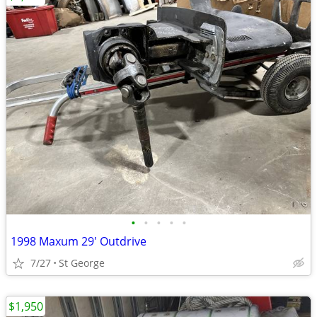
•
•
•
•
•
1998 Maxum 29' Outdrive
7/27
St George
$1,950