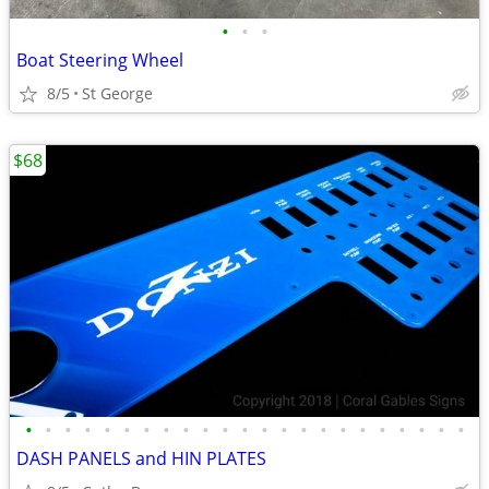
•
•
•
Boat Steering Wheel
8/5
St George
$68
•
•
•
•
•
•
•
•
•
•
•
•
•
•
•
•
•
•
•
•
•
•
•
DASH PANELS and HIN PLATES