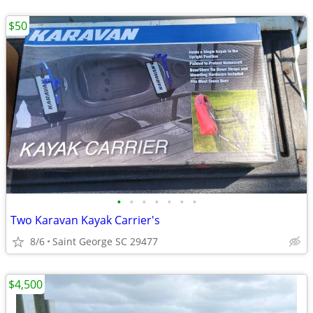
$50
•
•
•
•
•
•
•
Two Karavan Kayak Carrier's
8/6
Saint George SC 29477
$4,500