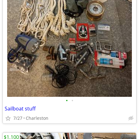
•
•
Sailboat stuff
7/27
Charleston
$1,100