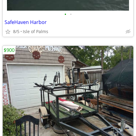
•
•
SafeHaven Harbor
8/5
Isle of Palms
$900