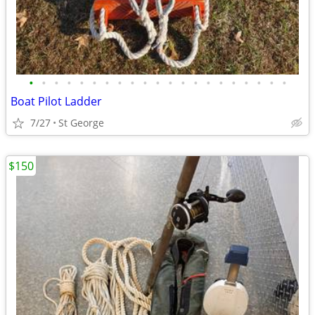
•
•
•
•
•
•
•
•
•
•
•
•
•
•
•
•
•
•
•
•
•
Boat Pilot Ladder
7/27
St George
$150