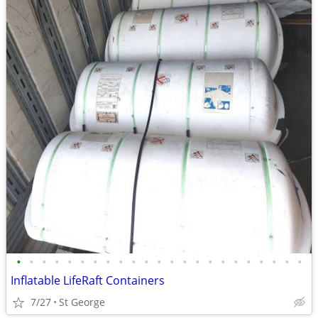
•
•
•
•
•
•
•
•
•
•
•
•
•
•
•
•
•
•
•
•
•
•
•
Inflatable LifeRaft Containers
7/27
St George