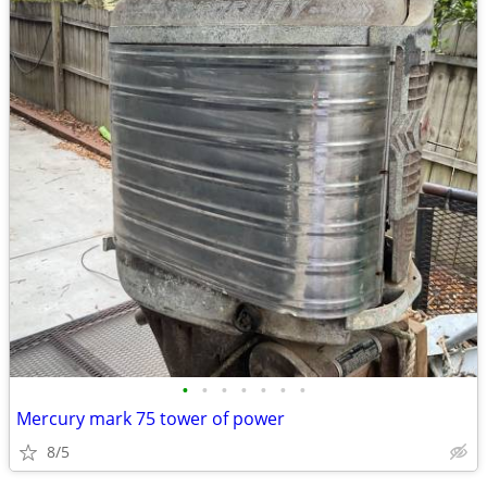
•
•
•
•
•
•
•
Mercury mark 75 tower of power
8/5