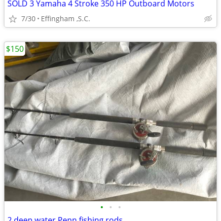
SOLD 3 Yamaha 4 Stroke 350 HP Outboard Motors
7/30
Effingham ,S.C.
$150
•
•
•
2 deep water Penn fishing rods