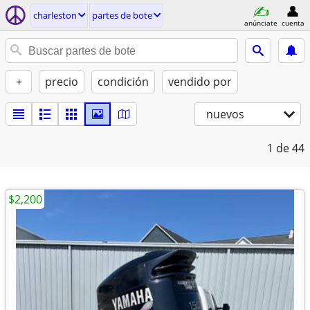
charleston
partes de bote
anúnciate
cuenta
+
precio
condición
vendido por
nuevos
1
de 44
$2,200