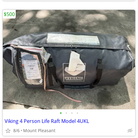
$500
•
•
•
•
Viking 4 Person Life Raft Model 4UKL
8/6
Mount Pleasant