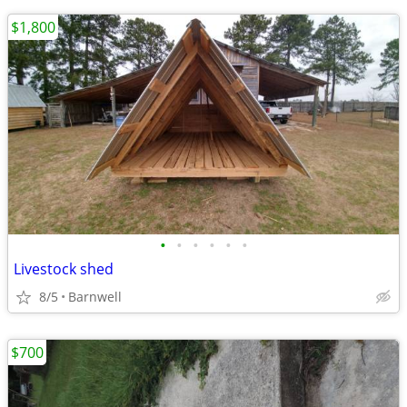
$1,800
•
•
•
•
•
•
Livestock shed
8/5
Barnwell
$700