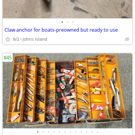
•
•
•
Claw anchor for boats-preowned but ready to use
8/2
Johns Island
$45
•
•
•
•
•
•
•
•
•
•
•
•