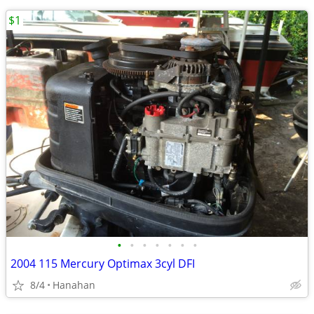
$1
•
•
•
•
•
•
•
2004 115 Mercury Optimax 3cyl DFI
8/4
Hanahan