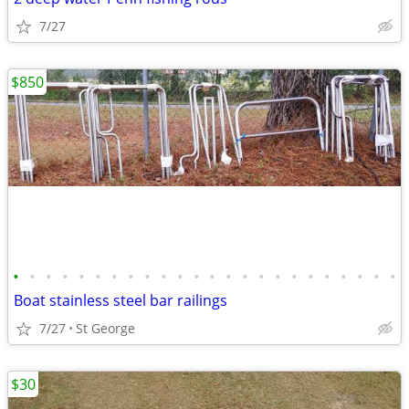
7/27
$850
•
•
•
•
•
•
•
•
•
•
•
•
•
•
•
•
•
•
•
•
•
•
•
•
Boat stainless steel bar railings
7/27
St George
$30