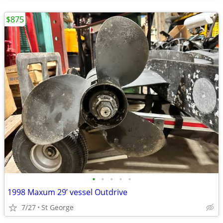
$875
•
•
•
•
•
1998 Maxum 29’ vessel Outdrive
7/27
St George