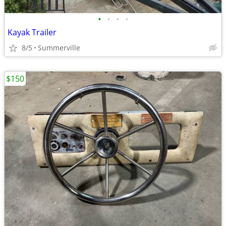
•
•
•
•
Kayak Trailer
8/5
Summerville
$150