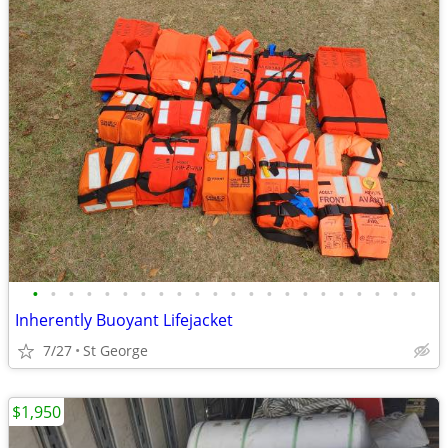
•
•
•
•
•
•
•
•
•
•
•
•
•
•
•
•
•
•
•
•
•
•
Inherently Buoyant Lifejacket
7/27
St George
$1,950