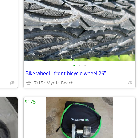
•
•
•
Bike wheel - front bicycle wheel 26”
7/15
Myrtle Beach
$175