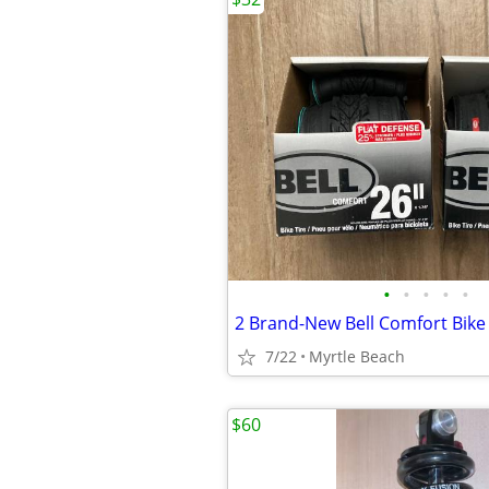
•
•
•
•
•
7/22
Myrtle Beach
$60