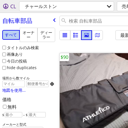
CL
チャールストン
売
自転車部品
オーナ
ディー
すべて
最
ー
ラー
タイトルのみ検索
画像あり
$90
今日の投稿
hide duplicates
場所から数マイル

地図を使用...
価格
無料
$
– $
メーカーと型式