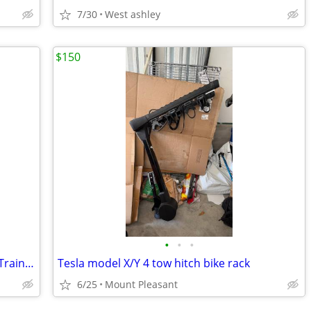
7/30
West ashley
$150
•
•
•
Wahoo KICKR CORE Direct-Drive Smart Trainer for Bikes – Zwift / Traine
Tesla model X/Y 4 tow hitch bike rack
6/25
Mount Pleasant