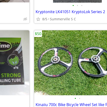
•
•
•
Kryptonite LK41051 KryptoLok Series 2
8/5
Summerville S C
$50
•
•