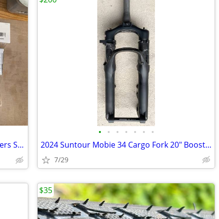
•
•
•
•
•
•
•
2025 Magura MT C ABS Calipers ＋ Masters Set - New or Used
2024 Suntour Mobie 34 Cargo Fork 20" Boost 15x110 - Load
7/29
$35