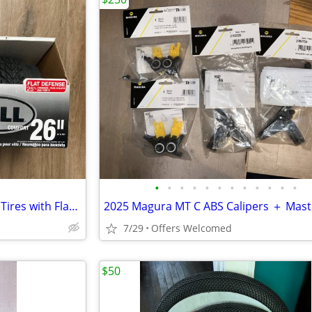
•
•
•
•
•
•
•
•
•
•
•
•
2 Brand-New Bell Comfort Bike Tires with Flat Defense (26" x 1.75")
7/29
Offers Welcomed
$50