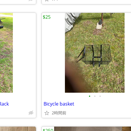
$25
•
•
•
Rack
Bicycle basket
2時間前
$250