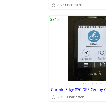
8/2
Charleston
$240
•
•
•
•
•
7/19
Charleston