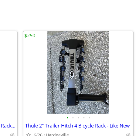
$250
•
•
•
•
•
Bike Nook Bike Stand & Vertical Storage Rack ~ New In Box, Qty 1
Thule 2" Trailer Hitch 4 Bicycle Rack - Like New
6/26
Hardeeville