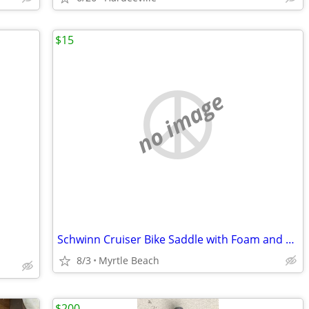
$15
no image
Schwinn Cruiser Bike Saddle with Foam and PU Cover
8/3
Myrtle Beach
$200