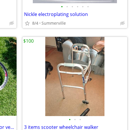
•
•
•
•
•
•
Nickle electroplating solution
8/4
Summerville
$100
•
•
•
Kinaiiu 700c Bike Bicycle Wheel Set like for veloton
3 items scooter wheelchair walker