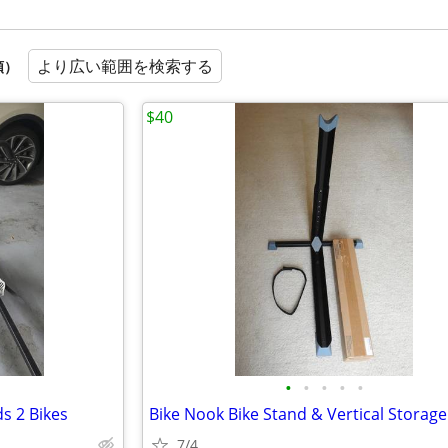
より広い範囲を検索する
順）
$40
•
•
•
•
•
ds 2 Bikes
7/4