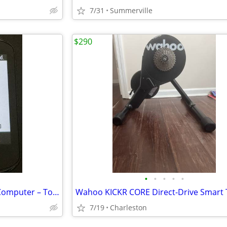
7/31
Summerville
$290
•
•
•
•
•
Garmin Edge 830 GPS Cycling Computer – Touchscreen Bike Computer
7/19
Charleston