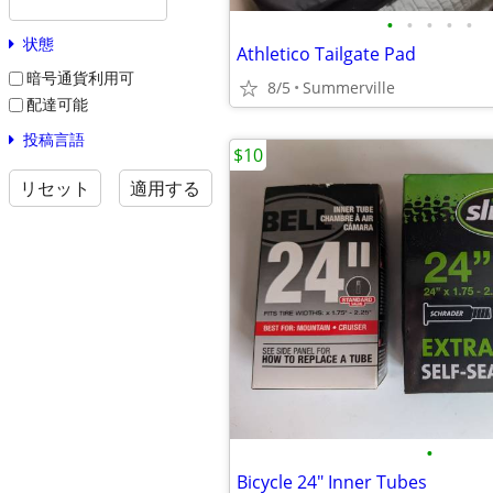
•
•
•
•
•
状態
Athletico Tailgate Pad
暗号通貨利用可
8/5
Summerville
配達可能
投稿言語
$10
リセット
適用する
•
Bicycle 24" Inner Tubes