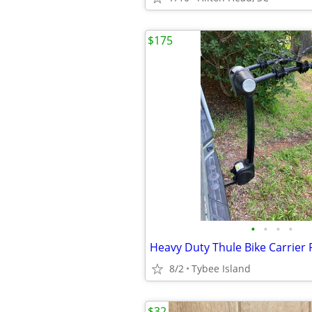
$175
•
•
•
•
Heavy Duty Thule Bike Carrier 
8/2
Tybee Island
$32