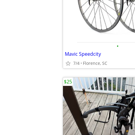
•
Mavic Speedcity
7/4
Florence, SC
$25