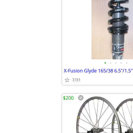
•
•
•
•
•
7/31
$200