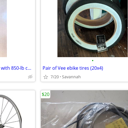
•
X-Fusion Glyde 165/38 6.5"/1.5" with 850-lb coil spring
Pair of Vee ebike tires (20x4)
7/20
Savannah
$20