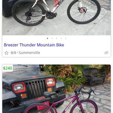
•
•
•
•
•
Breezer Thunder Mountain Bike
8/8
Summerville
$240