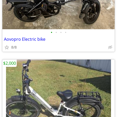
•
•
•
•
Aovopro Electric bike
8/8
$2,000