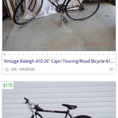
•
•
•
•
•
•
•
•
•
•
•
•
•
•
•
•
•
•
•
•
•
•
•
•
Vintage Raleigh 410 26" Capri Touring/Road Bicycle-$150 or OBO
8/6
RAVENEL
$175