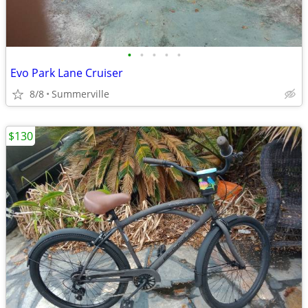
•
•
•
•
•
Evo Park Lane Cruiser
8/8
Summerville
$130