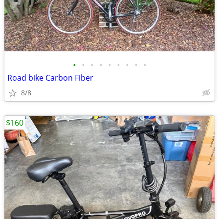
•
•
•
•
•
•
•
•
•
Road bike Carbon Fiber
8/8
$160