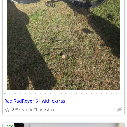
•
•
•
•
•
•
•
•
•
•
•
•
•
•
•
•
•
•
•
•
•
•
•
•
Rad RadRover 6+ with extras
8/8
North Charleston