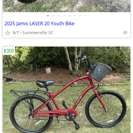
•
•
•
•
•
•
•
•
2025 Jamis LASER 20 Youth Bike
8/7
Summerville SC
$300