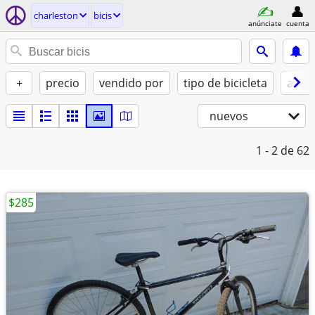
charleston
bicis
anúnciate
cuenta
+
precio
vendido por
tipo de bicicleta
asist
nuevos
1 - 2
de 62
$285