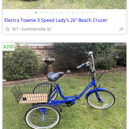
•
•
•
•
•
•
•
•
•
•
•
•
Electra Townie 3 Speed Lady's 26” Beach Cruser
8/7
Summerville SC
$200