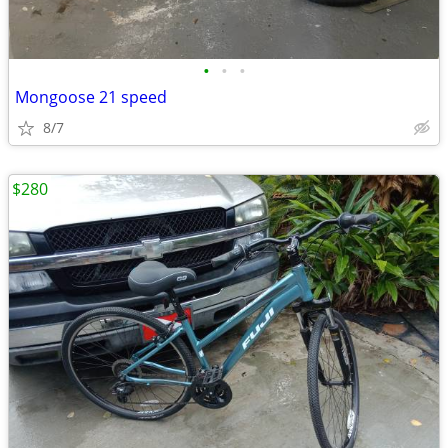
•
•
•
Mongoose 21 speed
8/7
$280