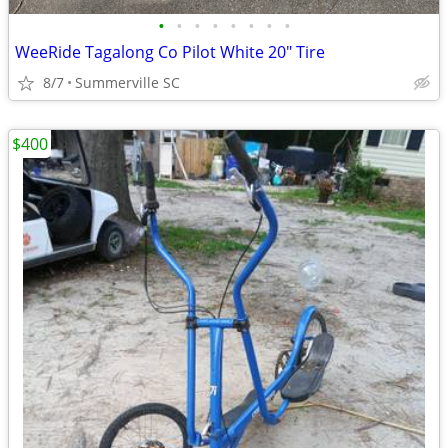
•
•
•
•
•
•
•
•
WeeRide Tagalong Co Pilot White 20" Tire
8/7
Summerville SC
$400