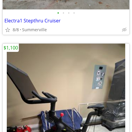
•
•
•
•
Electra1 Stepthru Cruiser
8/8
Summerville
$1,100