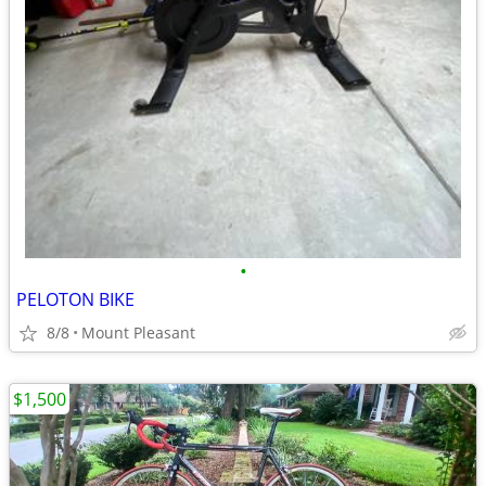
•
PELOTON BIKE
8/8
Mount Pleasant
$1,500