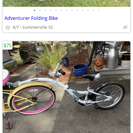
•
•
•
•
•
•
•
•
•
•
•
•
•
Adventurer Folding Bike
8/7
Summerville SC
$75