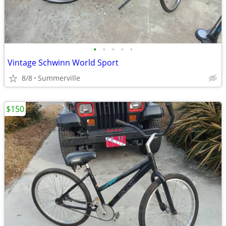
•
•
•
•
•
Vintage Schwinn World Sport
8/8
Summerville
$150