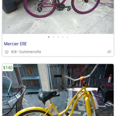
•
•
•
•
•
Mercier EllE
8/8
Summerville
$140