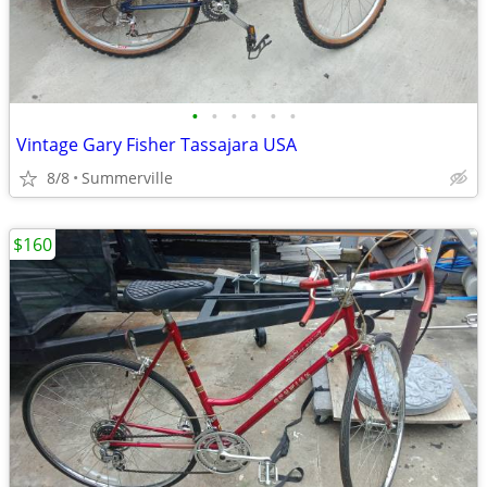
•
•
•
•
•
•
Vintage Gary Fisher Tassajara USA
8/8
Summerville
$160