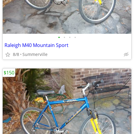
•
•
•
•
Raleigh M40 Mountain Sport
8/8
Summerville
$150