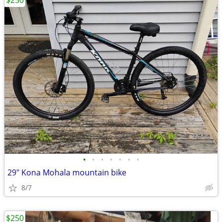
$250
•
•
•
•
•
•
•
29" Kona Mohala mountain bike
8/7
$250