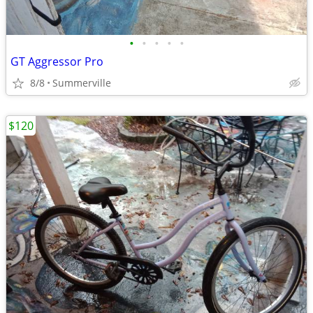
•
•
•
•
•
GT Aggressor Pro
8/8
Summerville
$120