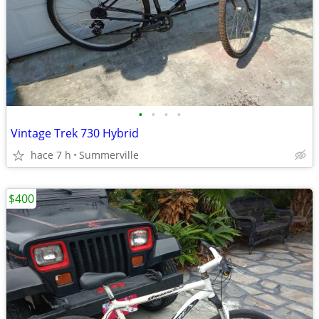
•
•
•
•
Vintage Trek 730 Hybrid
hace 7 h
Summerville
$400