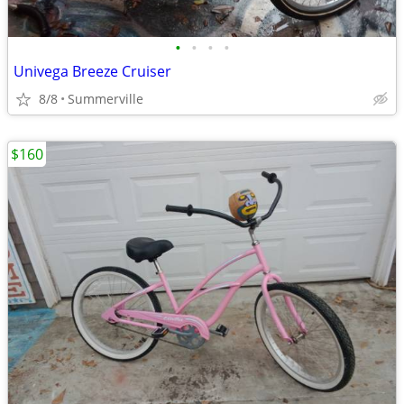
•
•
•
•
Univega Breeze Cruiser
8/8
Summerville
$160