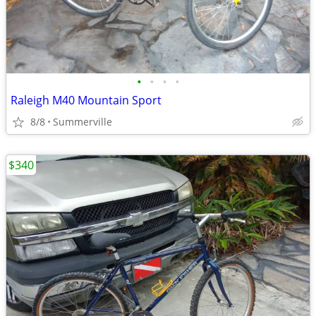
•
•
•
•
Raleigh M40 Mountain Sport
8/8
Summerville
$340