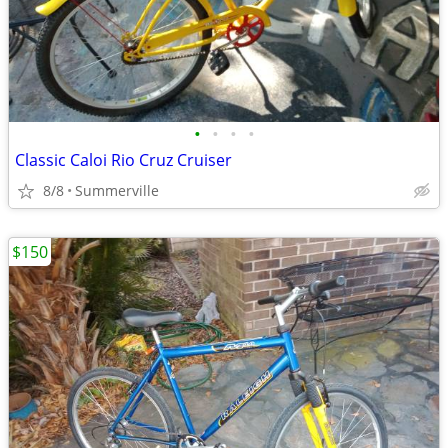
•
•
•
•
Classic Caloi Rio Cruz Cruiser
8/8
Summerville
$150