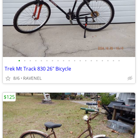
•
•
•
•
•
•
•
•
•
•
•
•
•
•
•
•
•
•
•
Trek Mt Track 830 26" Bicycle
8/6
RAVENEL
$125