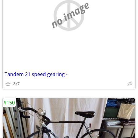
no image
Tandem 21 speed gearing -
8/7
$150