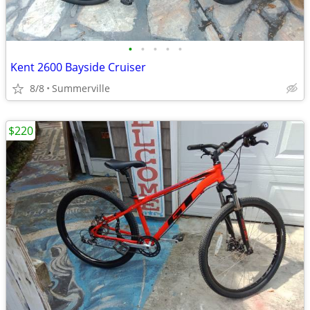
•
•
•
•
•
Kent 2600 Bayside Cruiser
8/8
Summerville
$220