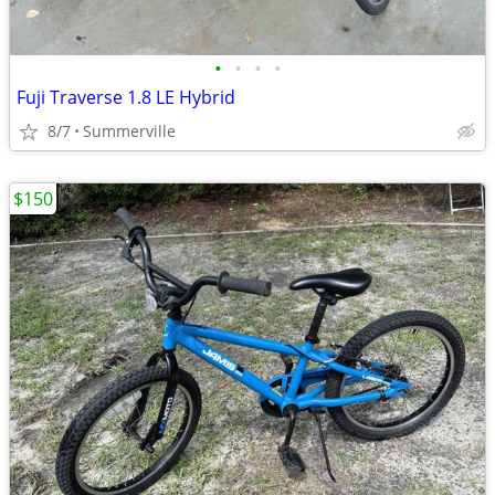
•
•
•
•
Fuji Traverse 1.8 LE Hybrid
8/7
Summerville
$150