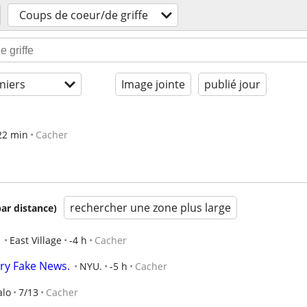
Coups de coeur/de griffe
niers
Image jointe
publié jour
22 min
Cacher
rechercher une zone plus large
par distance)
East Village
-4 h
Cacher
ry Fake News.
NYU.
-5 h
Cacher
alo
7/13
Cacher