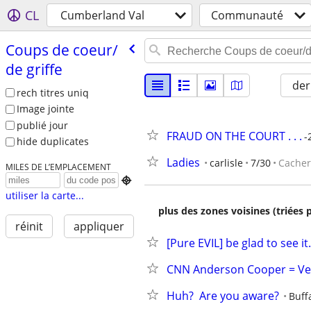
CL
Cumberland Val
Communauté
Coups de coeur/​
de griffe
der
rech titres uniq
Image jointe
publié jour
FRAUD ON THE COURT . . .
-
hide duplicates
Ladies
carlisle
7/30
Cacher
MILES DE L’EMPLACEMENT

utiliser la carte...
plus des zones voisines (triées 
réinit
appliquer
[Pure EVIL] be glad to see it.
CNN Anderson Cooper = Ve
Huh?  Are you aware?
Buff