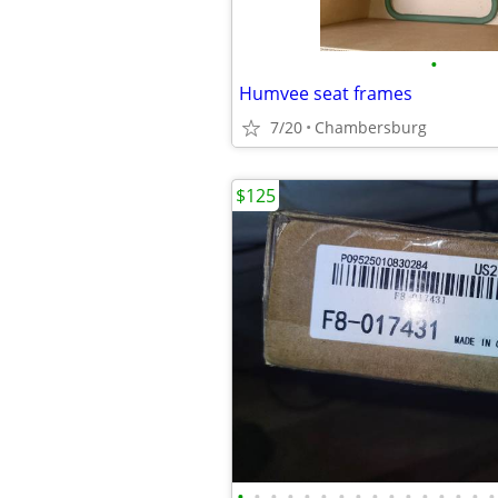
•
Humvee seat frames
7/20
Chambersburg
$125
•
•
•
•
•
•
•
•
•
•
•
•
•
•
•
•