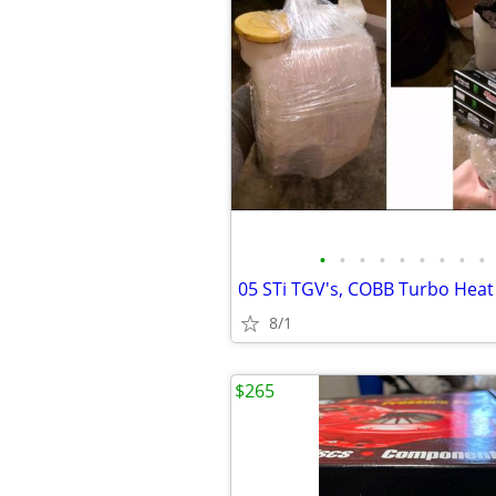
•
•
•
•
•
•
•
•
•
8/1
$265