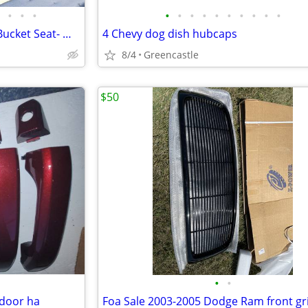
•
•
•
•
•
•
•
•
•
•
•
•
•
2009-2014 Ford F-150 Driver's Bucket Seat- manual. Gray Cloth
4 Chevy dog dish hubcaps
8/4
Greencastle
$50
•
•
 door ha
Foa Sale 2003-2005 Dodge Ram front gri