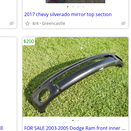
•
•
•
•
2017 chevy silverado mirror top section
8/4
Greencastle
$200
•
•
ll
FOR SALE 2003-2005 Dodge Ram front inner steal bumper