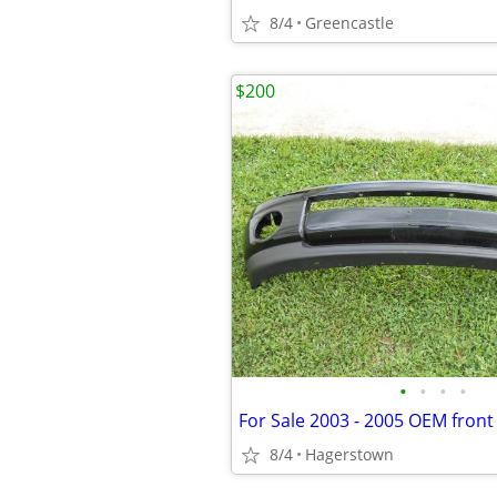
8/4
Greencastle
$200
•
•
•
•
8/4
Hagerstown