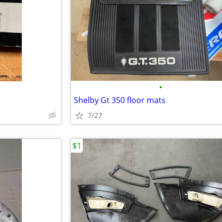
•
Shelby Gt 350 floor mats
7/27
$1