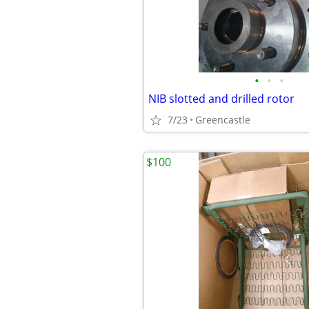
•
•
•
NIB slotted and drilled rotor
7/23
Greencastle
$100