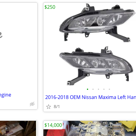
$250
e
•
•
•
•
•
ngine
8/1
$14,000