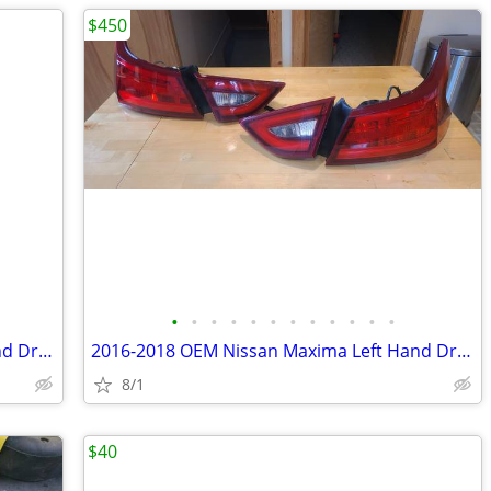
$450
•
•
•
•
•
•
•
•
•
•
•
•
2016-2018 OEM Nissan Maxima Left Hand Driver/Right Hand Passenger Fog Lights
2016-2018 OEM Nissan Maxima Left Hand Driver/Right Hand Passenger Tail Lights
8/1
$40