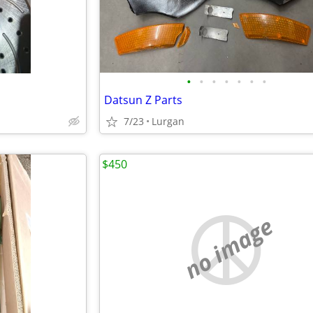
•
•
•
•
•
•
•
Datsun Z Parts
7/23
Lurgan
$450
no image