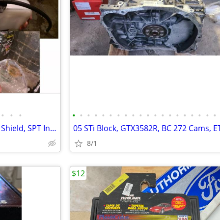
•
•
•
•
•
•
•
•
•
•
•
•
•
•
•
•
•
•
•
•
•
•
•
05 STi TGV's, COBB Turbo Heat Shield, SPT Intake w/MAF, Clutch, etc.
8/1
$12