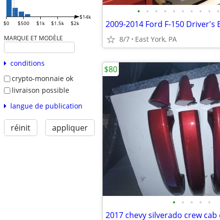
•
•
•
•
•
•
•
•
•
•
$14k
$0
$500
$1k
$1.5k
$2k
MARQUE ET MODÈLE
8/7
East York, PA
conditions
$80
crypto-monnaie ok
livraison possible
langue de publication
réinit
appliquer
•
•
•
•
•
2017 chevy silverado crew cab