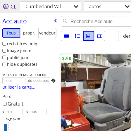
CL
Cumberland Val
autos
Acc.auto
Tous
propr.
vendeur
der
rech titres uniq
Image jointe
publié jour
$200
hide duplicates
MILES DE L’EMPLACEMENT

utiliser la carte...
Prix
Gratuit
$
– $
avg: $228