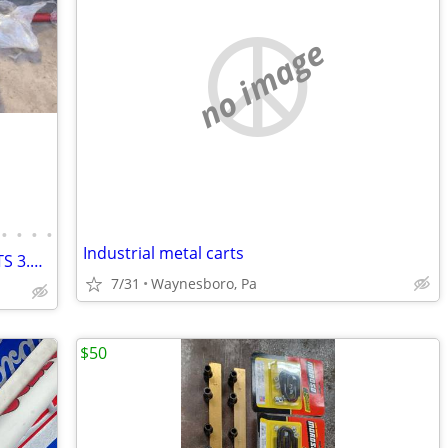
no image
•
•
•
•
Industrial metal carts
05 STi Block, GTX3582R, BC 272 Cams, ETS 3.5 FMIC, KillerB Header, COBB AP, etc.
7/31
Waynesboro, Pa
$50