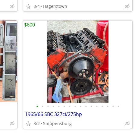
8/4
Hagerstown
$600
•
•
•
•
•
•
•
•
•
•
•
•
•
•
•
•
1965/66 SBC 327ci/275hp
8/2
Shippensburg