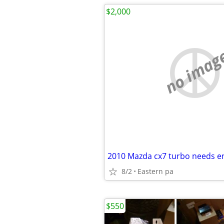
$2,000
no imag
2010 Mazda cx7 turbo needs e
8/2
Eastern pa
$550