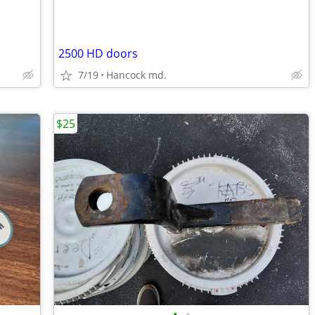
2500 HD doors
7/19
Hancock md.
$25
•
•