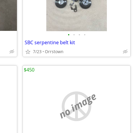
•
•
•
•
SBC serpentine belt kit
7/23
Orrstown
$450
no image