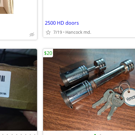
2500 HD doors
7/19
Hancock md.
$20
•
•
•
•
•
•
•
•
•
•