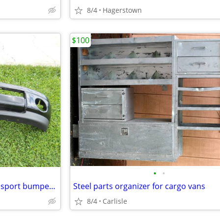
8/4
Hagerstown
$100
•
•
For Sale 2003 - 2005 OEM front sport bumper (Black)
Steel parts organizer for cargo vans
8/4
Carlisle