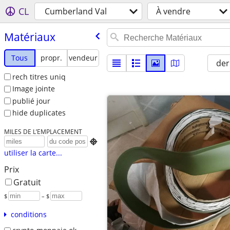
CL
Cumberland Val
À vendre
Matériaux
Tous
propr.
vendeur
der
rech titres uniq
Image jointe
publié jour
hide duplicates
MILES DE L’EMPLACEMENT

utiliser la carte...
Prix
Gratuit
$
– $
conditions