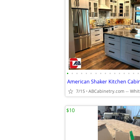
•
•
•
•
•
•
•
•
•
•
•
•
•
•
•
•
American Shaker Kitchen Cabi
7/15
$10