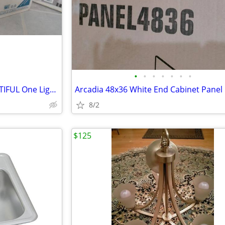
•
•
•
•
•
•
•
SOLID CULTURED STONE BEAUTIFUL One Light Post Lantern pole light
Arcadia 48x36 White End Cabinet Panel
8/2
$125