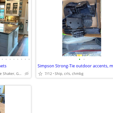
•
•
•
•
•
•
•
•
•
•
nets
ABCabinetry.com -- White Shaker, Gray Shaker, Raised Panel
7/12
Ship, crls, chmbg