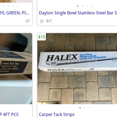
•
•
•
•
•
•
•
•
WALL BASEBOARD RUBBER, VINYL GREEN, PINK
8/7
$10
•
•
•
P 4FT PCS
Carpet Tack Strips