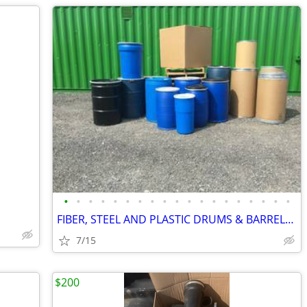
•
•
•
•
•
•
•
•
•
•
•
•
•
•
•
•
•
•
•
FIBER, STEEL AND PLASTIC DRUMS & BARRELS, TOTES & BOXES
7/15
$200