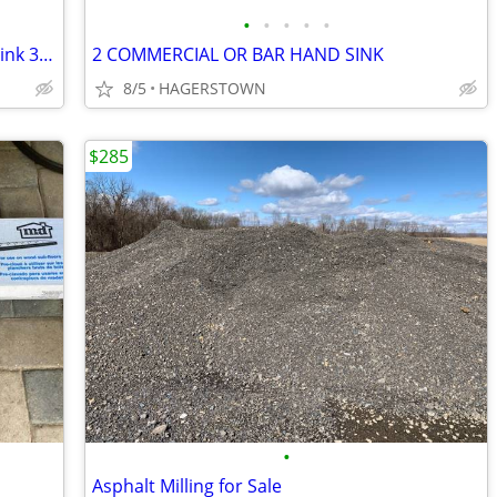
•
•
•
•
•
Dayton Single Bowl Stainless Steel Bar Sink 3 hole,faucet plumbing
2 COMMERCIAL OR BAR HAND SINK
8/5
HAGERSTOWN
$285
•
Asphalt Milling for Sale