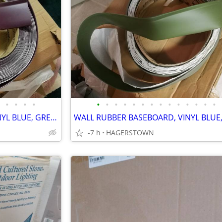
•
•
•
•
•
•
•
•
•
•
•
•
•
•
•
•
•
•
WALL RUBBER BASEBOARD, VINYL BLUE, GREEN, PINK
-7 h
HAGERSTOWN