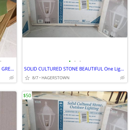
•
•
•
•
WALL RUBBER BASEBOARD, VINYL BLUE, GREEN, PINK
SOLID CULTURED STONE BEAUTIFUL One Light Post Lantern pole light
8/7
HAGERSTOWN
$50