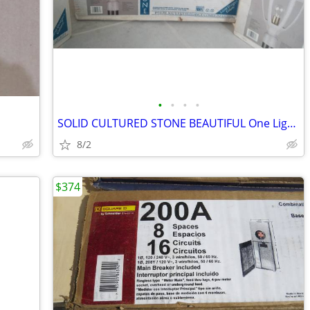
•
•
•
•
SOLID CULTURED STONE BEAUTIFUL One Light Post Lantern pole light
8/2
$374