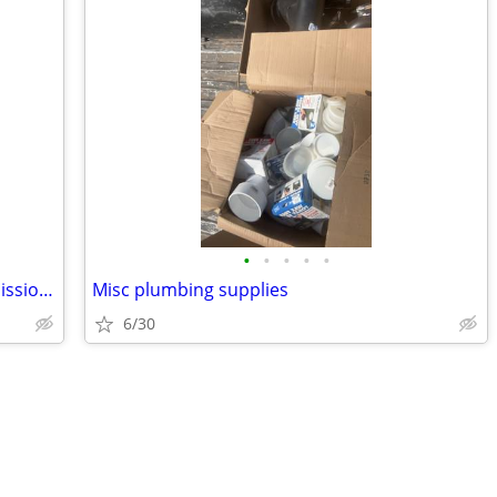
•
•
•
•
•
Simpson Strong-Tie outdoor accents, mission collection
Misc plumbing supplies
6/30