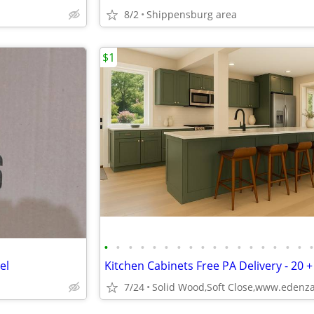
8/2
Shippensburg area
$1
•
•
•
•
•
•
•
•
•
•
•
•
•
•
•
•
•
el
Kitchen Cabinets Free PA Delivery - 20 +
7/24