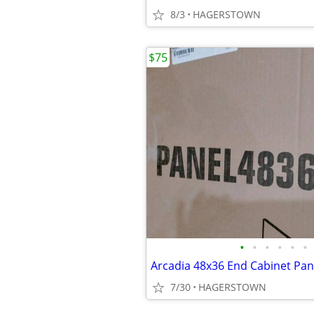
8/3
HAGERSTOWN
$75
•
•
•
•
•
•
Arcadia 48x36 End Cabinet Pan
7/30
HAGERSTOWN