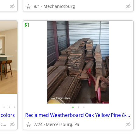
8/1
Mechanicsburg
$1
•
•
•
•
•
•
•
 colors
Reclaimed Weatherboard Oak Yellow Pine 8-12" wide
Solid Wood,Soft Close,www.edenzacabinets.com
7/24
Mercersburg, Pa