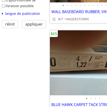
crypto-monnaie ok
•
•
•
•
•
•
•
•
•
•
•
livraison possible
langue de publication
8/7
HAGERSTOWN
réinit
appliquer
$65
•
•
•
•
BLUE HAWK CARPET TACK STRI