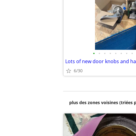
•
•
•
•
•
•
•
•
Lots of new door knobs and h
6/30
plus des zones voisines (triées 