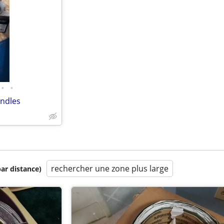
•
•
andles
rechercher une zone plus large
par distance)