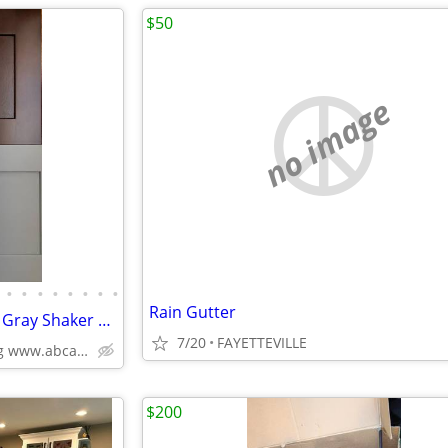
$50
no image
•
•
•
•
•
•
•
•
Rain Gutter
Kitchen Cabinets White Shaker Gray Shaker Traditional Raised Panel
7/20
FAYETTEVILLE
Plywood Box, Soft Closing www.abcabinetry.com
$200