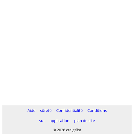
Aide
sûreté
Confidentialité
Conditions
sur
application
plan du site
© 2026 craigslist