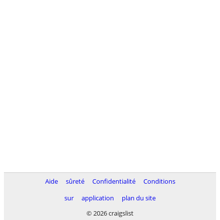
Aide
sûreté
Confidentialité
Conditions
sur
application
plan du site
© 2026 craigslist