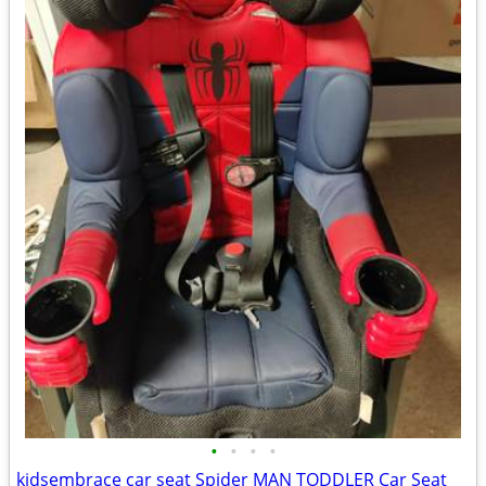
•
•
•
•
kidsembrace car seat Spider MAN TODDLER Car Seat