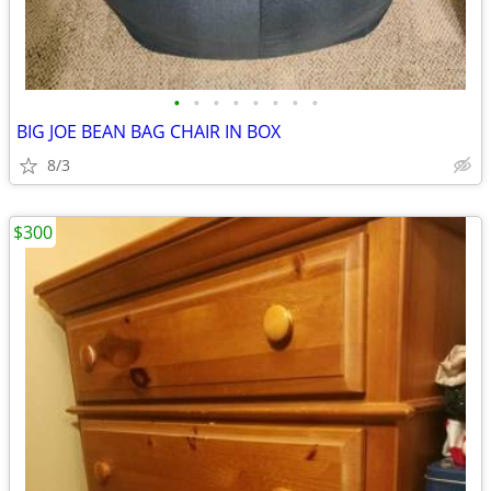
•
•
•
•
•
•
•
•
BIG JOE BEAN BAG CHAIR IN BOX
8/3
$300