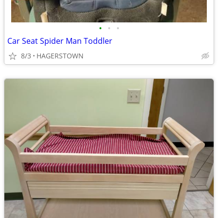
•
•
•
Car Seat Spider Man Toddler
8/3
HAGERSTOWN