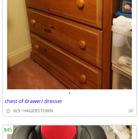
•
chest of drawer/ dresser
8/3
HAGERSTOWN
$45