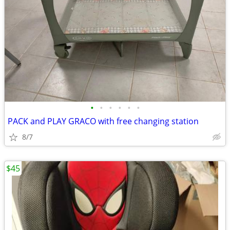
•
•
•
•
•
•
PACK and PLAY GRACO with free changing station
8/7
$45