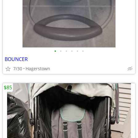
•
•
•
•
•
•
BOUNCER
7/30
Hagerstown
$85