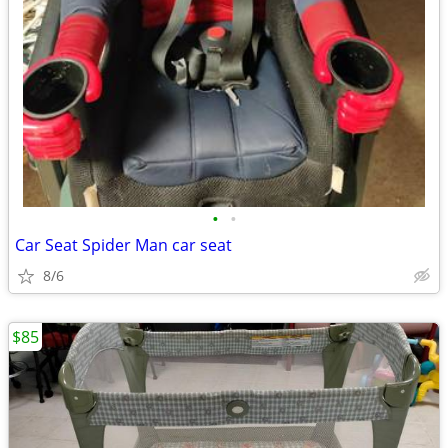
•
•
Car Seat Spider Man car seat
8/6
$85