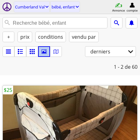
Cumberland Val
bébé, enfant
Annonce
compte
+
prix
conditions
vendu par
derniers
1 - 2
de 60
$25