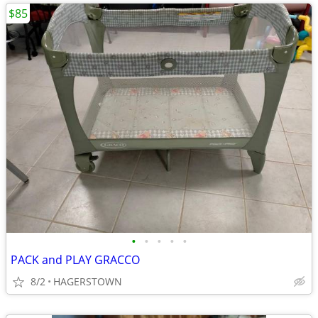
$85
•
•
•
•
•
PACK and PLAY GRACCO
8/2
HAGERSTOWN