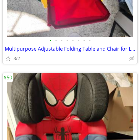
•
•
•
•
•
•
•
•
Multipurpose Adjustable Folding Table and Chair for Little children
8/2
$50