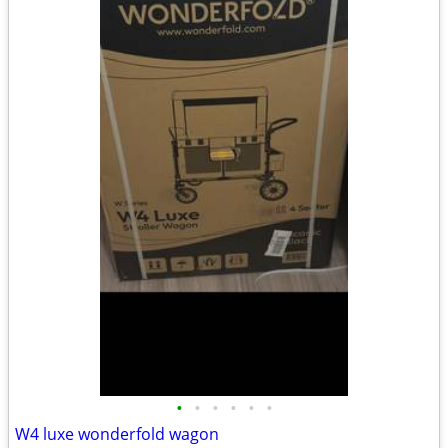
•
•
•
•
•
•
W4 luxe wonderfold wagon