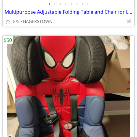
•
•
•
•
•
•
•
•
Multipurpose Adjustable Folding Table and Chair for Little children
8/5
HAGERSTOWN
$50