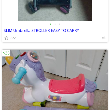
•
•
•
SLIM Umbrella STROLLER EASY TO CARRY
8/2
$35