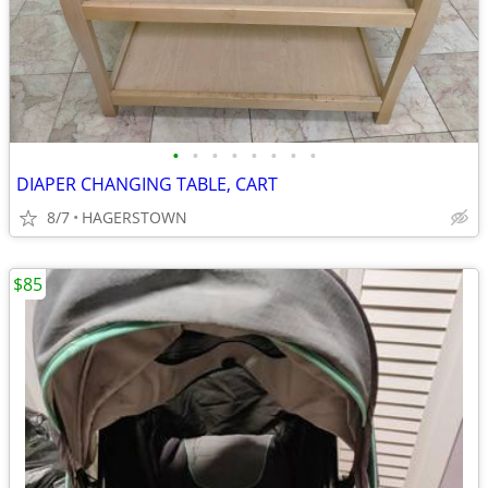
•
•
•
•
•
•
•
•
DIAPER CHANGING TABLE, CART
8/7
HAGERSTOWN
$85