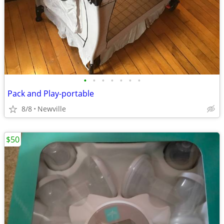
•
•
•
•
•
•
•
Pack and Play-portable
8/8
Newville
$50