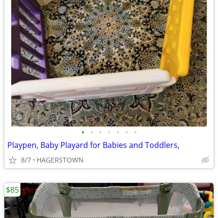
•
•
•
•
•
•
•
Playpen, Baby Playard for Babies and Toddlers,
8/7
HAGERSTOWN
$85