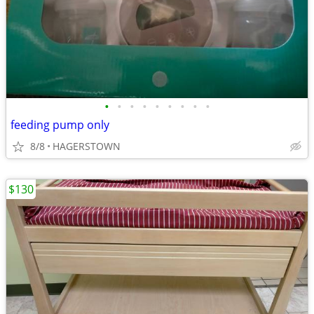
•
•
•
•
•
•
•
•
•
feeding pump only
8/8
HAGERSTOWN
$130