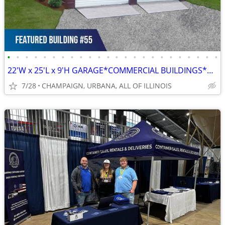
•
•
•
•
•
•
•
•
•
•
•
•
•
•
•
•
•
•
•
•
•
•
•
•
22'W x 25'L x 9'H GARAGE*COMMERCIAL BUILDINGS*BARNS*RV COVERS
7/28
CHAMPAIGN, URBANA, ALL OF ILLINOIS