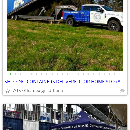
•
•
•
•
•
•
•
•
•
•
•
•
•
•
•
•
•
•
•
•
•
•
SHIPPING CONTAINERS DELIVERED FOR HOME STORAGE (385) 446-6148
7/15
Champaign–Urbana