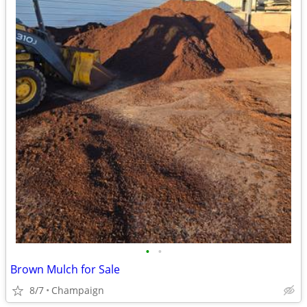
•
•
Brown Mulch for Sale
8/7
Champaign