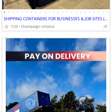
•
•
•
•
•
•
•
•
•
•
•
•
•
•
•
•
•
•
•
•
•
•
•
•
SHIPPING CONTAINERS FOR BUSINESSES & JOB SITES (385) 446-6148
7/20
Champaign–Urbana