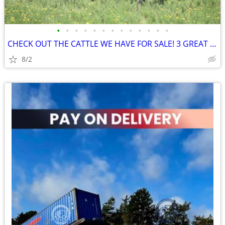
•
•
•
•
•
•
•
•
•
•
•
•
•
CHECK OUT THE CATTLE WE HAVE FOR SALE! 3 GREAT SETS!
8/2