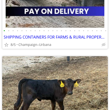
•
•
•
•
•
•
•
•
•
•
•
•
•
•
•
•
•
•
•
•
•
•
•
•
SHIPPING CONTAINERS FOR FARMS & RURAL PROPERTIES 872-360-8481
8/5
Champaign–Urbana