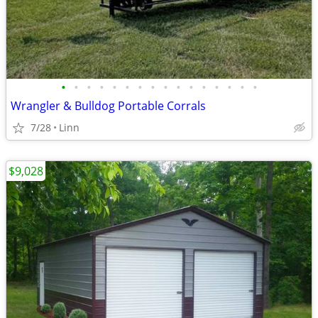
•
•
•
•
•
•
•
•
•
•
•
•
•
•
•
•
Wrangler & Bulldog Portable Corrals
7/28
Linn
$9,028