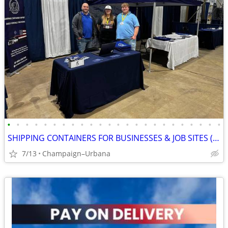
•
•
•
•
•
•
•
•
•
•
•
•
•
•
•
•
•
•
•
•
•
•
•
•
SHIPPING CONTAINERS FOR BUSINESSES & JOB SITES (385) 446-6148
7/13
Champaign–Urbana