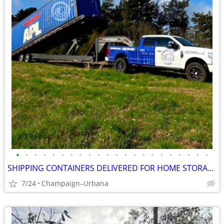
•
•
•
•
•
•
•
•
•
•
•
•
•
•
•
•
•
•
•
•
•
•
SHIPPING CONTAINERS DELIVERED FOR HOME STORAGE 872-360-8481
7/24
Champaign–Urbana