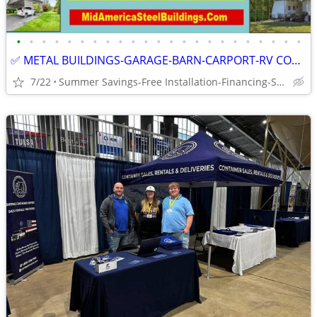
•
•
•
•
•
•
•
•
•
•
•
•
•
•
•
•
•
•
•
•
•
•
•
✅ METAL BUILDINGS-GARAGE-BARN-CARPORT-RV COVER-CUSTOM STEEL BUILDINGS
7/22
Summer Savings-Free Installation-Financing-Save $500-$2500