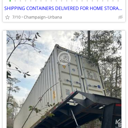
•
•
•
•
•
•
•
•
•
•
•
•
•
•
•
•
•
•
•
•
•
•
SHIPPING CONTAINERS DELIVERED FOR HOME STORAGE (385) 446-6148
7/10
Champaign–Urbana