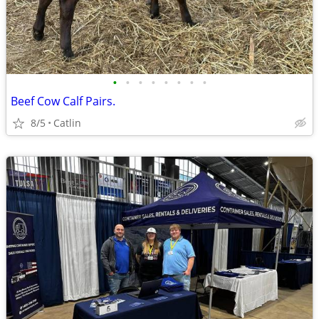
•
•
•
•
•
•
•
•
Beef Cow Calf Pairs.
8/5
Catlin