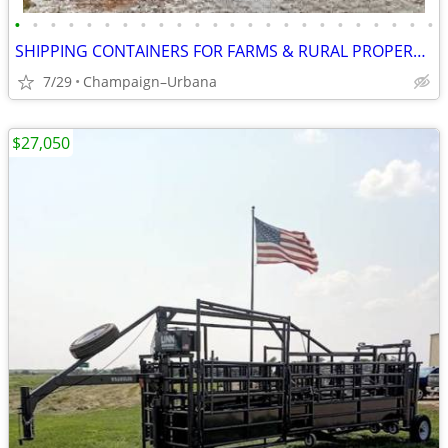
•
•
•
•
•
•
•
•
•
•
•
•
•
•
•
•
•
•
•
•
•
•
•
•
SHIPPING CONTAINERS FOR FARMS & RURAL PROPERTIES 872-360-8481
7/29
Champaign–Urbana
$27,050