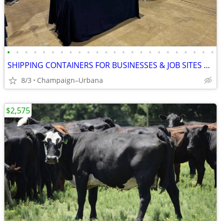
•
•
•
•
•
•
•
•
•
•
•
•
•
•
•
•
•
•
•
•
•
•
•
•
SHIPPING CONTAINERS FOR BUSINESSES & JOB SITES 872-360-8481
8/3
Champaign–Urbana
$2,575