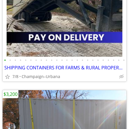
•
•
•
•
•
•
•
•
•
•
•
•
•
•
•
•
•
•
•
•
•
•
•
•
SHIPPING CONTAINERS FOR FARMS & RURAL PROPERTIES (385) 446-6148
7/8
Champaign–Urbana
$3,200