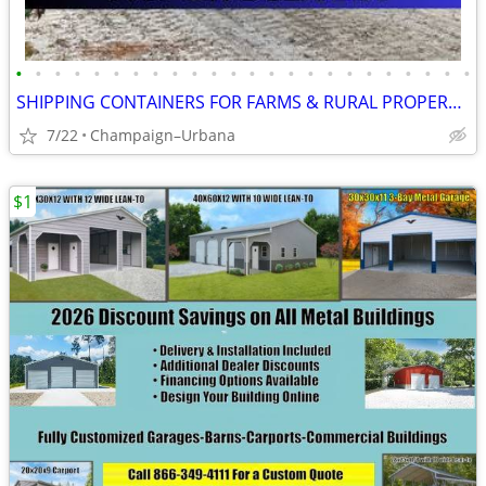
•
•
•
•
•
•
•
•
•
•
•
•
•
•
•
•
•
•
•
•
•
•
•
•
SHIPPING CONTAINERS FOR FARMS & RURAL PROPERTIES (385) 446-6148
7/22
Champaign–Urbana
$1