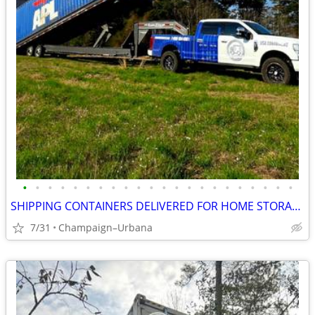
•
•
•
•
•
•
•
•
•
•
•
•
•
•
•
•
•
•
•
•
•
•
SHIPPING CONTAINERS DELIVERED FOR HOME STORAGE 872-360-8481
7/31
Champaign–Urbana