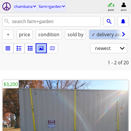
chambana
farm+garden
post
acct
+
price
condition
sold by
✓ delivery availab
newest
1 - 2
of 20
$3,200