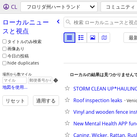
CL
フロリダ州ハートランド
コミュニティ
ローカルニュー
スと視点
最
タイトルのみ検索
画像あり
今日の投稿
hide duplicates
ローカルの結果は見つかりません
場所から数マイル

地図を使用...
STORM CLEAN UP*HAULING
Roof inspection leaks
リセット
適用する
Veni
Vinyl and wooden fence inst
New Mental Health APP fun
Caning, Wicker, Rattan, Rus