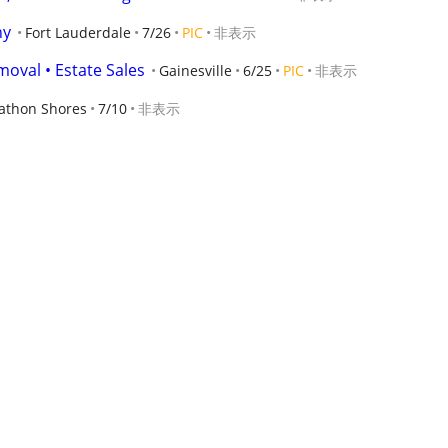
ny
Fort Lauderdale
7/26
PIC
非表示
moval • Estate Sales
Gainesville
6/25
PIC
非表示
athon Shores
7/10
非表示