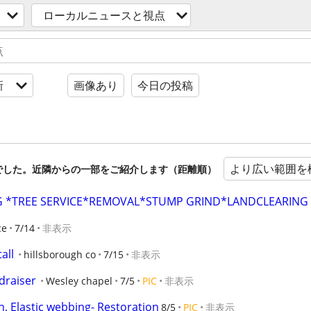
ローカルニュースと視点
新
画像あり
今日の投稿
より広い範囲を
でした。近隣からの一部をご紹介します（距離順）
 *TREE SERVICE*REMOVAL*STUMP GRIND*LANDCLEARING
ce
7/14
非表示
all
hillsborough co
7/15
非表示
draiser
Wesley chapel
7/5
PIC
非表示
h, Elastic webbing- Restoration
8/5
PIC
非表示