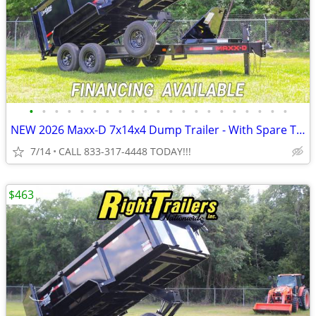
•
•
•
•
•
•
•
•
•
•
•
•
•
•
•
•
•
•
•
•
•
NEW 2026 Maxx-D 7x14x4 Dump Trailer - With Spare Tire!
7/14
CALL 833-317-4448 TODAY!!!
$463