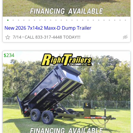
•
•
•
•
•
•
•
•
•
•
•
•
•
•
•
•
•
•
•
•
•
•
•
New 2026 7x14x2 Maxx-D Dump Trailer
7/14
CALL 833-317-4448 TODAY!!!
$234