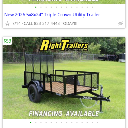
•
•
•
•
•
•
•
•
•
•
•
•
New 2026 5x8x24" Triple Crown Utility Trailer
7/14
CALL 833-317-4448 TODAY!!!
$53
•
•
•
•
•
•
•
•
•
•
•
•
•
•