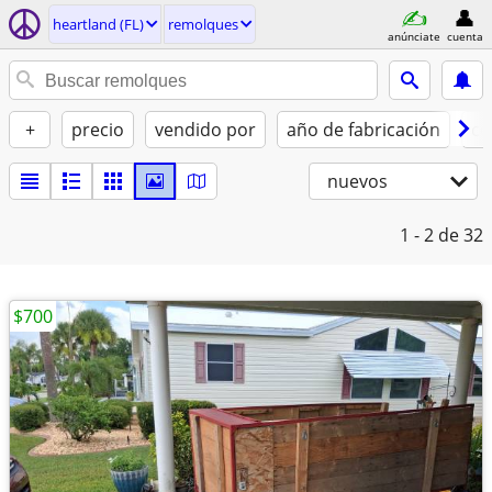
heartland (FL)
remolques
anúnciate
cuenta
+
precio
vendido por
año de fabricación
co
nuevos
1 - 2
de 32
$700