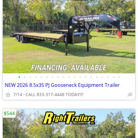
•
•
•
•
•
•
•
•
•
•
•
•
•
•
•
•
•
•
•
NEW 2026 8.5x35 PJ Gooseneck Equipment Trailer
7/14
CALL 833-317-4448 TODAY!!!
$544