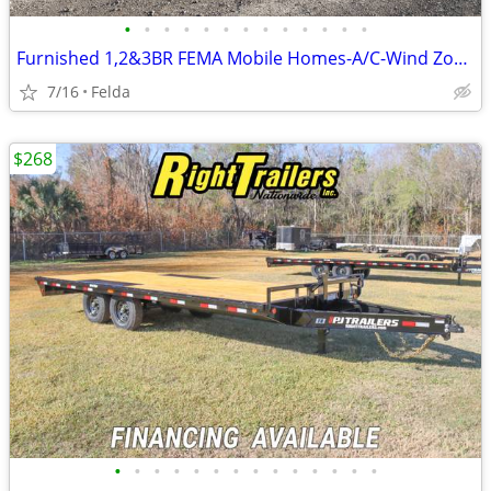
•
•
•
•
•
•
•
•
•
•
•
•
•
Furnished 1,2&3BR FEMA Mobile Homes-A/C-Wind Zone 3-CAL
7/16
Felda
$268
•
•
•
•
•
•
•
•
•
•
•
•
•
•