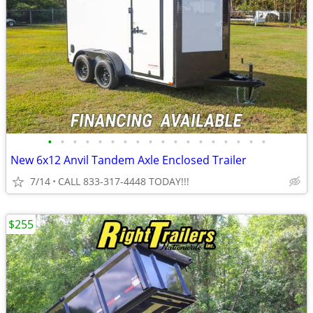
•
•
•
•
•
•
•
•
•
•
•
•
•
•
•
•
•
•
New 6x12 Anvil Tandem Axle Enclosed Trailer
7/14
CALL 833-317-4448 TODAY!!!
$255