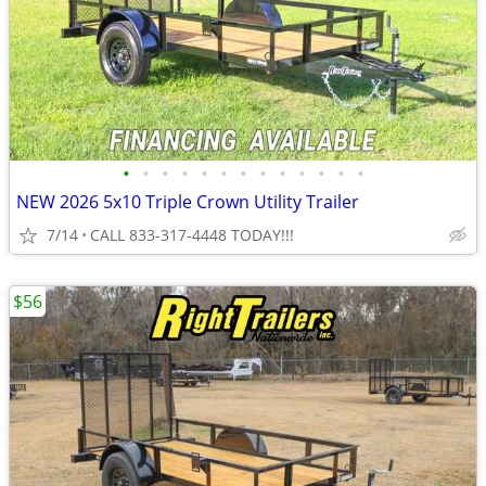
•
•
•
•
•
•
•
•
•
•
•
•
•
NEW 2026 5x10 Triple Crown Utility Trailer
7/14
CALL 833-317-4448 TODAY!!!
$56