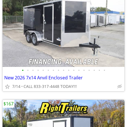
•
•
•
•
•
•
•
•
•
•
•
•
•
•
•
•
•
New 2026 7x14 Anvil Enclosed Trailer
7/14
CALL 833-317-4448 TODAY!!!
$167