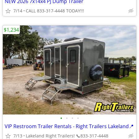
NEW 2026 7x14x4 PJ Dump Trailer
7/14
CALL 833-317-4448 TODAY!!!
$1,234
•
•
•
•
VIP Restroom Trailer Rentals - Right Trailers Lakeland📍
7/13
Lakeland Right Trailers! 📞833-317-4448