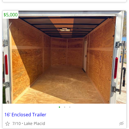
$5,000
•
•
•
16’ Enclosed Trailer
7/10
Lake Placid