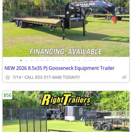
•
•
•
•
•
•
•
•
•
•
•
•
•
•
•
•
•
•
NEW 2026 8.5x35 PJ Gooseneck Equipment Trailer
7/14
CALL 833-317-4448 TODAY!!!
$56