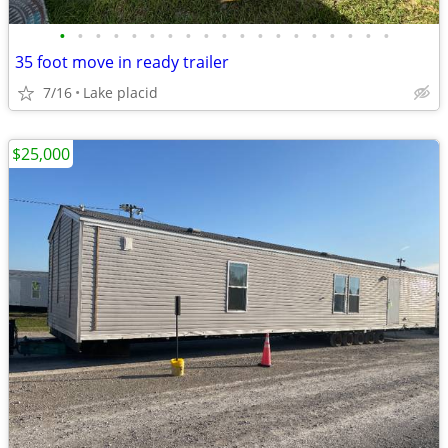
•
•
•
•
•
•
•
•
•
•
•
•
•
•
•
•
•
•
•
35 foot move in ready trailer
7/16
Lake placid
$25,000