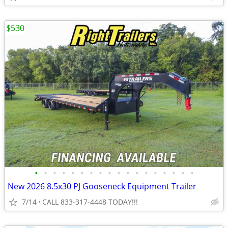
$530
•
•
•
•
•
•
•
•
•
•
•
•
•
•
•
•
•
•
New 2026 8.5x30 PJ Gooseneck Equipment Trailer
7/14
CALL 833-317-4448 TODAY!!!