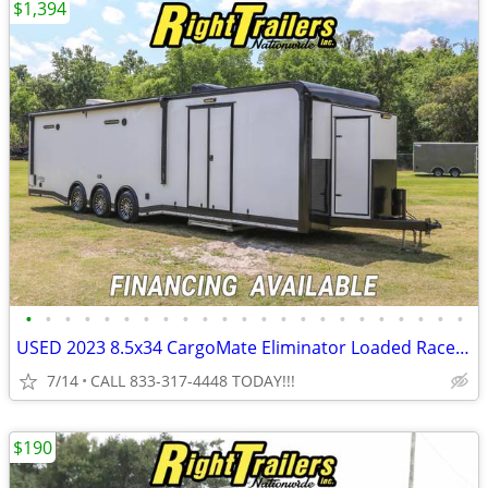
$1,394
•
•
•
•
•
•
•
•
•
•
•
•
•
•
•
•
•
•
•
•
•
•
•
USED 2023 8.5x34 CargoMate Eliminator Loaded Race Trailer
7/14
CALL 833-317-4448 TODAY!!!
$190