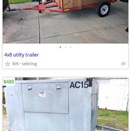
•
•
•
4x8 utilty trailer
8/6
sebring
$480