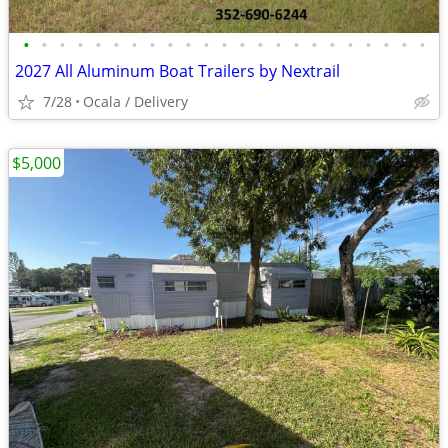
•
•
•
•
•
•
•
•
•
•
•
•
•
•
•
•
•
•
•
•
•
•
•
2027 All Aluminum Boat Trailers by Nextrail
7/28
Ocala / Delivery
$5,000