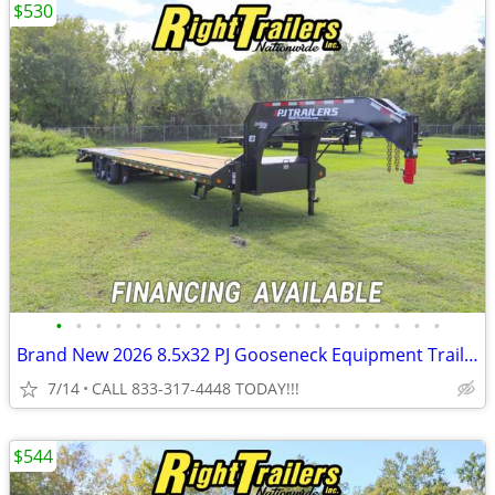
$530
•
•
•
•
•
•
•
•
•
•
•
•
•
•
•
•
•
•
•
•
Brand New 2026 8.5x32 PJ Gooseneck Equipment Trailer
7/14
CALL 833-317-4448 TODAY!!!
$544