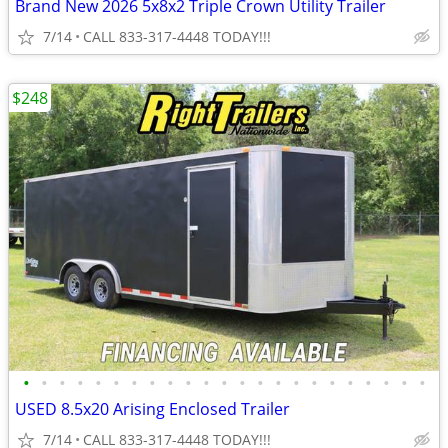
Brand New 2026 5x8x2 Triple Crown Utility Trailer
7/14
CALL 833-317-4448 TODAY!!!
$248
•
•
•
•
•
•
•
•
•
•
•
•
•
•
•
•
•
•
•
•
•
•
•
USED 8.5x20 Arising Enclosed Trailer
7/14
CALL 833-317-4448 TODAY!!!