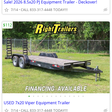
Sale! 2026 8.5x20 PJ Equipment Trailer - Deckover!
7/14
CALL 833-317-4448 TODAY!!!
$112
•
•
•
•
•
•
•
•
•
•
•
•
•
USED 7x20 Viper Equipment Trailer
7/14
CALL 833-317-4448 TODAY!!!