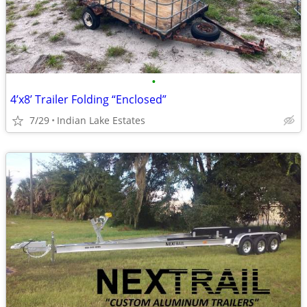
•
4’x8’ Trailer Folding “Enclosed”
7/29
Indian Lake Estates