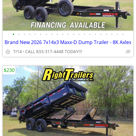
•
•
•
•
•
•
•
•
•
•
•
•
•
•
•
•
•
•
•
•
•
Brand New 2026 7x14x3 Maxx-D Dump Trailer - 8K Axles
7/14
CALL 833-317-4448 TODAY!!!
$230