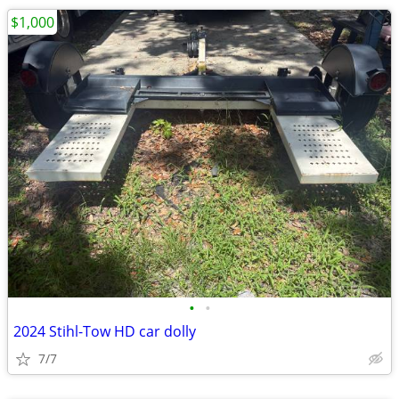
$1,000
•
•
2024 Stihl-Tow HD car dolly
7/7