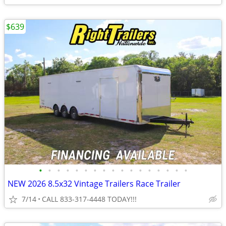
$639
•
•
•
•
•
•
•
•
•
•
•
•
•
•
•
•
•
NEW 2026 8.5x32 Vintage Trailers Race Trailer
7/14
CALL 833-317-4448 TODAY!!!