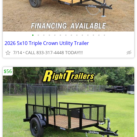
•
•
•
•
•
•
•
•
•
•
•
•
•
•
2026 5x10 Triple Crown Utility Trailer
7/14
CALL 833-317-4448 TODAY!!!
$56