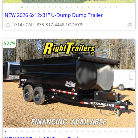
•
•
•
•
•
•
•
•
•
•
•
•
•
•
•
•
•
•
NEW 2026 6x12x31" U-Dump Dump Trailer
7/14
CALL 833-317-4448 TODAY!!!
$279
•
•
•
•
•
•
•
•
•
•
•
•
•
•
•
•
•
•
•
•
•
•
•
•