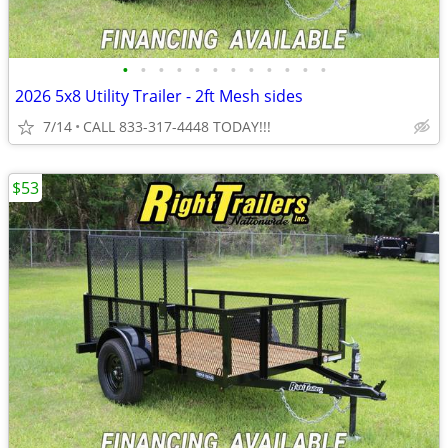
•
•
•
•
•
•
•
•
•
•
•
•
2026 5x8 Utility Trailer - 2ft Mesh sides
7/14
CALL 833-317-4448 TODAY!!!
$53