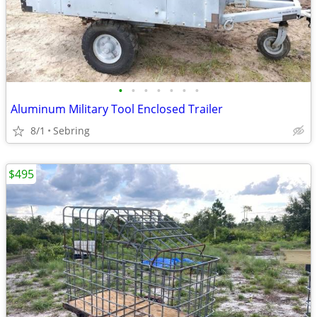
•
•
•
•
•
•
•
Aluminum Military Tool Enclosed Trailer
8/1
Sebring
$495