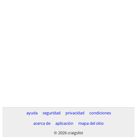
ayuda
seguridad
privacidad
condiciones
acerca de
aplicación
mapa del sitio
© 2026 craigslist