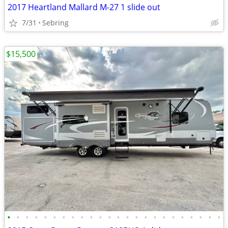
2017 Heartland Mallard M-27 1 slide out
7/31
Sebring
$15,500
•
•
•
•
•
•
•
•
•
•
•
•
•
•
•
•
•
•
•
•
•
•
•
•