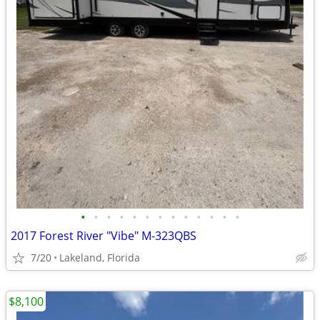
•
•
•
•
•
•
•
•
•
•
•
•
•
2017 Forest River "Vibe" M-323QBS
7/20
Lakeland, Florida
$8,100