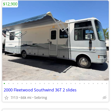
$12,900
•
•
•
•
•
•
•
•
•
•
•
•
•
•
•
•
•
•
•
•
•
•
•
•
2000 Fleetwood Southwind 36T 2 slides
7/13
66k mi
Sebring