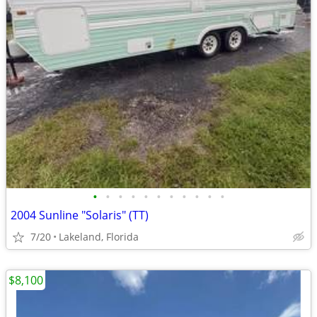
•
•
•
•
•
•
•
•
•
•
•
2004 Sunline "Solaris" (TT)
7/20
Lakeland, Florida
$8,100