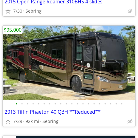
2015 Open Range Roamer 310BHS 4 slides
7/30
Sebring
$95,000
•
•
•
•
•
•
•
•
•
•
•
•
•
•
•
•
•
•
•
•
2013 Tiffin Phaeton 40 QBH **Reduced**
7/29
92k mi
Sebring