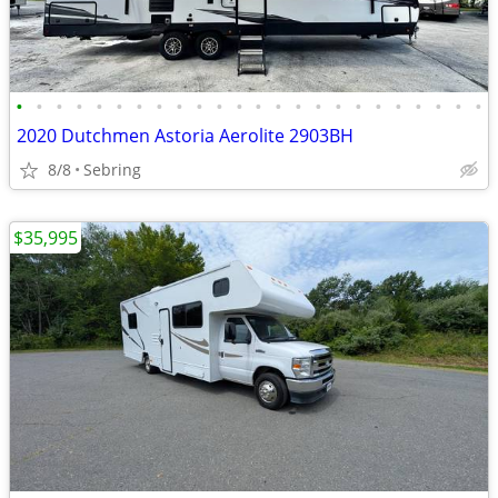
•
•
•
•
•
•
•
•
•
•
•
•
•
•
•
•
•
•
•
•
•
•
•
•
2020 Dutchmen Astoria Aerolite 2903BH
8/8
Sebring
$35,995