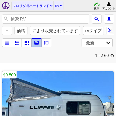
フロリダ州ハートランド
RV
投稿
アカウント
+
価格
により販売されています
rvタイプ
型
最新
1 - 2
60 の
$9,800