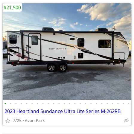
$21,500
•
•
•
•
•
•
•
•
•
•
•
•
•
•
•
•
•
•
•
•
•
•
•
•
2023 Heartland Sundance Ultra Lite Series M-262RB
7/25
Avon Park