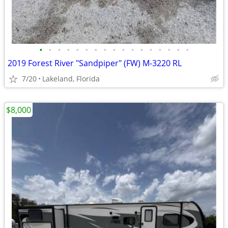
•
•
•
•
•
•
•
•
•
•
•
•
•
•
•
•
•
2019 Forest River "Sandpiper" (FW) M-3220 RL
7/20
Lakeland, Florida
$8,000