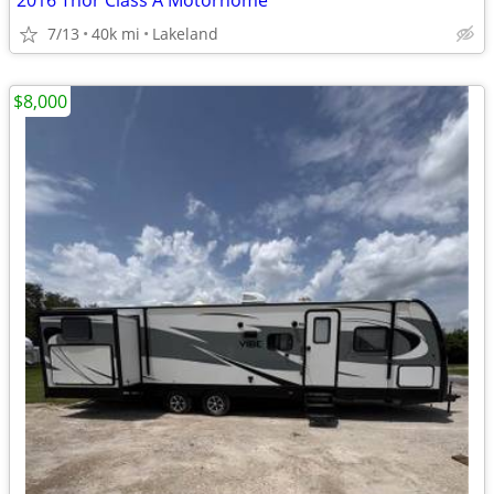
2016 Thor Class A Motorhome
7/13
40k mi
Lakeland
$8,000