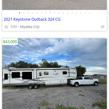
•
•
•
•
•
•
•
•
•
•
•
•
•
•
•
•
•
2021 Keystone Outback 324 CG
7/31
Myakka City
$43,000