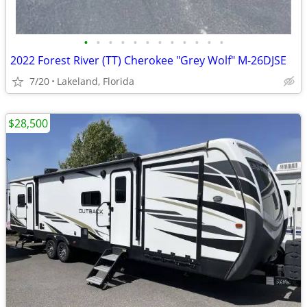
•
•
•
•
•
•
•
•
•
•
•
•
2022 Forest River (TT) Cherokee "Grey Wolf" M-26DJSE
7/20
Lakeland, Florida
$28,500