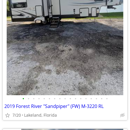
•
•
•
•
•
•
•
•
•
•
•
•
•
•
•
•
•
2019 Forest River "Sandpiper" (FW) M-3220 RL
7/20
Lakeland, Florida