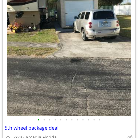
•
•
•
•
•
•
•
•
•
•
•
•
5th wheel package deal
7/23
Arcadia Florida