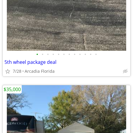
•
•
•
•
•
•
•
•
•
•
•
•
5th wheel package deal
7/28
Arcadia Florida
$35,000