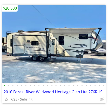
$20,500
•
•
•
•
•
•
•
•
•
•
•
•
•
•
•
•
•
•
•
•
•
•
•
•
2016 Forest River Wildwood Heritage Glen Lite 276RLIS
7/25
Sebring