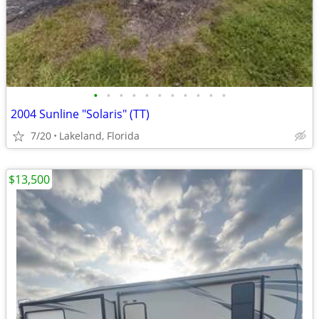
•
•
•
•
•
•
•
•
•
•
•
2004 Sunline "Solaris" (TT)
7/20
Lakeland, Florida
$13,500