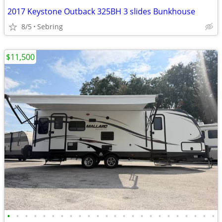
2017 Keystone Outback 325BH 3 slides Bunkhouse
8/5
Sebring
$11,500
•
•
•
•
•
•
•
•
•
•
•
•
•
•
•
•
•
•
•
•
•
•
•
•