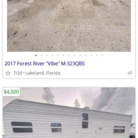
•
•
•
•
•
•
•
•
•
•
•
•
•
2017 Forest River "Vibe" M-323QBS
7/20
Lakeland, Florida
$4,500