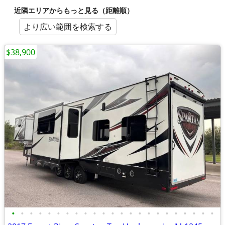
近隣エリアからもっと見る（距離順）
より広い範囲を検索する
$38,900
•
•
•
•
•
•
•
•
•
•
•
•
•
•
•
•
•
•
•
•
•
•
•