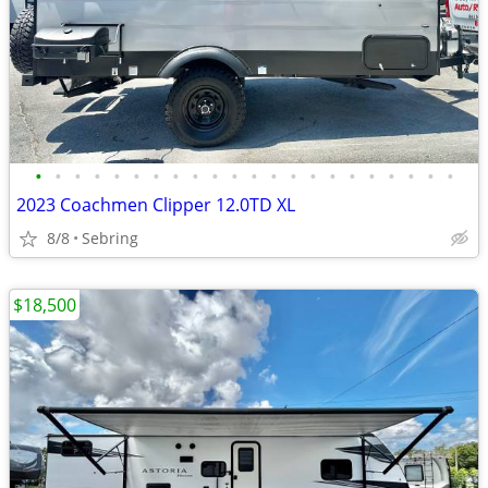
•
•
•
•
•
•
•
•
•
•
•
•
•
•
•
•
•
•
•
•
•
•
2023 Coachmen Clipper 12.0TD XL
8/8
Sebring
$18,500