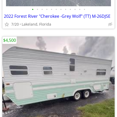
•
•
•
•
•
•
•
•
•
•
•
•
2022 Forest River "Cherokee -Grey Wolf" (TT) M-26DJSE
7/20
Lakeland, Florida
$4,500