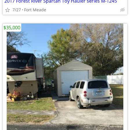
2017 Forest River Spartan Toy Hauler series M-1245
7/27
Fort Meade
$35,000