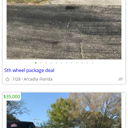
•
•
•
•
•
•
•
•
•
•
•
•
5th wheel package deal
7/28
Arcadia Florida
$35,000