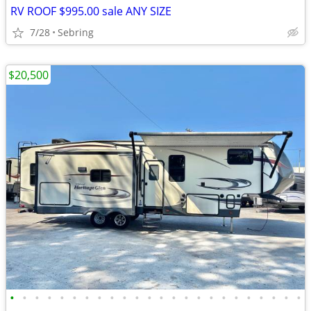
RV ROOF $995.00 sale ANY SIZE
7/28
Sebring
$20,500
•
•
•
•
•
•
•
•
•
•
•
•
•
•
•
•
•
•
•
•
•
•
•
•