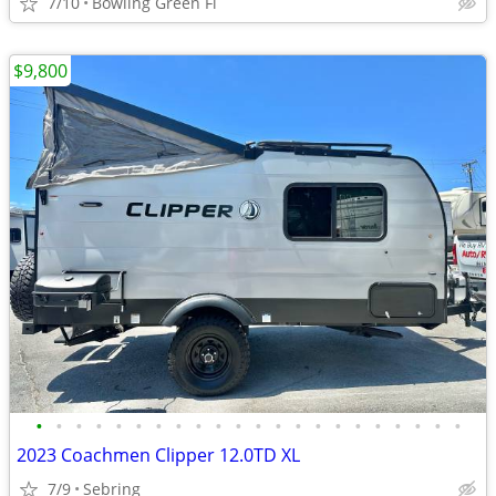
7/10
Bowling Green Fl
$9,800
•
•
•
•
•
•
•
•
•
•
•
•
•
•
•
•
•
•
•
•
•
•
2023 Coachmen Clipper 12.0TD XL
7/9
Sebring