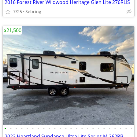
2016 Forest River Wildwood Heritage Glen Lite 276RLIS
7/25
Sebring
$21,500
•
•
•
•
•
•
•
•
•
•
•
•
•
•
•
•
•
•
•
•
•
•
•
•
2023 Heartland Sundance Ultra Lite Series M-262RB