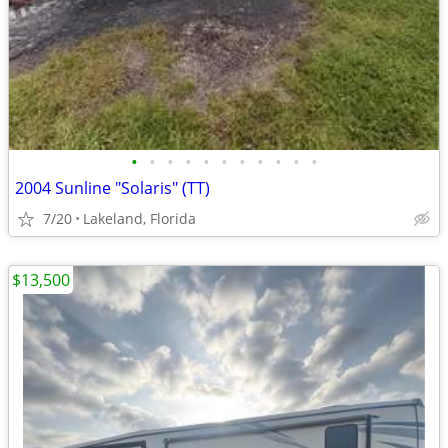
•
•
•
•
•
•
•
•
•
•
•
2004 Sunline "Solaris" (TT)
7/20
Lakeland, Florida
$13,500