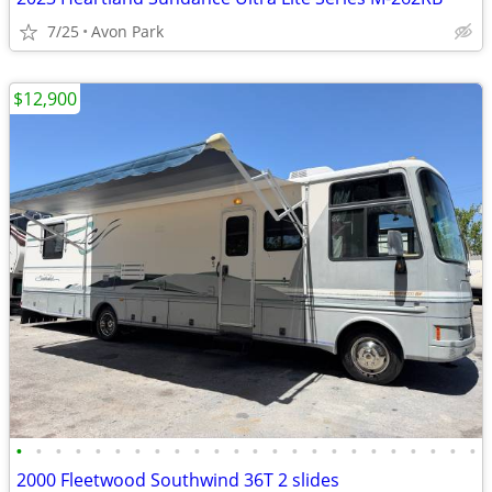
7/25
Avon Park
$12,900
•
•
•
•
•
•
•
•
•
•
•
•
•
•
•
•
•
•
•
•
•
•
•
•
2000 Fleetwood Southwind 36T 2 slides