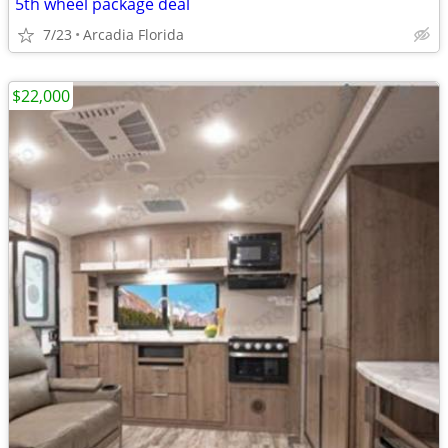
5th wheel package deal
7/23
Arcadia Florida
$22,000