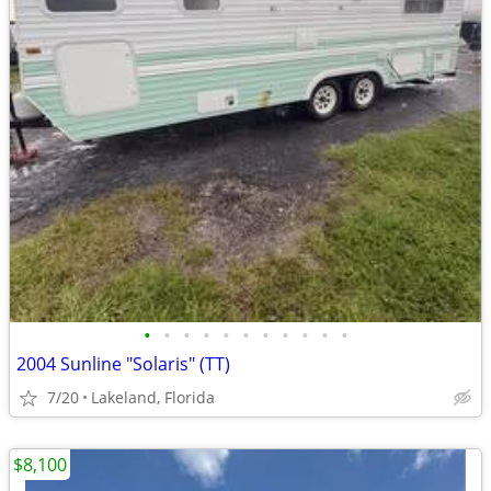
•
•
•
•
•
•
•
•
•
•
•
2004 Sunline "Solaris" (TT)
7/20
Lakeland, Florida
$8,100