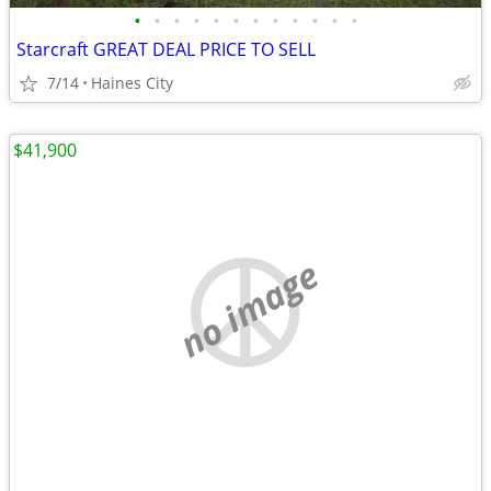
•
•
•
•
•
•
•
•
•
•
•
•
Starcraft GREAT DEAL PRICE TO SELL
7/14
Haines City
$41,900
no image