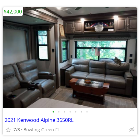
$42,000
•
•
•
•
•
•
•
2021 Kenwood Alpine 3650RL
7/8
Bowling Green Fl