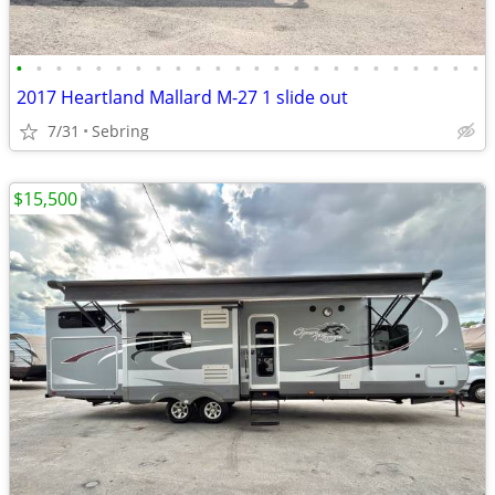
•
•
•
•
•
•
•
•
•
•
•
•
•
•
•
•
•
•
•
•
•
•
•
•
2017 Heartland Mallard M-27 1 slide out
7/31
Sebring
$15,500