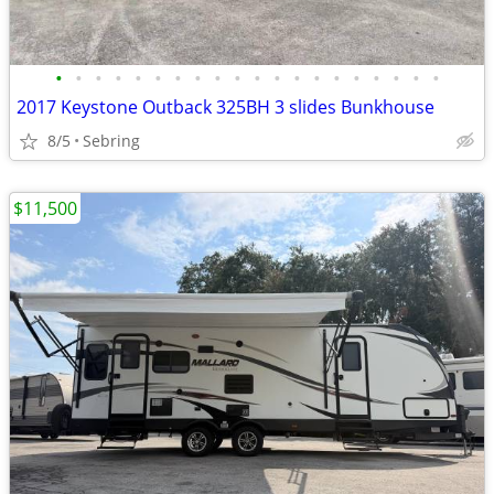
•
•
•
•
•
•
•
•
•
•
•
•
•
•
•
•
•
•
•
•
2017 Keystone Outback 325BH 3 slides Bunkhouse
8/5
Sebring
$11,500