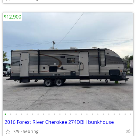
$12,900
•
•
•
•
•
•
•
•
•
•
•
•
•
•
•
•
•
•
•
•
•
•
•
•
2016 Forest River Cherokee 274DBH bunkhouse
7/9
Sebring