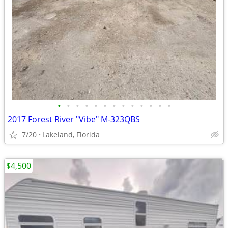
•
•
•
•
•
•
•
•
•
•
•
•
•
2017 Forest River "Vibe" M-323QBS
7/20
Lakeland, Florida
$4,500