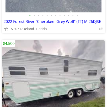
•
•
•
•
•
•
•
•
•
•
•
•
2022 Forest River "Cherokee -Grey Wolf" (TT) M-26DJSE
7/20
Lakeland, Florida
$4,500