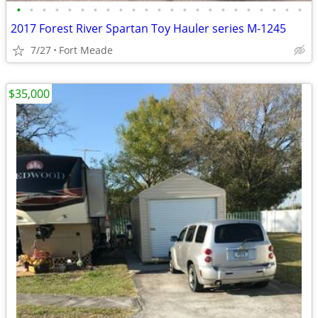
•
•
•
•
•
•
•
•
•
•
•
•
•
•
•
•
•
•
•
•
•
•
•
2017 Forest River Spartan Toy Hauler series M-1245
7/27
Fort Meade
$35,000