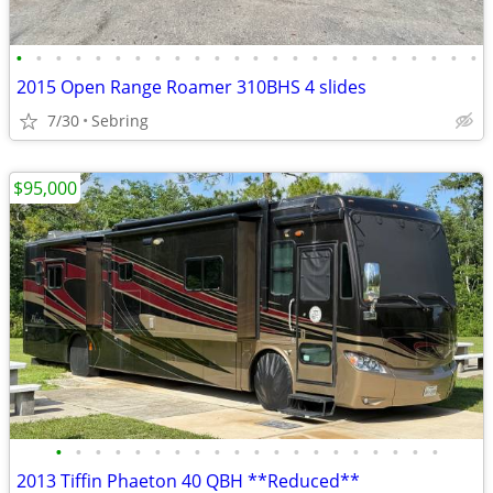
•
•
•
•
•
•
•
•
•
•
•
•
•
•
•
•
•
•
•
•
•
•
•
•
2015 Open Range Roamer 310BHS 4 slides
7/30
Sebring
$95,000
•
•
•
•
•
•
•
•
•
•
•
•
•
•
•
•
•
•
•
•
2013 Tiffin Phaeton 40 QBH **Reduced**