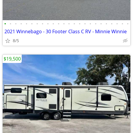
•
•
•
•
•
•
•
•
•
•
•
•
•
•
•
•
•
•
•
•
•
•
•
•
2021 Winnebago - 30 Footer Class C RV - Minnie Winnie
8/5
$19,500