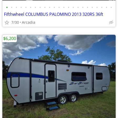
•
•
•
•
•
•
•
•
•
•
•
•
•
•
•
•
•
•
•
•
•
•
•
Fifthwheel COLUMBUS PALOMINO 2013 320RS 36ft
7/30
Arcadia
$6,200