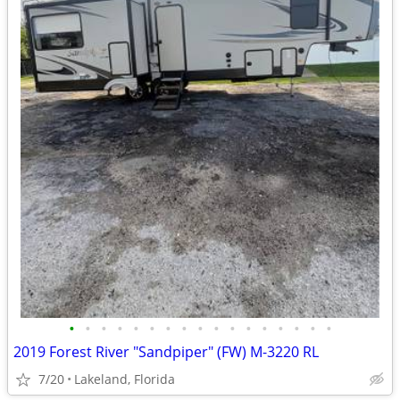
•
•
•
•
•
•
•
•
•
•
•
•
•
•
•
•
•
2019 Forest River "Sandpiper" (FW) M-3220 RL
7/20
Lakeland, Florida