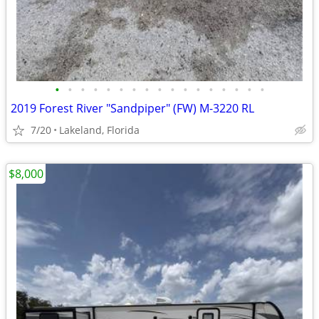
•
•
•
•
•
•
•
•
•
•
•
•
•
•
•
•
•
2019 Forest River "Sandpiper" (FW) M-3220 RL
7/20
Lakeland, Florida
$8,000