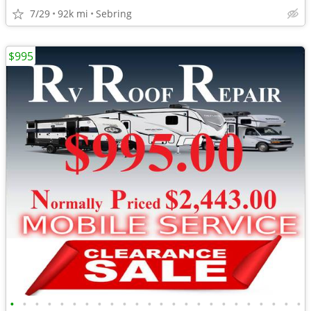
7/29
92k mi
Sebring
$995
•
•
•
•
•
•
•
•
•
•
•
•
•
•
•
•
•
•
•
•
•
•
•
•