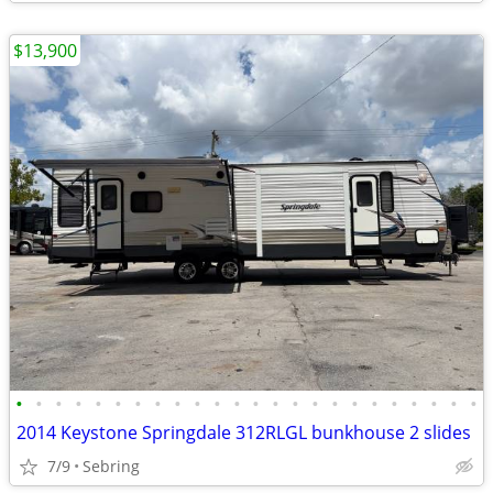
$13,900
•
•
•
•
•
•
•
•
•
•
•
•
•
•
•
•
•
•
•
•
•
•
•
•
2014 Keystone Springdale 312RLGL bunkhouse 2 slides
7/9
Sebring