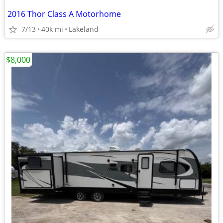
2016 Thor Class A Motorhome
7/13
40k mi
Lakeland
$8,000