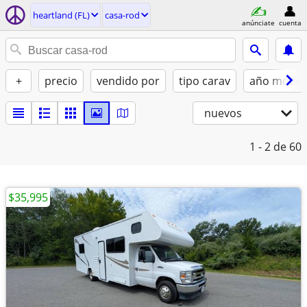
heartland (FL)
casa-rod
anúnciate
cuenta
+
precio
vendido por
tipo carav
año model
nuevos
1 - 2
de 60
$35,995