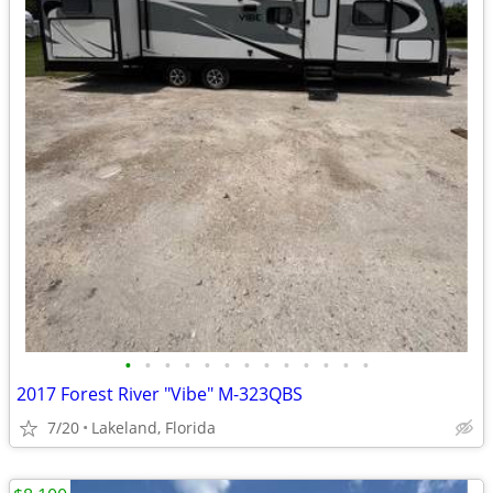
•
•
•
•
•
•
•
•
•
•
•
•
•
2017 Forest River "Vibe" M-323QBS
7/20
Lakeland, Florida