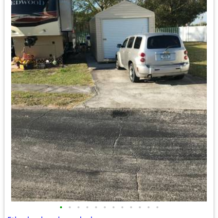
•
•
•
•
•
•
•
•
•
•
•
•