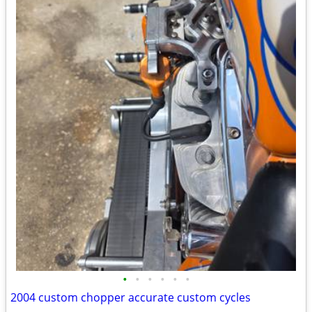
•
•
•
•
•
•
2004 custom chopper accurate custom cycles