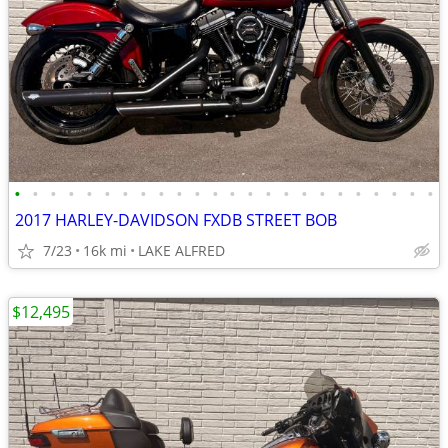
•
•
•
•
•
•
•
•
•
•
•
•
•
•
•
•
•
•
•
•
•
•
•
•
2017 HARLEY-DAVIDSON FXDB STREET BOB
7/23
16k mi
LAKE ALFRED
$12,495