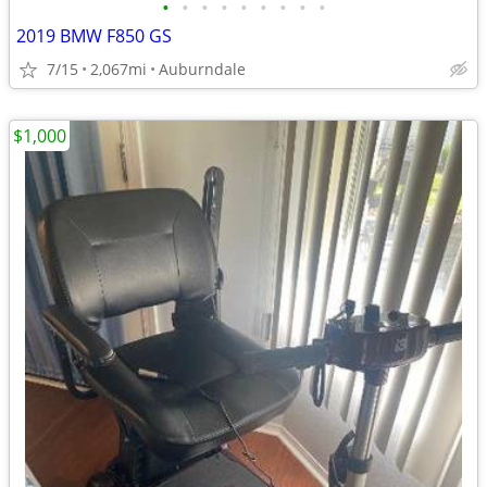
•
•
•
•
•
•
•
•
•
2019 BMW F850 GS
7/15
2,067mi
Auburndale
$1,000