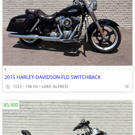
•
•
•
•
•
•
•
•
•
•
•
•
•
•
•
•
•
•
•
•
•
•
•
•
2015 HARLEY-DAVIDSON FLD SWITCHBACK
7/23
19k mi
LAKE ALFRED
$5,900