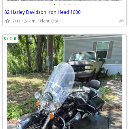
•
•
•
•
•
82 Harley Davidson Iron Head 1000
7/11
24k mi
Plant City
$7,000