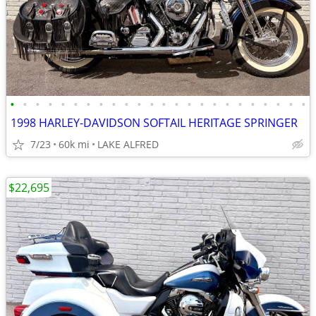
•
•
•
•
•
•
•
•
•
•
•
•
•
•
•
•
•
•
•
•
•
•
•
•
1998 HARLEY-DAVIDSON SOFTAIL HERITAGE SPRINGER
7/23
60k mi
LAKE ALFRED
$22,695