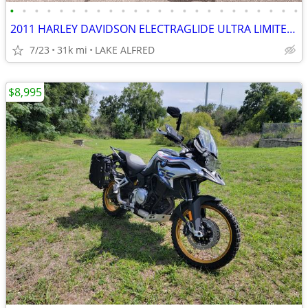
•
•
•
•
•
•
•
•
•
•
•
•
•
•
•
•
•
•
•
•
•
•
•
•
2011 HARLEY DAVIDSON ELECTRAGLIDE ULTRA LIMITED FLHTK
7/23
31k mi
LAKE ALFRED
$8,995