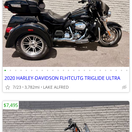
•
•
•
•
•
•
•
•
•
•
•
•
•
•
•
•
•
•
•
•
•
•
•
•
2020 HARLEY-DAVIDSON FLHTCUTG TRIGLIDE ULTRA
7/23
3,782mi
LAKE ALFRED
$7,495