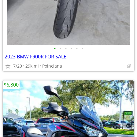
•
•
•
•
•
•
2023 BMW F900R FOR SALE
7/20
29k mi
Poinciana
$6,800