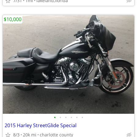
7/31
1mi
lakeland,florida
$10,000
•
•
•
•
•
•
2015 Harley StreetGlide Special
8/3
20k mi
charlotte county