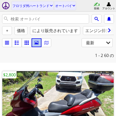
フロリダ州ハートランド
オートバイ
投稿
アカウント
+
価格
により販売されています
エンジン排気量（
最新
1 - 2
60 の
$2,800