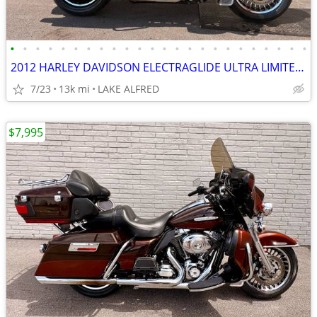
•
•
•
•
•
•
•
•
•
•
•
•
•
•
•
•
•
•
•
•
•
•
•
•
2012 HARLEY DAVIDSON ELECTRAGLIDE ULTRA LIMITED FLHTK
7/23
13k mi
LAKE ALFRED
$7,995