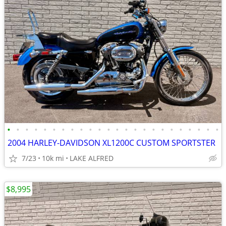
•
•
•
•
•
•
•
•
•
•
•
•
•
•
•
•
•
•
•
•
•
•
•
•
2004 HARLEY-DAVIDSON XL1200C CUSTOM SPORTSTER
7/23
10k mi
LAKE ALFRED
$8,995