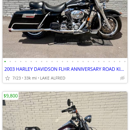
•
•
•
•
•
•
•
•
•
•
•
•
•
•
•
•
•
•
•
•
•
•
•
•
2003 HARLEY DAVIDSON FLHR ANNIVERSARY ROAD KING
7/23
33k mi
LAKE ALFRED
$9,800