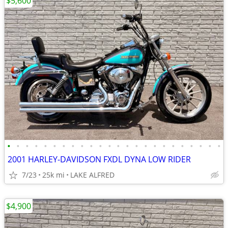
$5,600
•
•
•
•
•
•
•
•
•
•
•
•
•
•
•
•
•
•
•
•
•
•
•
•
2001 HARLEY-DAVIDSON FXDL DYNA LOW RIDER
7/23
25k mi
LAKE ALFRED
$4,900