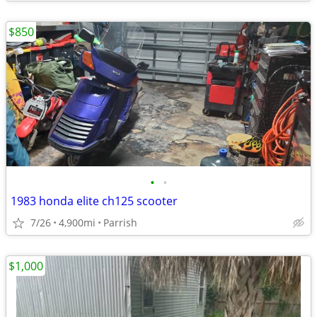
$850
•
•
1983 honda elite ch125 scooter
7/26
4,900mi
Parrish
$1,000