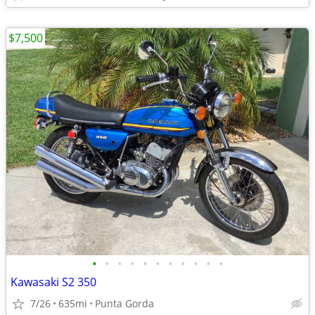
$7,500
•
•
•
•
•
•
•
•
•
•
•
Kawasaki S2 350
7/26
635mi
Punta Gorda