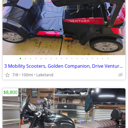
•
•
•
•
•
•
•
•
•
•
•
•
•
•
•
•
•
•
3 Mobility Scooters, Golden Companion, Drive Ventura, Pride Jazzy
7/8
100mi
Lakeland
$8,800