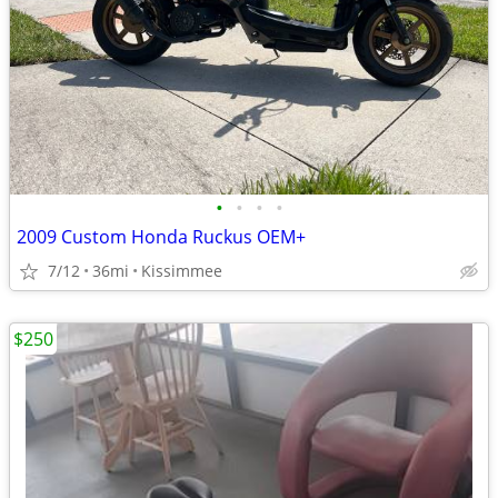
•
•
•
•
2009 Custom Honda Ruckus OEM+
7/12
36mi
Kissimmee
$250