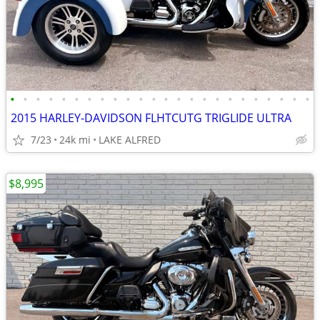
•
•
•
•
•
•
•
•
•
•
•
•
•
•
•
•
•
•
•
•
•
•
•
•
2015 HARLEY-DAVIDSON FLHTCUTG TRIGLIDE ULTRA
7/23
24k mi
LAKE ALFRED
$8,995