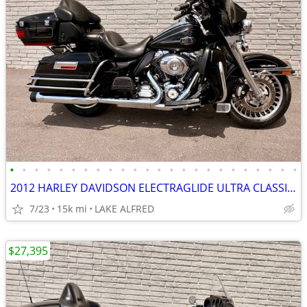
•
•
•
•
•
•
•
•
•
•
•
•
•
•
•
•
•
•
•
•
•
•
•
•
2012 HARLEY DAVIDSON ELECTRAGLIDE ULTRA CLASSIC FLHTCU
7/23
15k mi
LAKE ALFRED
$27,395