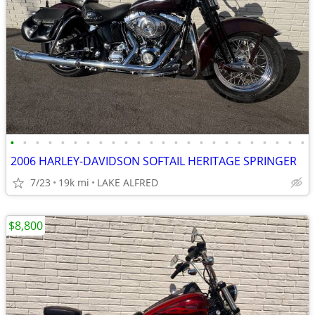
•
•
•
•
•
•
•
•
•
•
•
•
•
•
•
•
•
•
•
•
•
•
•
•
2006 HARLEY-DAVIDSON SOFTAIL HERITAGE SPRINGER
7/23
19k mi
LAKE ALFRED
$8,800