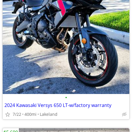
•
2024 Kawasaki Versys 650 LT-w/factory warranty
7/22
400mi
Lakeland