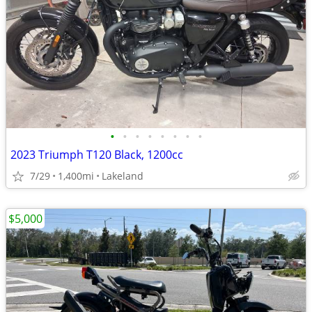
•
•
•
•
•
•
•
•
2023 Triumph T120 Black, 1200cc
7/29
1,400mi
Lakeland
$5,000