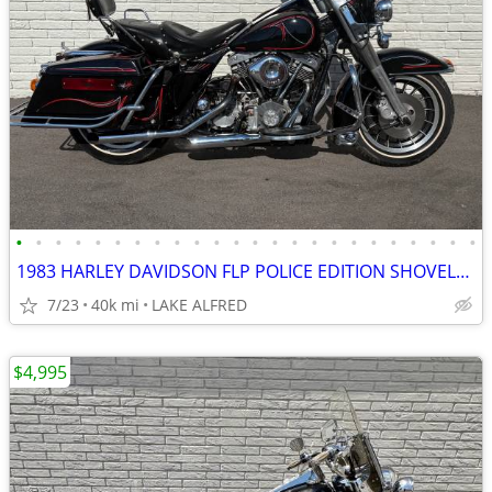
•
•
•
•
•
•
•
•
•
•
•
•
•
•
•
•
•
•
•
•
•
•
•
•
1983 HARLEY DAVIDSON FLP POLICE EDITION SHOVELHEAD
7/23
40k mi
LAKE ALFRED
$4,995