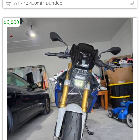
7/17
2,400mi
Dundee
$6,000