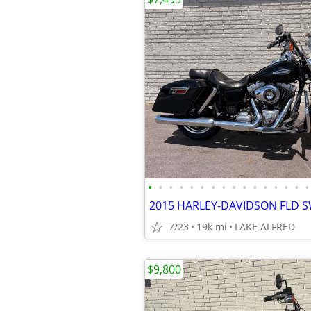
•
•
•
•
•
•
•
•
•
•
•
•
•
•
•
•
2015 HARLEY-DAVIDSON FLD 
7/23
19k mi
LAKE ALFRED
$9,800