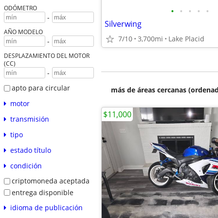
ODÓMETRO
•
•
•
•
•
-
Silverwing
AÑO MODELO
7/10
3,700mi
Lake Placid
-
DESPLAZAMIENTO DEL MOTOR
(CC)
-
apto para circular
más de áreas cercanas (ordenad
motor
$11,000
transmisión
tipo
estado título
condición
criptomoneda aceptada
entrega disponible
idioma de publicación