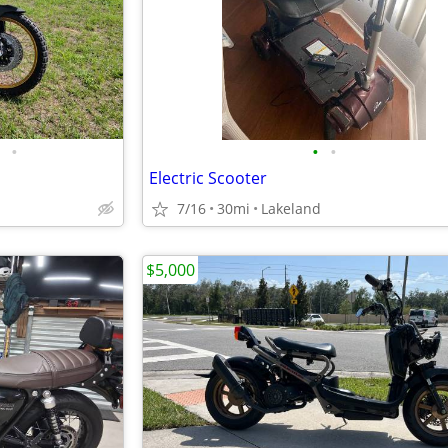
•
•
•
Electric Scooter
7/16
30mi
Lakeland
$5,000