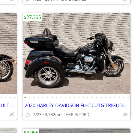
$27,395
•
•
•
•
•
•
•
•
•
•
•
•
•
•
•
•
•
•
•
•
•
•
•
•
•
•
•
•
2012 HARLEY DAVIDSON ELECTRAGLIDE ULTRA CLASSIC FLHTCU
2020 HARLEY-DAVIDSON FLHTCUTG TRIGLIDE ULTRA
7/23
3,782mi
LAKE ALFRED
$4,995