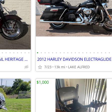
•
•
•
•
•
•
•
•
•
•
•
•
•
•
•
•
•
•
•
•
•
•
•
•
•
•
•
•
2006 HARLEY-DAVIDSON SOFTAIL HERITAGE SPRINGER
7/23
13k mi
LAKE ALFRED
$1,000