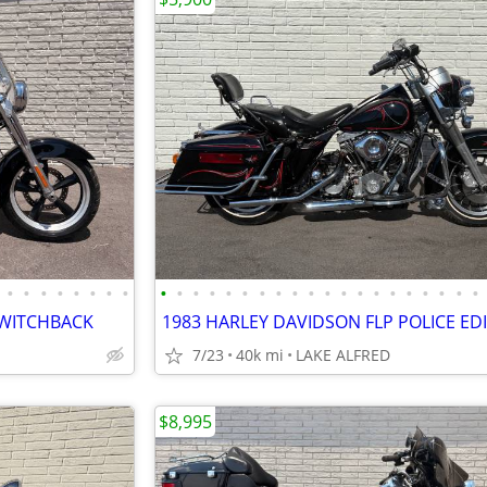
•
•
•
•
•
•
•
•
•
•
•
•
•
•
•
•
•
•
•
•
•
•
•
•
•
•
•
•
SWITCHBACK
7/23
40k mi
LAKE ALFRED
$8,995