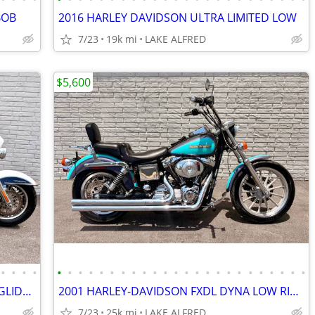
BOB
2016 HARLEY DAVIDSON ULTRA LIMITED LOW
7/23
19k mi
LAKE ALFRED
$5,600
•
•
•
•
•
•
•
•
•
•
•
•
•
•
•
•
•
•
•
•
•
•
•
•
•
•
•
•
2015 HARLEY-DAVIDSON FLHTCUTG TRIGLIDE ULTRA
2001 HARLEY-DAVIDSON FXDL DYNA LOW RIDER
7/23
25k mi
LAKE ALFRED