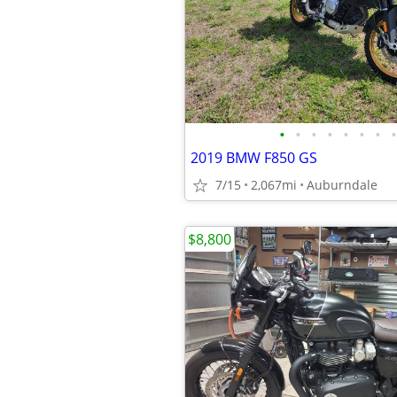
•
•
•
•
•
•
•
•
2019 BMW F850 GS
7/15
2,067mi
Auburndale
$8,800