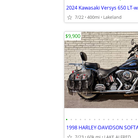
7/22
400mi
Lakeland
$9,900
•
•
•
•
•
•
•
•
•
•
•
•
•
•
•
•
7/23
60k mi
LAKE ALFRED