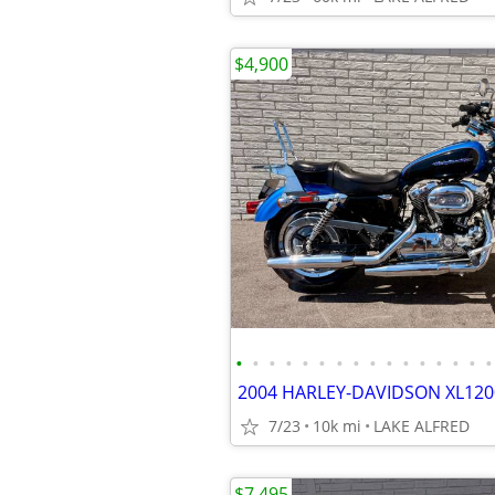
$4,900
•
•
•
•
•
•
•
•
•
•
•
•
•
•
•
•
7/23
10k mi
LAKE ALFRED
$7,495