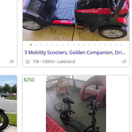
•
•
•
•
•
•
•
•
•
•
•
•
•
•
•
•
•
•
3 Mobility Scooters, Golden Companion, Drive Ventura, Pride Jazzy
7/8
100mi
Lakeland
$250