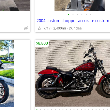
•
•
•
•
•
•
2004 custom chopper accurate custom 
7/17
2,400mi
Dundee
$8,800
•
•
•
•
•
•
•
•
•
•
•
•
•
•
•
•
•
•
•
•