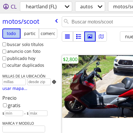
CL
heartland (FL)
autos
motos/s
motos/​scoot
todo
partic
comerc
nu
buscar solo títulos
anuncio con foto
publicado hoy
$2,800
ocultar duplicados
MILLAS DE LA UBICACIÓN

usar mapa...
Precio
gratis
$
– $
MARCA Y MODELO