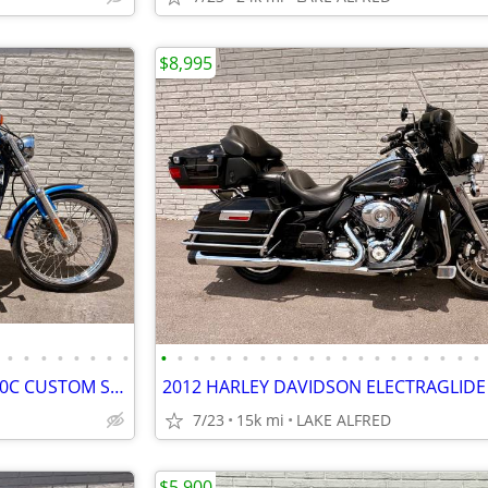
$8,995
•
•
•
•
•
•
•
•
•
•
•
•
•
•
•
•
•
•
•
•
•
•
•
•
•
•
•
•
2004 HARLEY-DAVIDSON XL1200C CUSTOM SPORTSTER
7/23
15k mi
LAKE ALFRED
$5,900