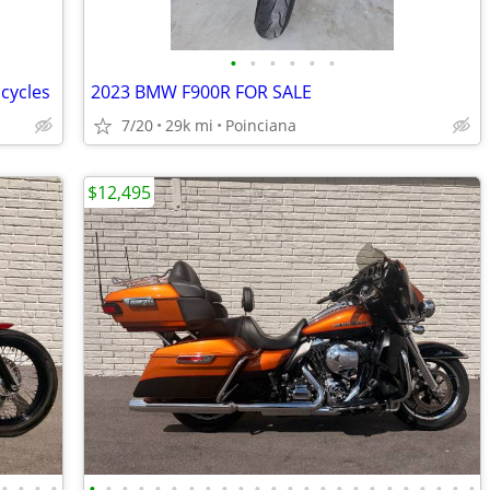
•
•
•
•
•
•
cycles
2023 BMW F900R FOR SALE
7/20
29k mi
Poinciana
$12,495
•
•
•
•
•
•
•
•
•
•
•
•
•
•
•
•
•
•
•
•
•
•
•
•
•
•
•
•