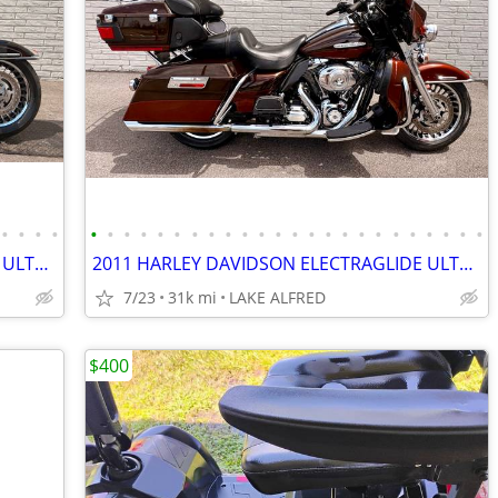
•
•
•
•
•
•
•
•
•
•
•
•
•
•
•
•
•
•
•
•
•
•
•
•
•
•
•
•
2012 HARLEY DAVIDSON ELECTRAGLIDE ULTRA LIMITED FLHTK
2011 HARLEY DAVIDSON ELECTRAGLIDE ULTRA LIMITED FLHTK
7/23
31k mi
LAKE ALFRED
$400