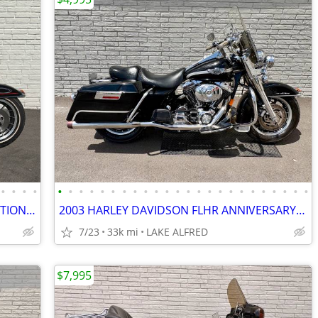
•
•
•
•
•
•
•
•
•
•
•
•
•
•
•
•
•
•
•
•
•
•
•
•
•
•
•
•
1983 HARLEY DAVIDSON FLP POLICE EDITION SHOVELHEAD
2003 HARLEY DAVIDSON FLHR ANNIVERSARY ROAD KING
7/23
33k mi
LAKE ALFRED
$7,995