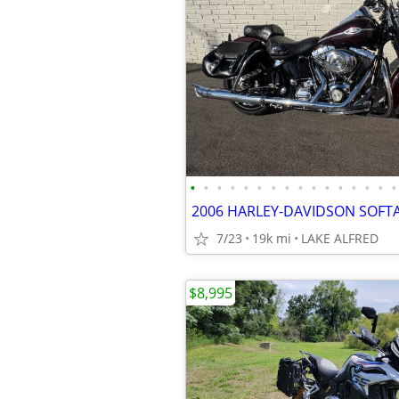
•
•
•
•
•
•
•
•
•
•
•
•
•
•
•
•
7/23
19k mi
LAKE ALFRED
$8,995