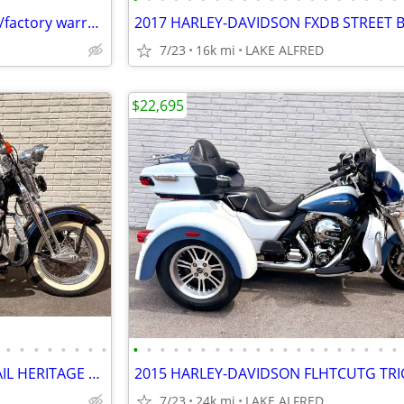
2024 Kawasaki Versys 650 LT-w/factory warranty
2017 HARLEY-DAVIDSON FXDB STREET 
7/23
16k mi
LAKE ALFRED
$22,695
•
•
•
•
•
•
•
•
•
•
•
•
•
•
•
•
•
•
•
•
•
•
•
•
•
•
•
•
1998 HARLEY-DAVIDSON SOFTAIL HERITAGE SPRINGER
7/23
24k mi
LAKE ALFRED