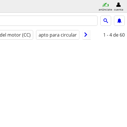
anúnciate
cuenta
del motor (CC)
apto para circular
tipo
año model
1 - 4
de 60