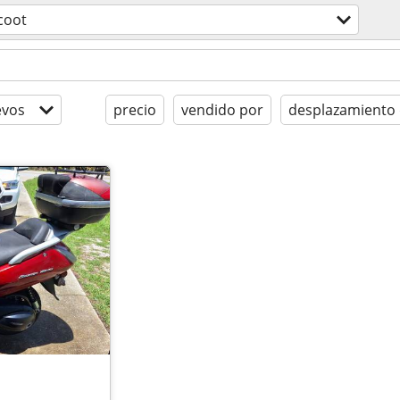
coot
evos
precio
vendido por
desplazamiento 