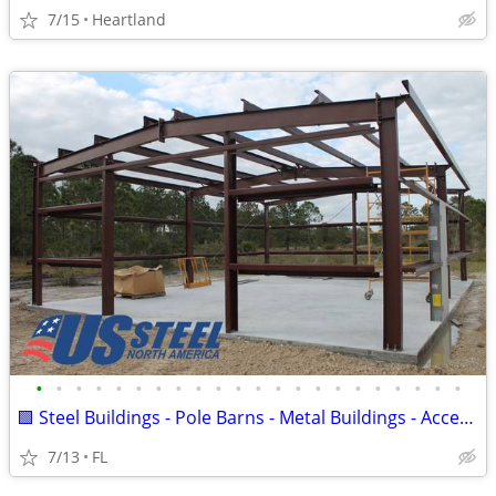
7/15
Heartland
•
•
•
•
•
•
•
•
•
•
•
•
•
•
•
•
•
•
•
•
•
•
🟩 Steel Buildings - Pole Barns - Metal Buildings - Accessories 🟩
7/13
FL