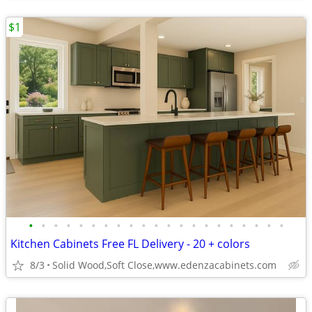
$1
•
•
•
•
•
•
•
•
•
•
•
•
•
•
•
•
•
•
•
•
•
Kitchen Cabinets Free FL Delivery - 20 + colors
8/3
Solid Wood,Soft Close,www.edenzacabinets.com