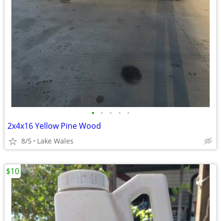
•
•
•
•
•
2x4x16 Yellow Pine Wood
8/5
Lake Wales
$10