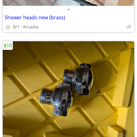
•
Shower heads new (brass)
8/1
Arcadia
$10