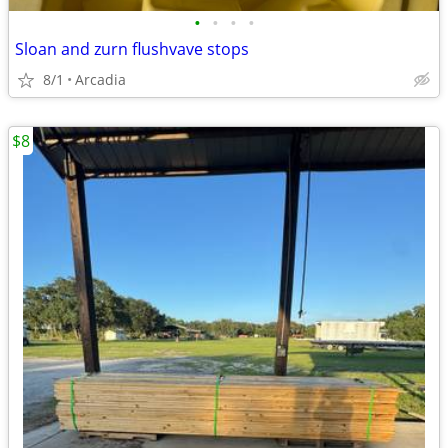
•
•
•
•
Sloan and zurn flushvave stops
8/1
Arcadia
$8