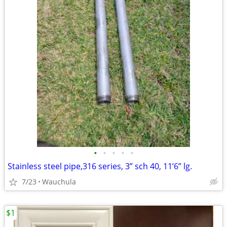
•
•
•
•
•
Stainless steel pipe,316 series, 3” sch 40, 11’6” lg.
7/23
Wauchula
$1