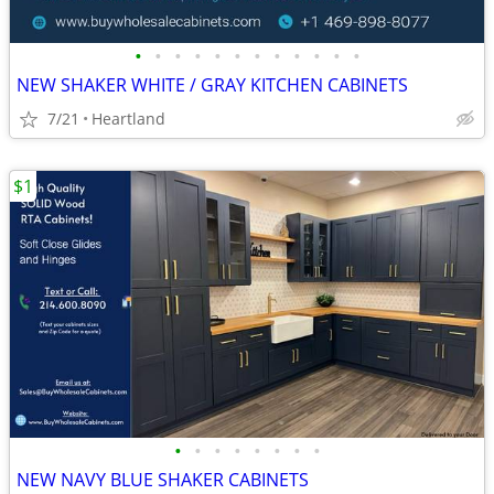
•
•
•
•
•
•
•
•
•
•
•
•
NEW SHAKER WHITE / GRAY KITCHEN CABINETS
7/21
Heartland
$1
•
•
•
•
•
•
•
•
NEW NAVY BLUE SHAKER CABINETS