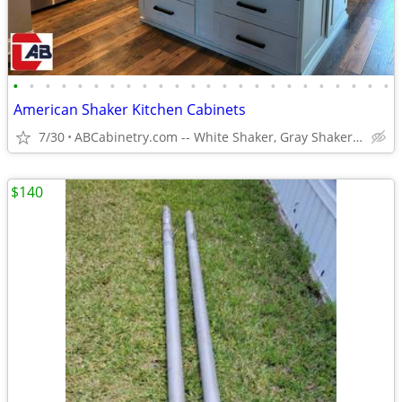
•
•
•
•
•
•
•
•
•
•
•
•
•
•
•
•
•
•
•
•
•
•
•
•
American Shaker Kitchen Cabinets
7/30
ABCabinetry.com -- White Shaker, Gray Shaker, Raised Panel
$140