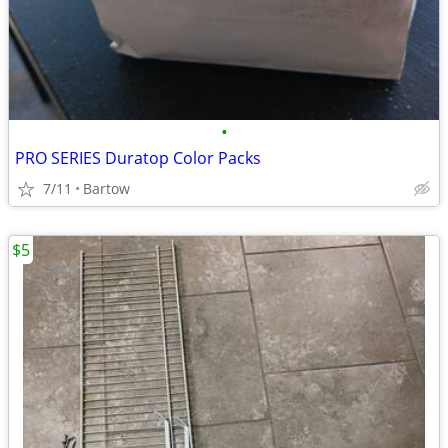
•
PRO SERIES Duratop Color Packs
7/11
Bartow
$5