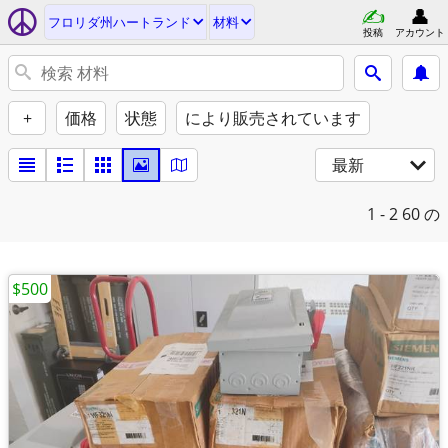
フロリダ州ハートランド
材料
投稿
アカウント
+
価格
状態
により販売されています
最新
1 - 2
60 の
$500