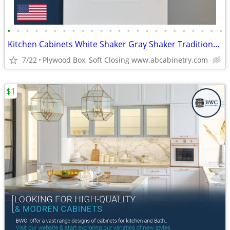
•
•
•
•
•
•
•
•
•
•
•
•
•
•
•
•
•
•
•
•
•
•
•
•
Kitchen Cabinets White Shaker Gray Shaker Traditional Raised Panel
7/22
Plywood Box, Soft Closing www.abcabinetry.com
$1