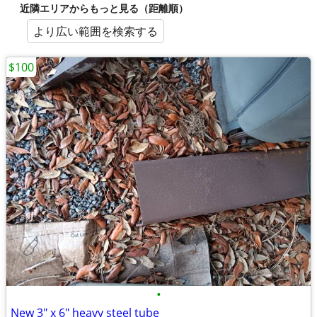
近隣エリアからもっと見る（距離順）
より広い範囲を検索する
$100
•
New 3" x 6" heavy steel tube