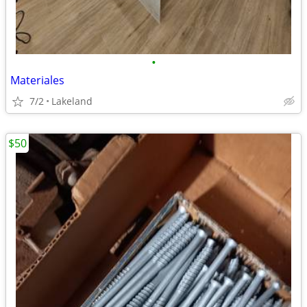
•
Materiales
7/2
Lakeland
$50