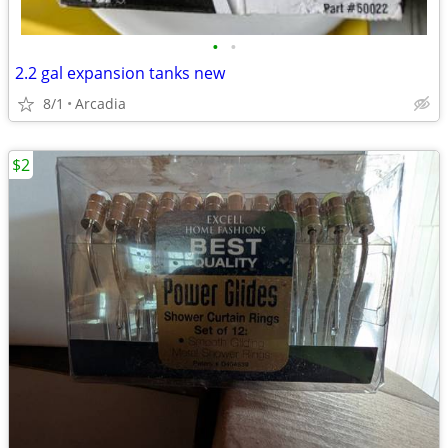
•
•
2.2 gal expansion tanks new
8/1
Arcadia
$2