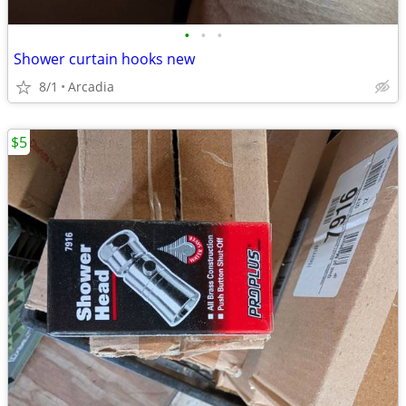
•
•
•
Shower curtain hooks new
8/1
Arcadia
$5