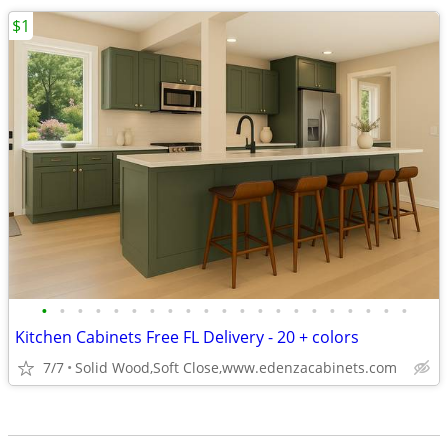
$1
•
•
•
•
•
•
•
•
•
•
•
•
•
•
•
•
•
•
•
•
•
Kitchen Cabinets Free FL Delivery - 20 + colors
7/7
Solid Wood,Soft Close,www.edenzacabinets.com