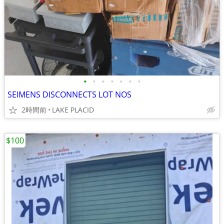
•
•
•
•
•
•
•
SEIMENS DISCONNECTS LOT NOS
2時間前
LAKE PLACID
$100