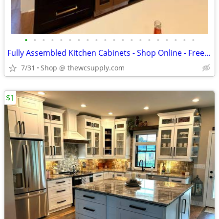
•
•
•
•
•
•
•
•
•
•
•
•
•
•
•
•
•
•
•
•
Fully Assembled Kitchen Cabinets - Shop Online - Free Kitchen Design
7/31
Shop @ thewcsupply.com
$1