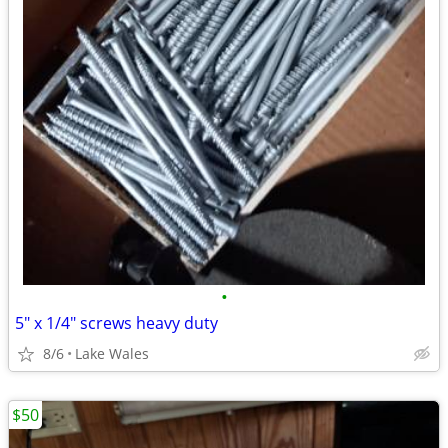
•
5" x 1/4" screws heavy duty
8/6
Lake Wales
$50