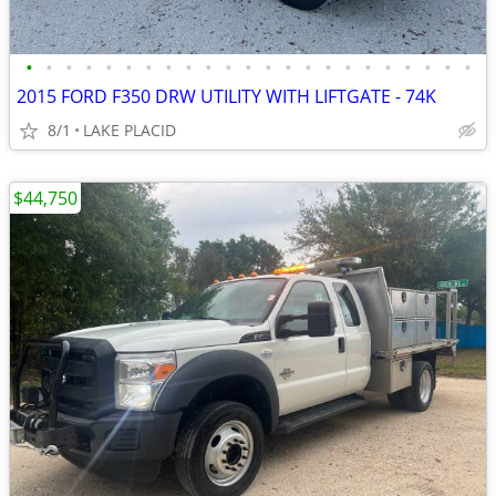
•
•
•
•
•
•
•
•
•
•
•
•
•
•
•
•
•
•
•
•
•
•
•
2015 FORD F350 DRW UTILITY WITH LIFTGATE - 74K
8/1
LAKE PLACID
$44,750