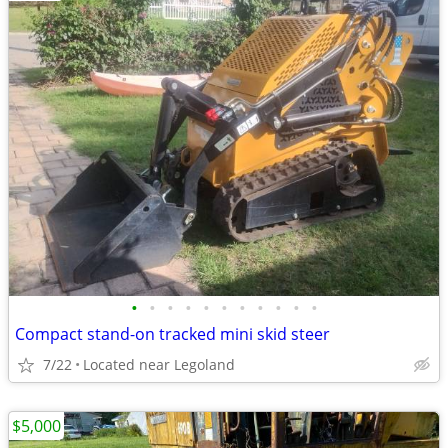
•
•
•
•
•
•
•
•
•
•
•
Compact stand-on tracked mini skid steer
7/22
Located near Legoland
$5,000