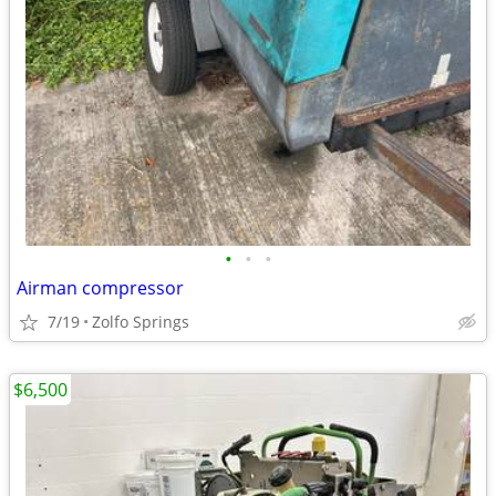
•
•
•
Airman compressor
7/19
Zolfo Springs
$6,500