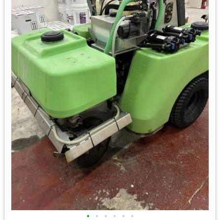
•
•
•
•
•
•