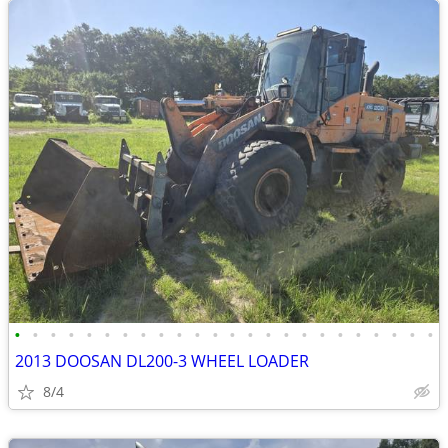
•
•
•
•
•
•
•
•
•
•
•
•
•
•
•
•
•
•
•
•
•
•
•
•
2013 DOOSAN DL200-3 WHEEL LOADER
8/4