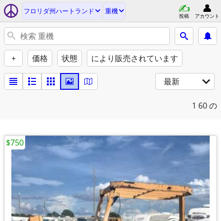
フロリダ州ハートランド
重機
投稿
アカウント
+
価格
状態
により販売されています
最新
1
60 の
$750