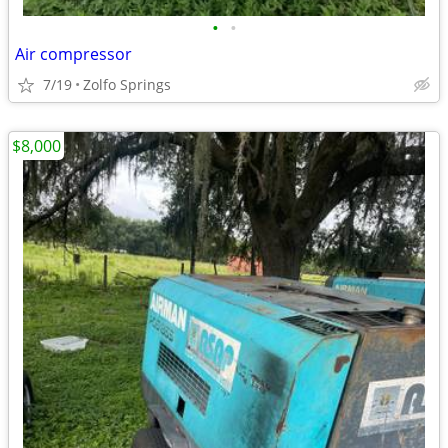
•
•
Air compressor
7/19
Zolfo Springs
$8,000