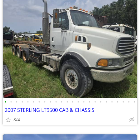
•
•
•
•
•
•
•
•
•
•
•
•
•
•
•
•
•
•
•
•
•
•
•
•
2007 STERLING LT9500 CAB & CHASSIS
8/4