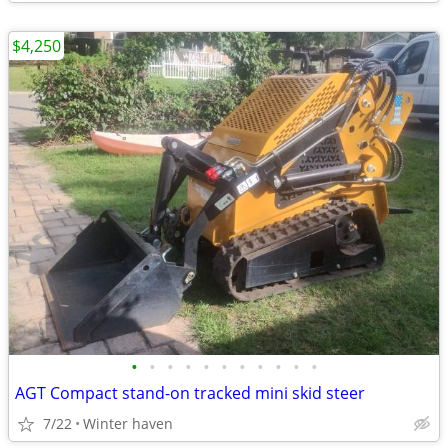
$4,250
•
•
•
•
•
•
•
•
•
•
•
AGT Compact stand-on tracked mini skid steer
7/22
Winter haven