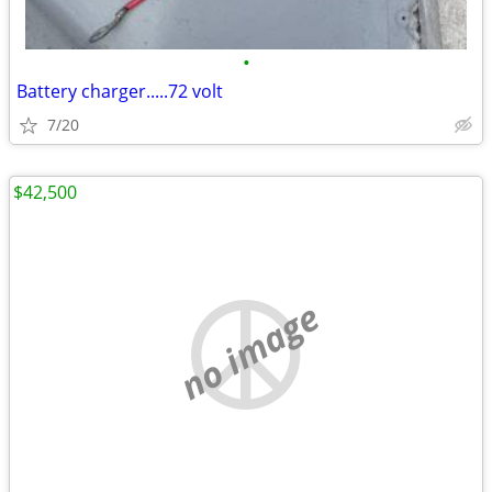
•
Battery charger.....72 volt
7/20
$42,500
no image