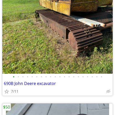
•
•
•
•
•
•
•
•
•
•
•
•
•
•
•
•
•
•
•
•
690B John Deere excavator
7/11
$50