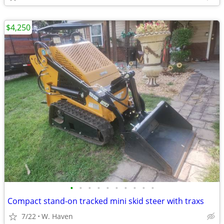
$4,250
•
•
•
•
•
•
•
•
•
•
Compact stand-on tracked mini skid steer with traxs
7/22
W. Haven