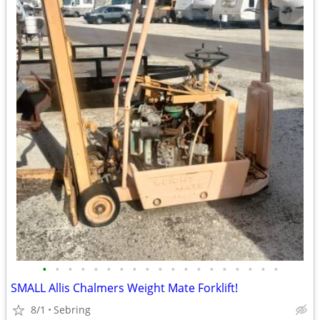
•
•
•
•
•
•
•
•
•
•
•
•
•
•
•
•
•
•
•
SMALL Allis Chalmers Weight Mate Forklift!
8/1
Sebring