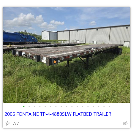
•
•
•
•
•
•
•
•
•
•
•
•
•
•
•
•
•
2005 FONTAINE TP-4-4880SLW FLATBED TRAILER
7/7