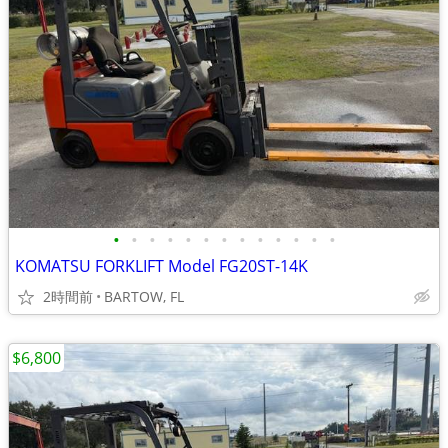
•
•
•
•
•
•
•
•
•
•
•
•
•
KOMATSU FORKLIFT Model FG20ST-14K
2時間前
BARTOW, FL
$6,800