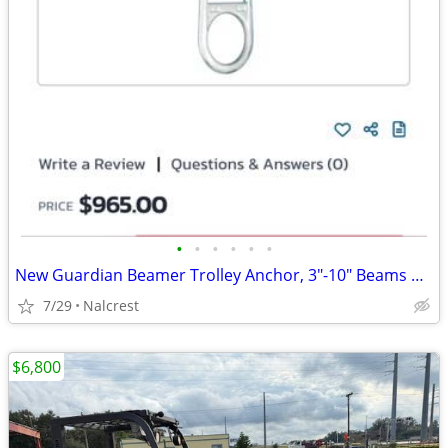
•
•
•
•
•
•
New Guardian Beamer Trolley Anchor, 3"-10" Beams Up To 9/10" Thick, 420Lbs Cap
7/29
Nalcrest
$6,800