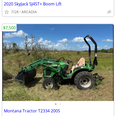
2020 SkyJack SJ45T+ Boom Lift
7/28
ARCADIA
$7,500
•
•
Montana Tractor T2334 2005