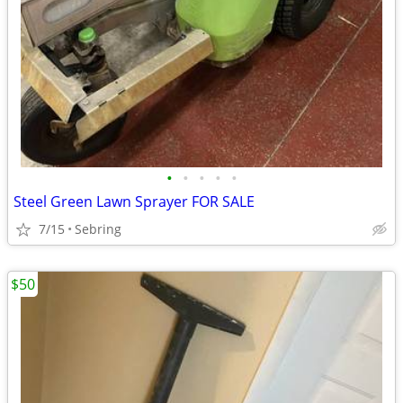
•
•
•
•
•
Steel Green Lawn Sprayer FOR SALE
7/15
Sebring
$50