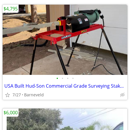
$4,795
•
•
•
•
USA Built Hud-Son Commercial Grade Surveying Stake Sharpener 4n1 Jig
7/27
Barneveld
$6,000