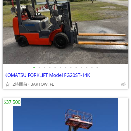
•
•
•
•
•
•
•
•
•
•
•
•
•
KOMATSU FORKLIFT Model FG20ST-14K
2時間前
BARTOW, FL
$37,500