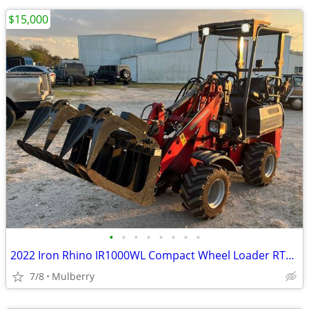
$15,000
•
•
•
•
•
•
•
•
2022 Iron Rhino IR1000WL Compact Wheel Loader RTR# 6013832-01
7/8
Mulberry