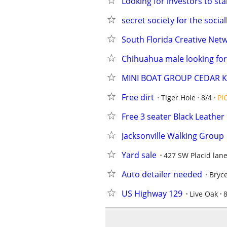
Looking for investors to st
secret society for the socia
South Florida Creative Net
Chihuahua male looking for
MINI BOAT GROUP CEDAR K
Free dirt
Tiger Hole
8/4
PI
Free 3 seater Black Leather
Jacksonville Walking Group
Yard sale
427 SW Placid lan
Auto detailer needed
Bryce
US Highway 129
Live Oak
8