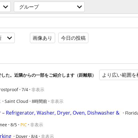
グループ
新
画像あり
今日の投稿
より広い範囲を
でした。近隣からの一部をご紹介します（距離順）
rostproof
7/4
非表示
k
Saint Cloud
8時間前
非表示
 – Refrigerator, Washer, Dryer, Oven, Dishwasher & 
Florid
mee
8/5
PIC
非表示
rking
Dover
8/4
非表示