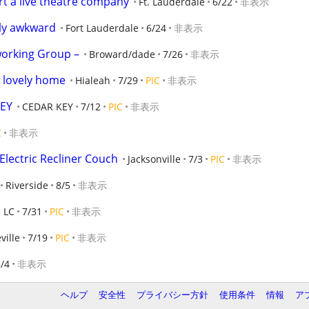
art a live theatre company
Ft. Lauderdale
6/22
非表示
lly awkward
Fort Lauderdale
6/24
非表示
working Group –
Broward/dade
7/26
非表示
 lovely home
Hialeah
7/29
PIC
非表示
EY
CEDAR KEY
7/12
PIC
非表示
C
非表示
 Electric Recliner Couch
Jacksonville
7/3
PIC
非表示
Riverside
8/5
非表示
e LC
7/31
PIC
非表示
ville
7/19
PIC
非表示
/4
非表示
ヘルプ
安全性
プライバシー方針
使用条件
情報
ア