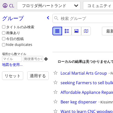
CL
フロリダ州ハートランド
コミュニティ
グループ
タイトルのみ検索
最
画像あり
今日の投稿
hide duplicates
場所から数マイル

ローカルの結果は見つかりません
地図を使用...
Local Martial Arts Group
F
リセット
適用する
seeking Farmers to sell bul
Affordable Appliance Repair
Beer keg dispenser
Kissim
Want to learn CNC woodwo