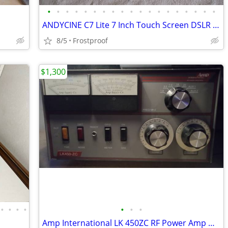
•
•
•
•
•
•
•
•
•
•
•
•
•
•
•
•
•
•
•
ANDYCINE C7 Lite 7 Inch Touch Screen DSLR Camera
8/5
Frostproof
$1,300
•
•
•
•
•
•
•
Amp International LK 450ZC RF Power Amp Ham Radio