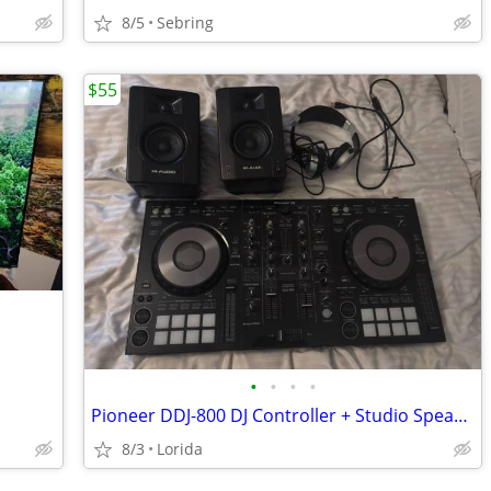
8/5
Sebring
$55
•
•
•
•
Pioneer DDJ-800 DJ Controller + Studio Speakers
8/3
Lorida