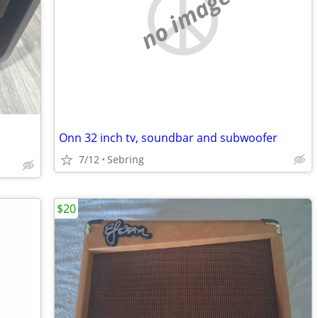
no image
Onn 32 inch tv, soundbar and subwoofer
7/12
Sebring
$20