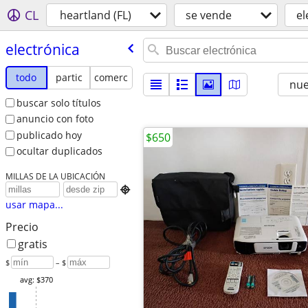
CL
heartland (FL)
se vende
el
electrónica
todo
partic
comerc
nu
buscar solo títulos
anuncio con foto
publicado hoy
$650
ocultar duplicados
MILLAS DE LA UBICACIÓN

usar mapa...
Precio
gratis
$
– $
avg: $370