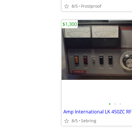
8/5
Frostproof
$1,300
•
•
•
8/5
Sebring