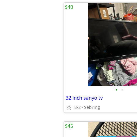
$40
•
•
32 inch sanyo tv
8/2
Sebring
$45