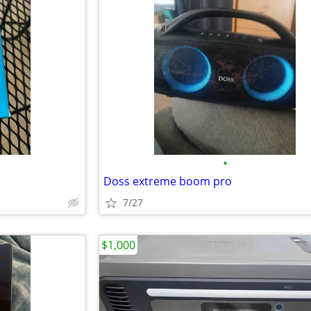
•
Doss extreme boom pro
7/27
$1,000