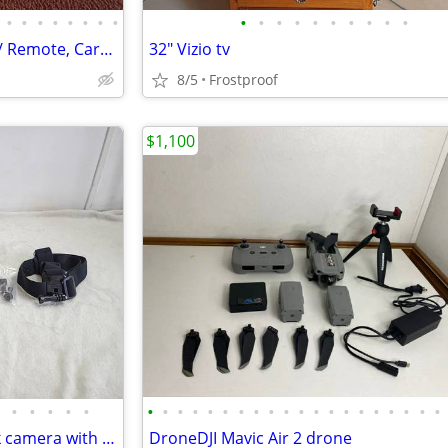
•
•
•
•
•
•
•
•
•
•
•
•
•
•
•
•
•
•
Epson EX5260 LCD Projector w/ Remote, Carry Case & Accessories Tested
32" Vizio tv
8/5
Frostproof
$1,100
•
•
•
•
•
•
•
•
•
•
•
•
•
•
•
•
•
•
•
•
•
•
•
•
•
Go pro 360 camera and 8 black camera with accessories
DroneDJI Mavic Air 2 drone