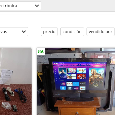
ectrónica
evos
precio
condición
vendido por
$50