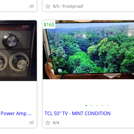
8/5
Frostproof
$165
•
•
•
•
•
Amp International LK 450ZC RF Power Amp Ham Radio
TCL 50" TV - MINT CONDITION
8/4