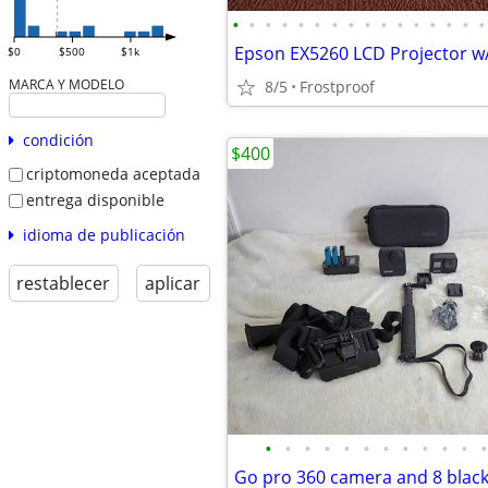
•
•
•
•
•
•
•
•
•
•
•
•
•
•
•
•
$0
$500
$1k
MARCA Y MODELO
8/5
Frostproof
condición
$400
criptomoneda aceptada
entrega disponible
idioma de publicación
restablecer
aplicar
•
•
•
•
•
•
•
•
•
•
•
•