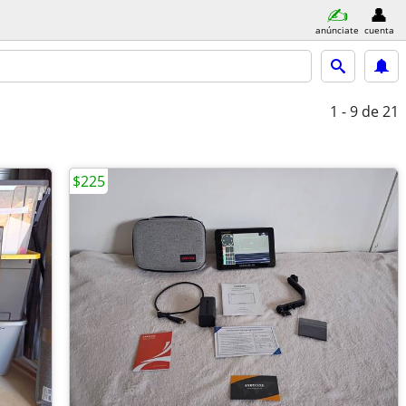
anúnciate
cuenta
1 - 9
de 21
$225