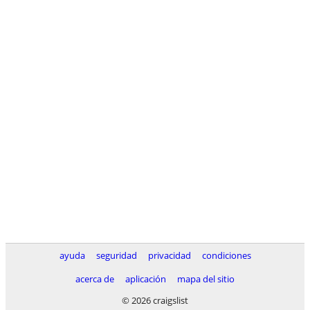
ayuda
seguridad
privacidad
condiciones
acerca de
aplicación
mapa del sitio
© 2026 craigslist