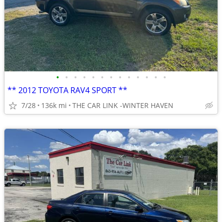
•
•
•
•
•
•
•
•
•
•
•
•
•
** 2012 TOYOTA RAV4 SPORT **
7/28
136k mi
THE CAR LINK -WINTER HAVEN