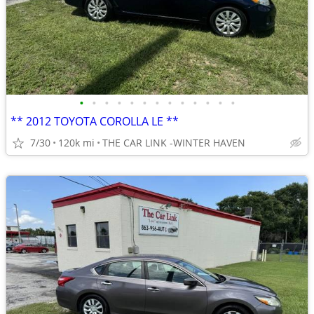
•
•
•
•
•
•
•
•
•
•
•
•
•
** 2012 TOYOTA COROLLA LE **
7/30
120k mi
THE CAR LINK -WINTER HAVEN