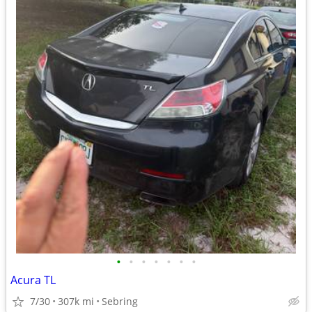
•
•
•
•
•
•
•
Acura TL
7/30
307k mi
Sebring