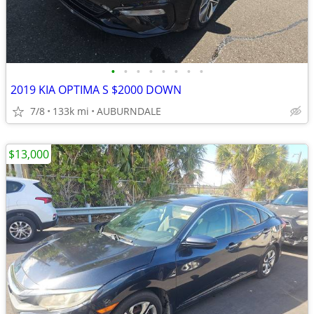
•
•
•
•
•
•
•
•
2019 KIA OPTIMA S $2000 DOWN
7/8
133k mi
AUBURNDALE
$13,000