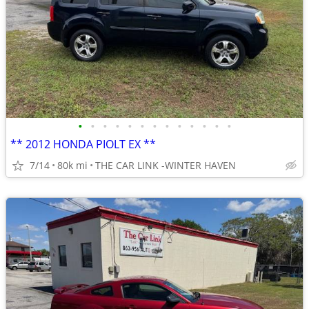
•
•
•
•
•
•
•
•
•
•
•
•
•
** 2012 HONDA PIOLT EX **
7/14
80k mi
THE CAR LINK -WINTER HAVEN