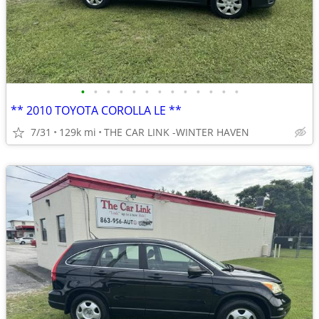
•
•
•
•
•
•
•
•
•
•
•
•
•
** 2010 TOYOTA COROLLA LE **
7/31
129k mi
THE CAR LINK -WINTER HAVEN