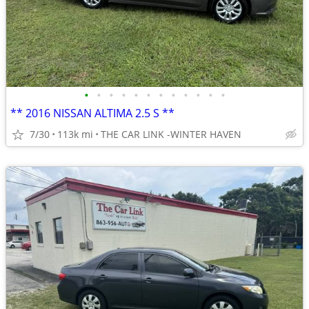
•
•
•
•
•
•
•
•
•
•
•
•
** 2016 NISSAN ALTIMA 2.5 S **
7/30
113k mi
THE CAR LINK -WINTER HAVEN