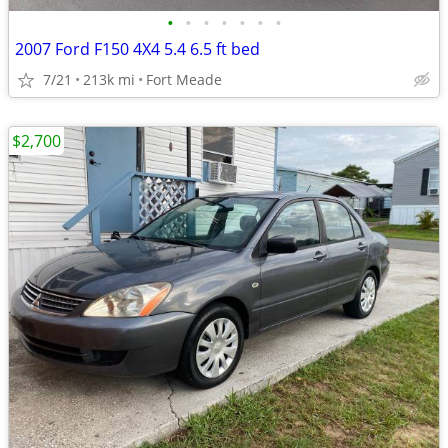
•
•
•
•
•
•
•
2007 Ford F150 4X4 5.4 6.5 ft bed
7/21
213k mi
Fort Meade
$2,700