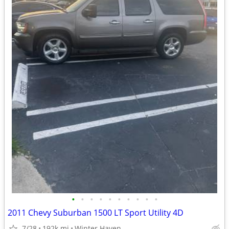
•
•
•
•
•
•
•
•
•
•
2011 Chevy Suburban 1500 LT Sport Utility 4D
7/28
192k mi
Winter Haven