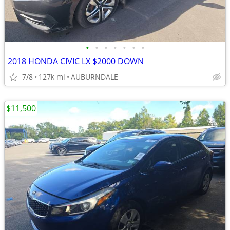
•
•
•
•
•
•
•
2018 HONDA CIVIC LX $2000 DOWN
7/8
127k mi
AUBURNDALE
$11,500