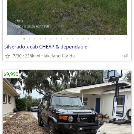
•
•
•
•
•
•
•
•
•
•
•
•
•
•
•
•
•
silverado x cab CHEAP & dependable
7/30
238k mi
lakeland florida
$9,990