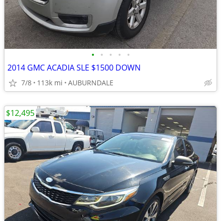
•
•
•
•
•
2014 GMC ACADIA SLE $1500 DOWN
7/8
113k mi
AUBURNDALE
$12,495