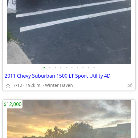
•
•
•
•
•
•
•
•
•
•
2011 Chevy Suburban 1500 LT Sport Utility 4D
7/12
192k mi
Winter Haven
$12,000