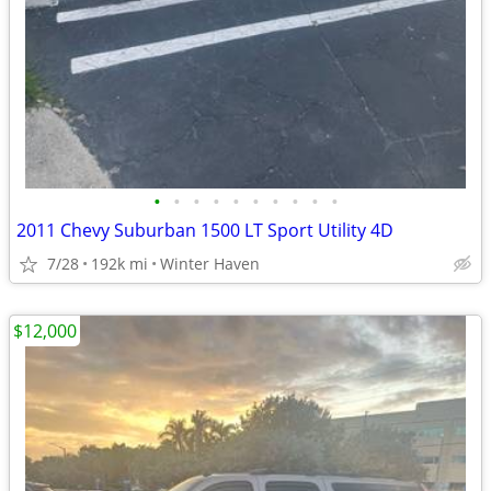
•
•
•
•
•
•
•
•
•
•
2011 Chevy Suburban 1500 LT Sport Utility 4D
7/28
192k mi
Winter Haven
$12,000