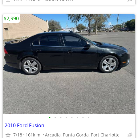
$2,990
•
•
•
•
•
•
•
•
2010 Ford Fusion
7/18
161k mi
Arcadia, Punta Gorda, Port Charlotte