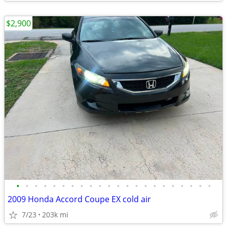
$2,900
•
•
•
•
•
•
•
•
•
•
•
•
•
•
•
•
•
•
•
•
•
•
2009 Honda Accord Coupe EX cold air
7/23
203k mi