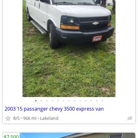
•
•
•
•
•
•
•
•
•
•
•
•
•
2003 15 passanger chevy 3500 express van
8/5
96k mi
Lakeland
$7,500