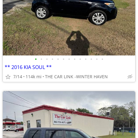
•
•
•
•
•
•
•
•
•
•
•
•
•
** 2016 KIA SOUL **
7/14
114k mi
THE CAR LINK -WINTER HAVEN