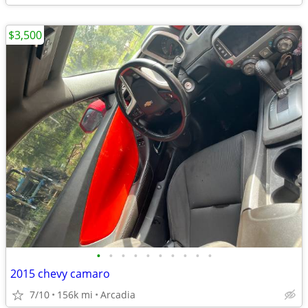
$3,500
•
•
•
•
•
•
•
•
•
•
2015 chevy camaro
7/10
156k mi
Arcadia