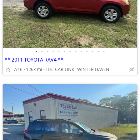
•
•
•
•
•
•
•
•
•
•
•
•
•
** 2011 TOYOTA RAV4 **
7/16
126k mi
THE CAR LINK -WINTER HAVEN