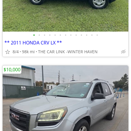
•
•
•
•
•
•
•
•
•
•
•
•
•
** 2011 HONDA CRV LX **
8/4
98k mi
THE CAR LINK -WINTER HAVEN
$10,000