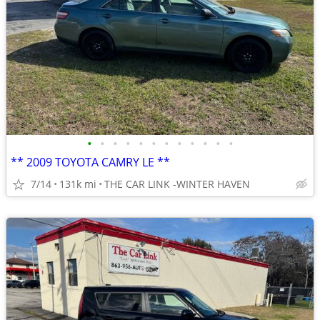
•
•
•
•
•
•
•
•
•
•
•
•
** 2009 TOYOTA CAMRY LE **
7/14
131k mi
THE CAR LINK -WINTER HAVEN