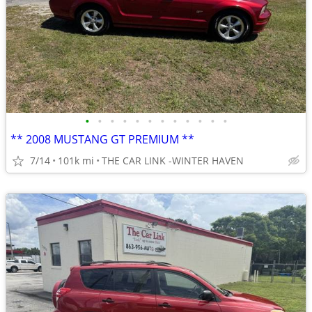
•
•
•
•
•
•
•
•
•
•
•
•
** 2008 MUSTANG GT PREMIUM **
7/14
101k mi
THE CAR LINK -WINTER HAVEN