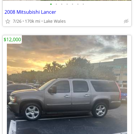
•
•
•
•
•
•
•
2008 Mitsubishi Lancer
7/26
170k mi
Lake Wales
$12,000