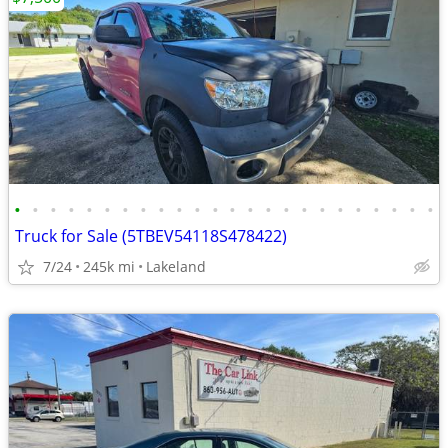
•
•
•
•
•
•
•
•
•
•
•
•
•
•
•
•
•
•
•
•
•
•
•
•
Truck for Sale (5TBEV54118S478422)
7/24
245k mi
Lakeland