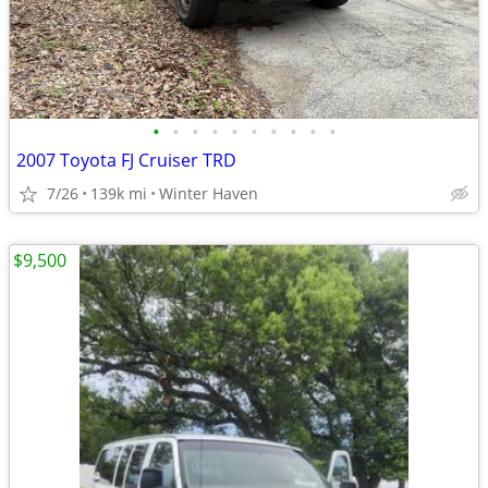
•
•
•
•
•
•
•
•
•
•
2007 Toyota FJ Cruiser TRD
7/26
139k mi
Winter Haven
$9,500