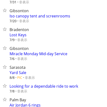
非表示
7/31
Gibsonton
Iso canopy tent and screenrooms
非表示
7/20
Bradenton
Lost Keys
非表示
7/9
Gibsonton
Miracle Monday Mid-day Service
非表示
7/6
Sarasota
Yard Sale
非表示
8/8
PIC
Looking for a dependable ride to work
非表示
7/8
Palm Bay
Air Jordan 6 rings