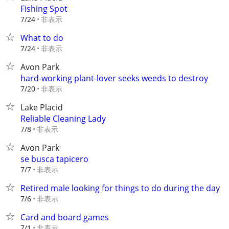
Fishing Spot
非表示
7/24
What to do
非表示
7/24
Avon Park
hard-working plant-lover seeks weeds to destroy
非表示
7/20
Lake Placid
Reliable Cleaning Lady
非表示
7/8
Avon Park
se busca tapicero
非表示
7/7
Retired male looking for things to do during the day
非表示
7/6
Card and board games
非表示
7/1