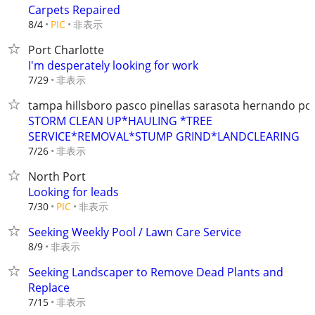
Carpets Repaired
非表示
8/4
PIC
Port Charlotte
I'm desperately looking for work
非表示
7/29
tampa hillsboro pasco pinellas sarasota hernando po
STORM CLEAN UP*HAULING *TREE
SERVICE*REMOVAL*STUMP GRIND*LANDCLEARING
非表示
7/26
North Port
Looking for leads
非表示
7/30
PIC
Seeking Weekly Pool / Lawn Care Service
非表示
8/9
Seeking Landscaper to Remove Dead Plants and
Replace
非表示
7/15