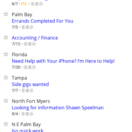
非表示
8/7
PIC
Palm Bay
Errands Completed For You
非表示
7/5
Accounting / Finance
非表示
7/15
Florida
Need Help with Your iPhone? I’m Here to Help!
非表示
7/30
Tampa
Side gigs wanted
非表示
7/7
North Fort Myers
Looking for information Shawn Speelman
非表示
8/4
N E Palm Bay
Iso quick work