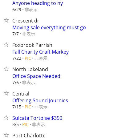
Anyone heading to ny
非表示
6/29
Crescent dr
Moving sale everything must go
非表示
7/7
Foxbrook Parrish
Fall Charity Craft Markey
非表示
7/22
PIC
North Lakeland
Office Space Needed
非表示
7/6
Central
Offering Sound Journies
非表示
7/15
PIC
Sulcata Tortoise $350
非表示
8/5
PIC
Port Charlotte