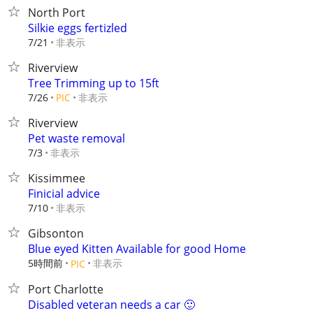
North Port
Silkie eggs fertizled
非表示
7/21
Riverview
Tree Trimming up to 15ft
非表示
7/26
PIC
Riverview
Pet waste removal
非表示
7/3
Kissimmee
Finicial advice
非表示
7/10
Gibsonton
Blue eyed Kitten Available for good Home
5時間前
非表示
PIC
Port Charlotte
Disabled veteran needs a car 🙂