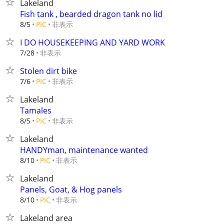
Lakeland
Fish tank , bearded dragon tank no lid
非表示
8/5
PIC
I DO HOUSEKEEPING AND YARD WORK
非表示
7/28
Stolen dirt bike
非表示
7/6
PIC
Lakeland
Tamales
非表示
8/5
PIC
Lakeland
HANDYman, maintenance wanted
非表示
8/10
PIC
Lakeland
Panels, Goat, & Hog panels
非表示
8/10
PIC
Lakeland area