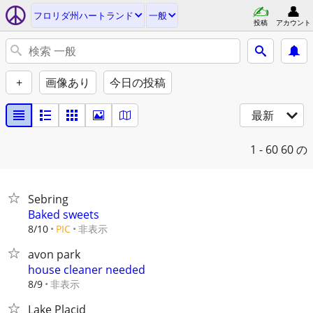
フロリダ州ハートランド
一般
投稿
アカウント
+
画像あり
今日の投稿
最新
1 - 60
60 の
Sebring
Baked sweets
非表示
8/10
PIC
avon park
house cleaner needed
非表示
8/9
Lake Placid