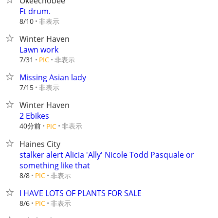
Okeechobee
Ft drum.
非表示
8/10
Winter Haven
Lawn work
非表示
7/31
PIC
Missing Asian lady
非表示
7/15
Winter Haven
2 Ebikes
40分前
非表示
PIC
Haines City
stalker alert Alicia 'Ally' Nicole Todd Pasquale or
something like that
非表示
8/8
PIC
I HAVE LOTS OF PLANTS FOR SALE
非表示
8/6
PIC