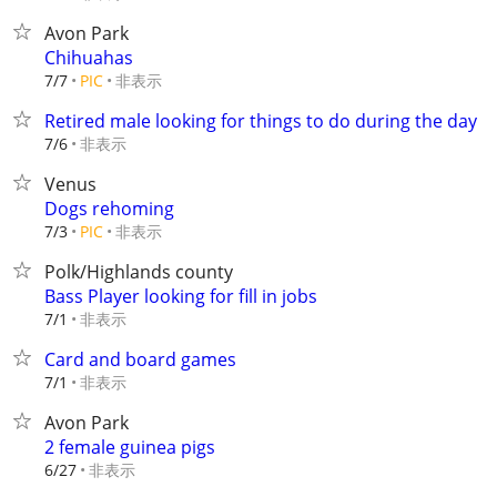
Avon Park
Chihuahas
非表示
7/7
PIC
Retired male looking for things to do during the day
非表示
7/6
Venus
Dogs rehoming
非表示
7/3
PIC
Polk/Highlands county
Bass Player looking for fill in jobs
非表示
7/1
Card and board games
非表示
7/1
Avon Park
2 female guinea pigs
非表示
6/27