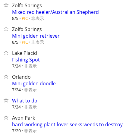
Zolfo Springs
Mixed red heeler/Australian Shepherd
非表示
8/5
PIC
Zolfo Springs
Mini golden retriever
非表示
8/5
PIC
Lake Placid
Fishing Spot
非表示
7/24
Orlando
Mini golden doodle
非表示
7/24
What to do
非表示
7/24
Avon Park
hard-working plant-lover seeks weeds to destroy
非表示
7/20