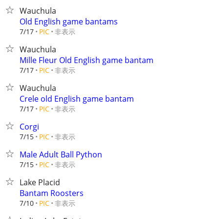
Wauchula
Old English game bantams
非表示
7/17
PIC
Wauchula
Mille Fleur Old English game bantam
非表示
7/17
PIC
Wauchula
Crele old English game bantam
非表示
7/17
PIC
Corgi
非表示
7/15
PIC
Male Adult Ball Python
非表示
7/15
PIC
Lake Placid
Bantam Roosters
非表示
7/10
PIC