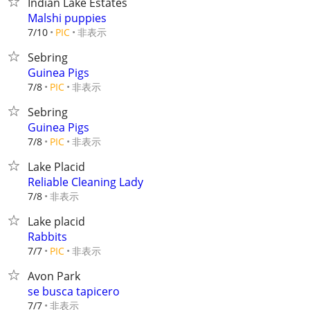
Indian Lake Estates
Malshi puppies
非表示
7/10
PIC
Sebring
Guinea Pigs
非表示
7/8
PIC
Sebring
Guinea Pigs
非表示
7/8
PIC
Lake Placid
Reliable Cleaning Lady
非表示
7/8
Lake placid
Rabbits
非表示
7/7
PIC
Avon Park
se busca tapicero
非表示
7/7