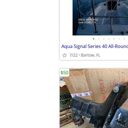
•
•
•
•
•
•
•
7/22
Bartow, FL
$50