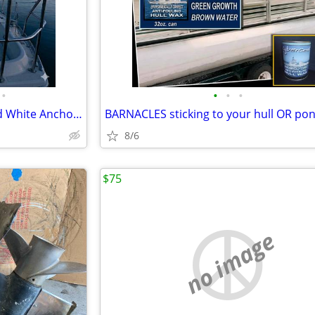
•
•
•
•
Aqua Signal Series 40 All-Round White Anchor Navigation Light 12V 10W
8/6
$75
no image