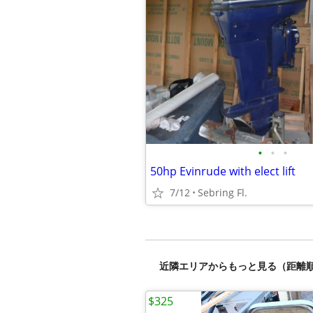
•
•
•
50hp Evinrude with elect lift
7/12
Sebring Fl.
近隣エリアからもっと見る（距離
$325