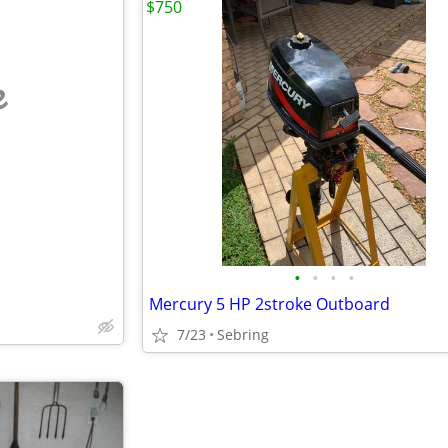
$750
e
•
•
•
•
Mercury 5 HP 2stroke Outboard
7/23
Sebring