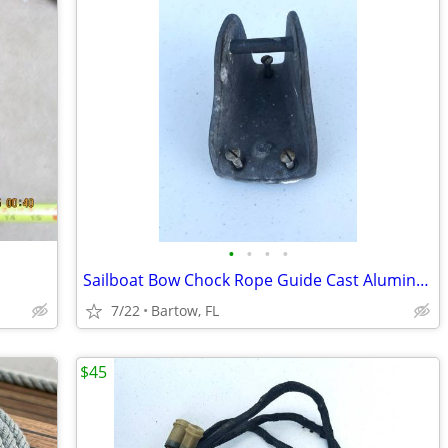
•
•
•
•
Sailboat Bow Chock Rope Guide Cast Aluminum Marine Deck Hardware
7/22
Bartow, FL
$45