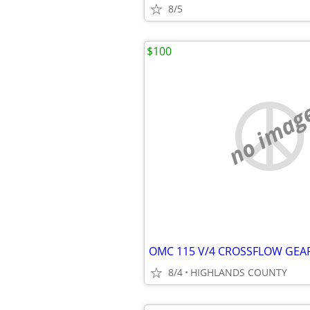
8/5
$100
no imag
OMC 115 V/4 CROSSFLOW GEA
8/4
HIGHLANDS COUNTY