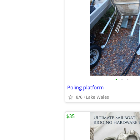
•
•
•
Poling platform
8/6
Lake Wales
$35