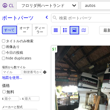
CL
フロリダ州ハートランド
autos
ボートパーツ
オーナ
ディー
すべて
最
ー
ラー
タイトルのみ検索
画像あり
$1
今日の投稿
hide duplicates
場所から数マイル

地図を使用...
価格
無料
$
– $
メーカーと型式