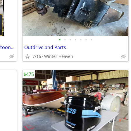
•
•
•
•
•
•
•
BARNACLES sticking to your hull OR pontoon staining ?
Outdrive and Parts
7/16
Winter Heaven
$475