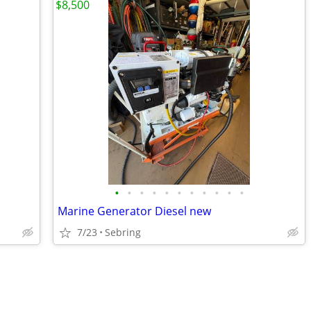
$8,500
•
•
•
•
•
•
•
•
•
•
•
Marine Generator Diesel new
7/23
Sebring