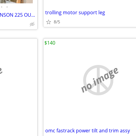
•
•
trolling motor support leg
WHAT PART DO YOU NEED JOHNSON 225 OUTBOARDS
8/5
$140
e
no image
omc fastrack power tilt and trim assy