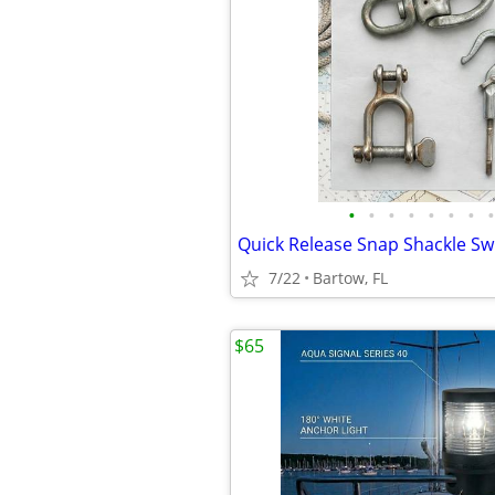
•
•
•
•
•
•
•
•
7/22
Bartow, FL
$65