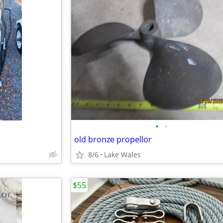
•
•
old bronze propellor
8/6
Lake Wales
$55