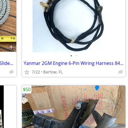
•
•
Rare Sail Hanks for Sailboat Sail/Jib Car/Slides/Slugs Stainless Steel
Yanmar 2GM Engine 6-Pin Wiring Harness 84-816626A20 Boat Engine Contro
7/22
Bartow, FL
$50