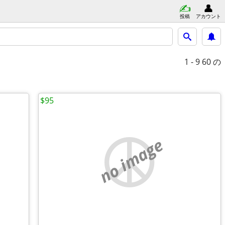
投稿
アカウント
1 - 9
60 の
$95
no image