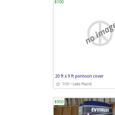
$100
no imag
20 ft x 9 ft pontoon cover
7/31
Lake Placid
$950