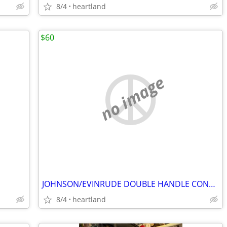
8/4
heartland
$60
no image
JOHNSON/EVINRUDE DOUBLE HANDLE CONTROL BOX
8/4
heartland