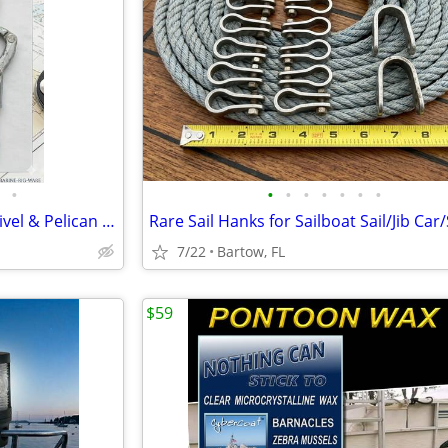
•
•
•
•
•
•
•
•
Quick Release Snap Shackle Swivel & Pelican Hook Lifeline Sailboat Rig
7/22
Bartow, FL
$59