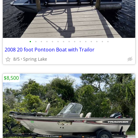
•
•
•
•
•
•
•
•
•
•
•
•
•
•
•
2008 20 foot Pontoon Boat with Trailor
8/5
Spring Lake
$8,500