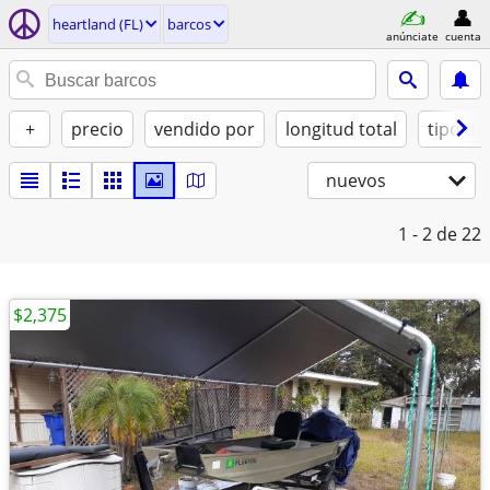
heartland (FL)
barcos
anúnciate
cuenta
+
precio
vendido por
longitud total
tipo de
nuevos
1 - 2
de 22
$2,375