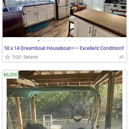
•
•
•
•
•
•
•
•
•
•
•
50 x 14 Dreamboat Houseboat<~~ Excellent Condition!!
7/22
Deland
$6,000