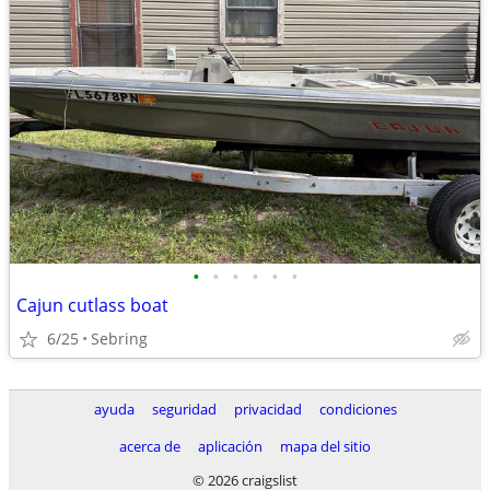
•
•
•
•
•
•
Cajun cutlass boat
6/25
Sebring
ayuda
seguridad
privacidad
condiciones
acerca de
aplicación
mapa del sitio
© 2026 craigslist