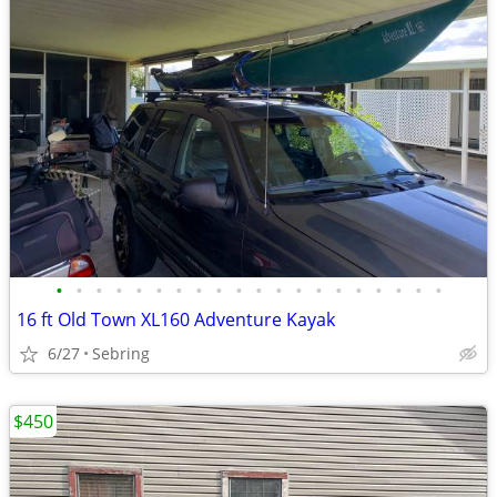
•
•
•
•
•
•
•
•
•
•
•
•
•
•
•
•
•
•
•
•
16 ft Old Town XL160 Adventure Kayak
6/27
Sebring
$450