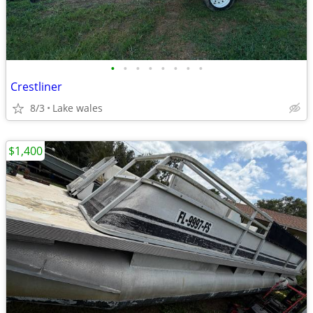
•
•
•
•
•
•
•
•
Crestliner
8/3
Lake wales
$1,400