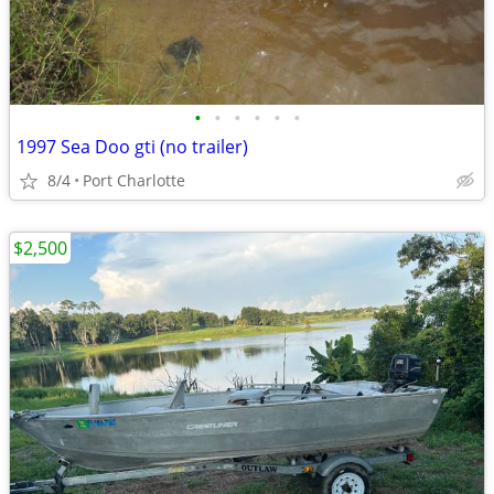
•
•
•
•
•
•
1997 Sea Doo gti (no trailer)
8/4
Port Charlotte
$2,500