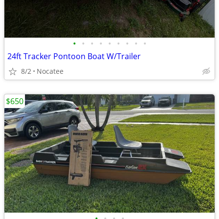
•
•
•
•
•
•
•
•
•
24ft Tracker Pontoon Boat W/Trailer
8/2
Nocatee
$650
•
•
•
•