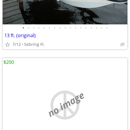
•
•
•
•
•
•
•
•
•
•
•
•
•
•
•
•
•
13 ft. (original)
7/12
Sebring Fl.
$200
no image