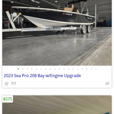
•
•
•
•
•
•
•
•
•
•
•
•
•
•
•
•
•
•
2023 Sea Pro 208 Bay w/Engine Upgrade
7/1
$575