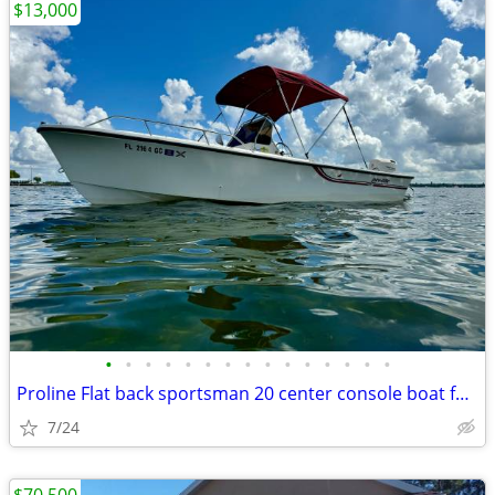
$13,000
•
•
•
•
•
•
•
•
•
•
•
•
•
•
•
Proline Flat back sportsman 20 center console boat for sale
7/24