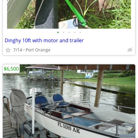
•
•
•
•
•
Dinghy 10ft with motor and trailer
7/14
Port Orange
$6,500