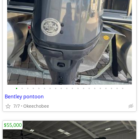
•
•
•
•
•
•
•
•
•
•
•
•
•
•
•
•
•
•
•
•
Bentley pontoon
7/7
Okeechobee
$55,000