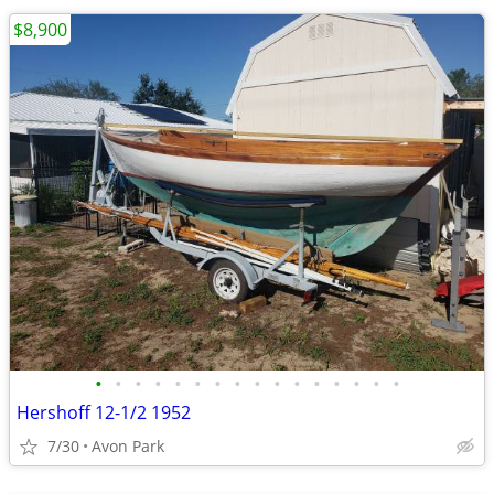
$8,900
•
•
•
•
•
•
•
•
•
•
•
•
•
•
•
•
Hershoff 12-1/2 1952
7/30
Avon Park