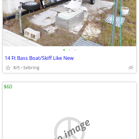
•
•
•
14 Ft Bass Boat/Skiff Like New
8/5
Sebring
$60
no image