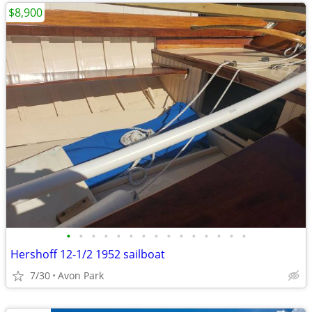
$8,900
•
•
•
•
•
•
•
•
•
•
•
•
•
•
•
Hershoff 12-1/2 1952 sailboat
7/30
Avon Park