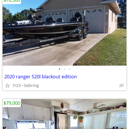
$70,500
•
•
•
2020 ranger 520l blackout edition
7/23
Sebring
$79,000