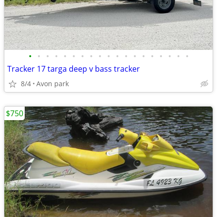
•
•
•
•
•
•
•
•
•
•
•
•
•
•
•
•
•
•
•
Tracker 17 targa deep v bass tracker
8/4
Avon park
$750