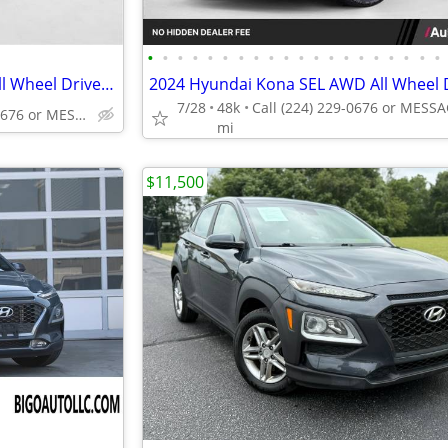
•
•
•
•
•
•
•
•
•
•
•
•
•
•
•
•
•
•
•
•
2023 Hyundai Kona SEL AWD All Wheel Drive SUV AUTONATION
7/28
48k
Call (224) 229-0676 or MESSAGE/CHAT to confirm availability
mi
$11,500