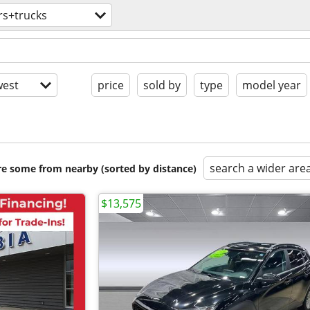
rs+trucks
est
price
sold by
type
model year
search a wider are
are some from nearby (sorted by distance)
$13,575