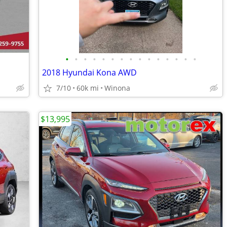
•
•
•
•
•
•
•
•
•
•
•
•
•
•
•
2018 Hyundai Kona AWD
7/10
60k mi
Winona
$13,995