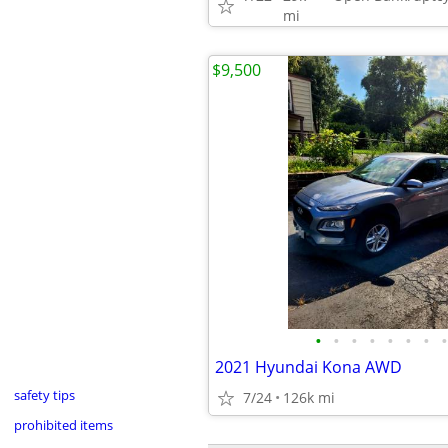
mi
$9,500
•
•
•
•
•
•
•
•
2021 Hyundai Kona AWD
safety tips
7/24
126k mi
prohibited items