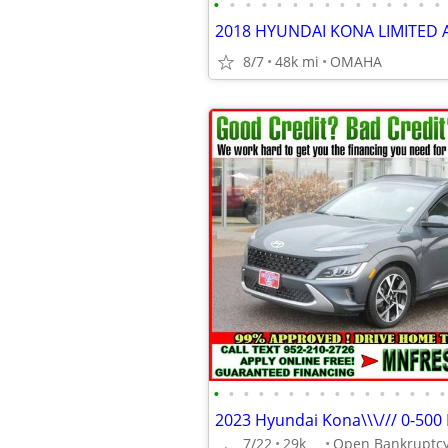
•
•
•
•
•
•
•
•
•
•
•
•
•
•
•
8/7
48k mi
OMAHA
•
•
•
•
•
•
•
•
•
•
•
•
•
•
•
•
7/22
29k