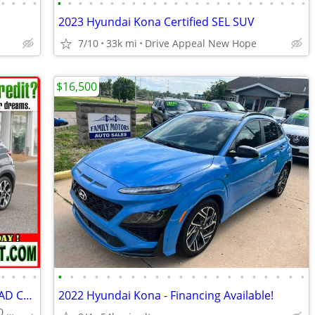
•
•
•
•
•
•
•
•
•
•
•
•
•
•
•
•
•
•
•
•
•
•
•
•
•
•
•
•
2023 Hyundai Kona Certified SEL SUV
7/10
33k mi
Drive Appeal New Hope
$16,500
•
•
•
•
•
•
•
•
•
•
•
•
•
•
•
•
•
•
•
•
•
•
•
•
•
2023 Hyundai Kona\\\/// 0-500 DOWN BAD CREDIT APPROVED \\\///
2022 Hyundai Kona - Financing Available!
Open Bankruptcy OK! 0-500 down