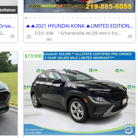
•
•
•
•
•
•
•
•
•
•
•
•
•
•
•
•
•
•
•
•
•
•
•
•
•
•
•
•
2024 Hyundai Kona SEL AWD All Wheel Drive SUV AUTONATION
🔥🔥2021 HYUNDAI KONA 🔥LIMITED EDITION!🔥🔥ONLY 69K MILES!🔥
Call (224) 229-0676 or MESSAGE/CHAT to confirm availability
7/23
69k
Schererville IN (35 min's from CHICAGO)
mi
$19,990