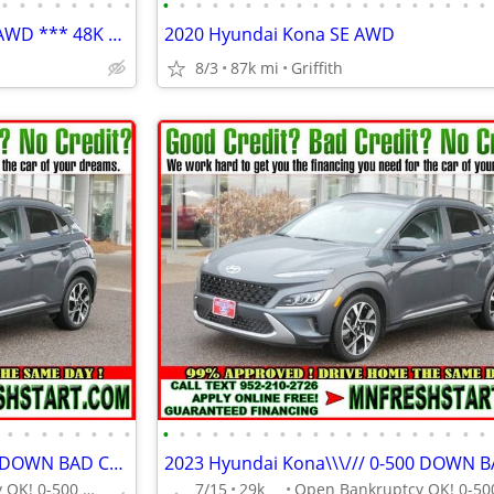
•
•
•
•
•
•
•
•
•
•
•
•
•
•
•
•
•
•
•
•
•
•
•
•
•
•
•
•
2018 HYUNDAI KONA LIMITED AWD *** 48K MILES***
2020 Hyundai Kona SE AWD
8/3
87k mi
Griffith
•
•
•
•
•
•
•
•
•
•
•
•
•
•
•
•
•
•
•
•
•
•
•
•
•
•
•
•
2023 Hyundai Kona\\\/// 0-500 DOWN BAD CREDIT APPROVED \\\///
Open Bankruptcy OK! 0-500 down
7/15
29k