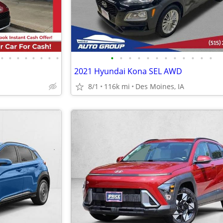
•
•
•
•
•
•
•
•
•
•
•
•
•
•
•
•
•
•
•
•
2021 Hyundai Kona SEL AWD
8/1
116k mi
Des Moines, IA