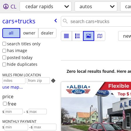
CL
cedar rapids
autos
ca
cars+trucks
all
owner
dealer
new
search titles only
has image
posted today
hide duplicates
Zero local results found. Here 
MILES FROM LOCATION

use map...
price
free
$
– $
MONTHLY PAYMENT
-
$
$