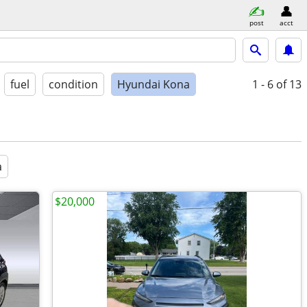
post
acct
fuel
condition
Hyundai Kona
1 - 6
of 13
a
$20,000