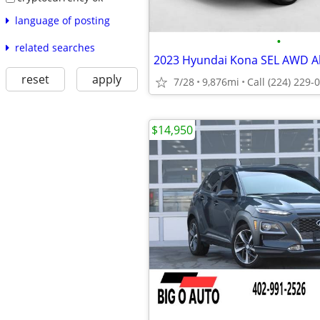
language of posting
•
related searches
reset
apply
7/28
9,876mi
$14,950