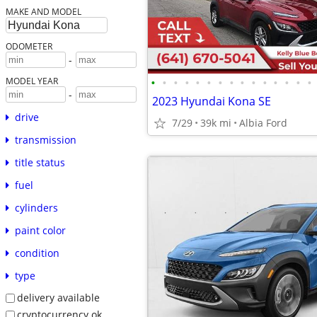
MAKE AND MODEL
ODOMETER
-
•
•
•
•
•
•
•
•
•
•
•
•
•
•
•
MODEL YEAR
-
2023 Hyundai Kona SE
drive
7/29
39k mi
Albia Ford
transmission
title status
fuel
cylinders
paint color
condition
type
delivery available
cryptocurrency ok