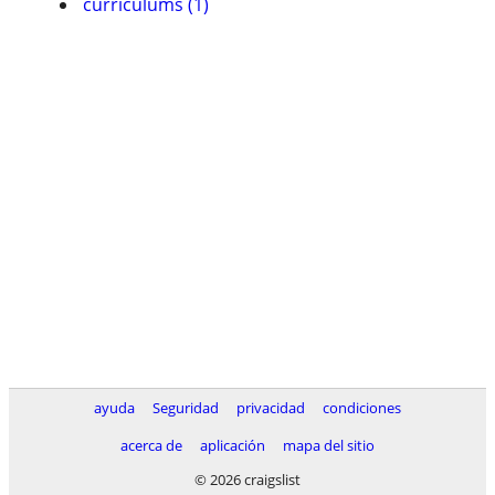
currí­culums (1)
ayuda
Seguridad
privacidad
condiciones
acerca de
aplicación
mapa del sitio
© 2026 craigslist