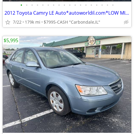
•
•
•
•
•
•
•
•
•
•
•
•
•
•
•
•
•
•
2012 Toyota Camry LE Auto*autoworldil.com*LOW MILEAGE&GOOD GAS MILEAGE
7/22
179k mi
$7995-CASH "Carbondale,IL"
$5,995