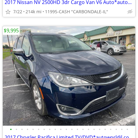
2017 Nissan NV 2500HD 3dr Cargo Van V6 Auto*autoworldil.com* GREAT VAN
7/22
214k mi
11995-CASH "CARBONDALE-IL"
$9,995
•
•
•
•
•
•
•
•
•
•
•
•
•
•
•
•
•
•
•
•
•
•
2017 Chrysler Pacifica Limited TV/DVD*autoworldil.com* NICE FAMILY VAN