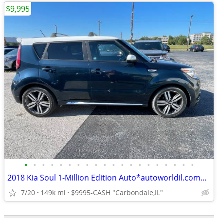
$9,995
•
•
•
•
•
•
•
•
•
•
•
•
•
•
•
•
•
•
•
•
2018 Kia Soul 1-Million Edition Auto*autoworldil.com* "MUST SEE THIS"
7/20
149k mi
$9995-CASH "Carbondale,IL"