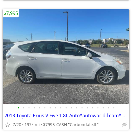
$7,995
•
•
•
•
•
•
•
•
•
•
•
•
•
•
•
•
•
•
•
2013 Toyota Prius V Five 1.8L Auto*autoworldil.com*GAS/ELECTRIC HYBRID
7/20
197k mi
$7995-CASH "Carbondale,IL"