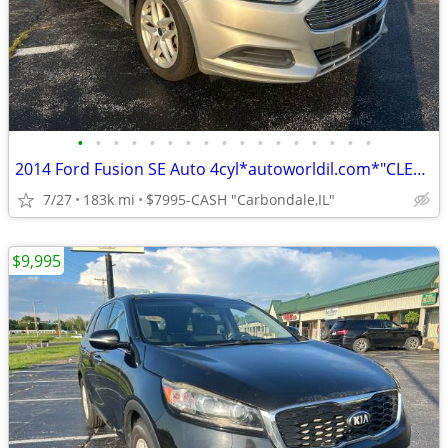
•
•
•
•
•
•
•
•
•
•
•
•
•
•
•
•
•
2014 Ford Fusion SE Auto 4cyl*autoworldil.com*"CLEAN TWO OWNERS SEDAN"
7/27
183k mi
$7995-CASH "Carbondale,IL"
$9,995