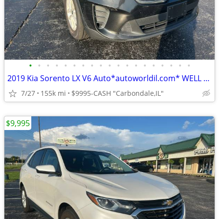
•
•
•
•
•
•
•
•
•
•
•
•
•
•
•
•
•
•
•
2019 Kia Sorento LX V6 Auto*autoworldil.com* WELL MAINTAINED/LOW MILES
7/27
155k mi
$9995-CASH "Carbondale,IL"
$9,995