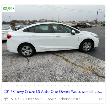
$8,995
•
•
•
•
•
•
•
•
•
•
•
•
•
•
•
•
•
•
2017 Chevy Cruze LS Auto One Owner*autoworldil.com* "WELL MAINTAINED"
7/20
165k mi
$8995-CASH "Carbondale,IL"