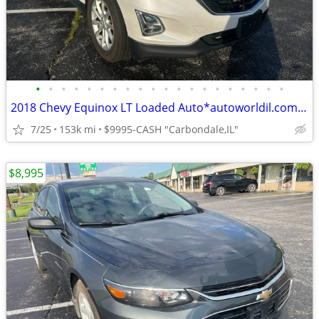
•
•
•
•
•
•
•
•
•
•
•
•
•
•
•
•
•
•
•
•
2018 Chevy Equinox LT Loaded Auto*autoworldil.com*"COMPACT FAMILY SUV"
7/25
153k mi
$9995-CASH "Carbondale,IL"
$8,995