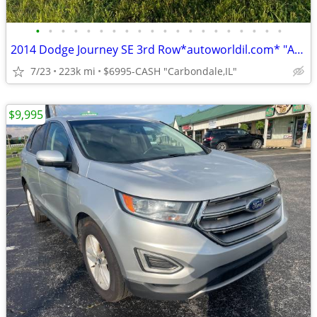
•
•
•
•
•
•
•
•
•
•
•
•
•
•
•
•
•
•
•
•
2014 Dodge Journey SE 3rd Row*autoworldil.com* "AFFORDABLE FAMILY SUV"
7/23
223k mi
$6995-CASH "Carbondale,IL"
$9,995