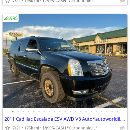
7/21
198k mi
$7995-CASH "Carbondale,IL"
$8,995
•
•
•
•
•
•
•
•
•
•
•
•
•
•
•
•
•
•
•
•
•
2011 Cadillac Escalade ESV AWD V8 Auto*autoworldil.com*LOADED/3rd ROW
7/21
175k mi
$8995-CASH "Carbondale,IL"