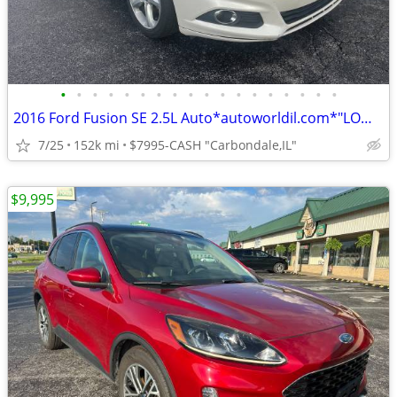
•
•
•
•
•
•
•
•
•
•
•
•
•
•
•
•
•
•
2016 Ford Fusion SE 2.5L Auto*autoworldil.com*"LOW MILEAGE NICE SEDAN"
7/25
152k mi
$7995-CASH "Carbondale,IL"
$9,995