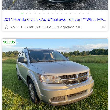
•
•
•
•
•
•
•
•
•
•
•
•
•
•
•
•
2014 Honda Civic LX Auto*autoworldil.com*"WELL MAINTAINED/LOW MILEAGE"
7/23
163k mi
$9995-CASH "Carbondale,IL"
$6,995