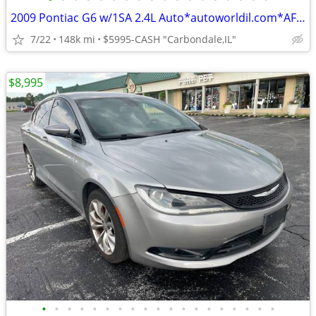
2009 Pontiac G6 w/1SA 2.4L Auto*autoworldil.com*AFFORDABLE/LOW MILEAGE
7/22
148k mi
$5995-CASH "Carbondale,IL"
$8,995
•
•
•
•
•
•
•
•
•
•
•
•
•
•
•
•
•
•
•