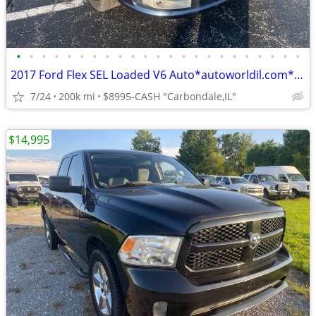
•
•
•
•
•
•
•
•
•
•
•
•
•
•
•
•
•
•
•
•
•
•
•
2017 Ford Flex SEL Loaded V6 Auto*autoworldil.com*"NICE FAMILY VEHICL"
7/24
200k mi
$8995-CASH "Carbondale,IL"
$14,995