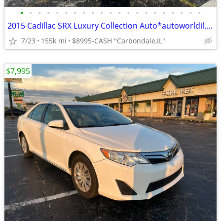
•
•
•
•
•
•
•
•
•
•
•
•
•
•
•
•
•
•
•
•
•
2015 Cadillac SRX Luxury Collection Auto*autoworldil.com*"DRIVE/STYLE"
7/23
155k mi
$8995-CASH "Carbondale,IL"
$7,995