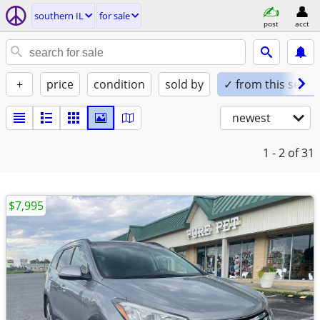
southern IL
for sale
post
acct
+
price
condition
sold by
✓ from this seller
newest
1 - 2
of 31
$7,995