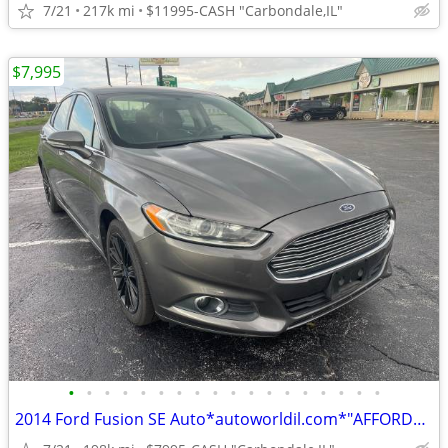
7/21
217k mi
$11995-CASH "Carbondale,IL"
$7,995
•
•
•
•
•
•
•
•
•
•
•
•
•
•
•
•
•
•
2014 Ford Fusion SE Auto*autoworldil.com*"AFFORDABLE/GOOD GAS MILEAGE"