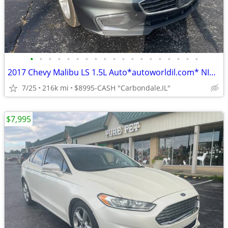
•
•
•
•
•
•
•
•
•
•
•
•
•
•
•
•
•
•
•
2017 Chevy Malibu LS 1.5L Auto*autoworldil.com* NICE LOOKING MALIBU LS
7/25
216k mi
$8995-CASH "Carbondale,IL"
$7,995