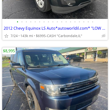
•
•
•
•
•
•
•
•
•
•
•
•
•
•
•
•
•
•
2012 Chevy Equinox LS Auto*autoworldil.com* "LOW MILEAGE MID SIZE SUV"
7/24
143k mi
$6995-CASH "Carbondale,IL"
$8,995