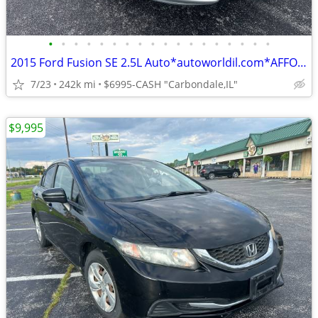
•
•
•
•
•
•
•
•
•
•
•
•
•
•
•
•
•
•
2015 Ford Fusion SE 2.5L Auto*autoworldil.com*AFFORDABLE & MAINTAINED
7/23
242k mi
$6995-CASH "Carbondale,IL"
$9,995