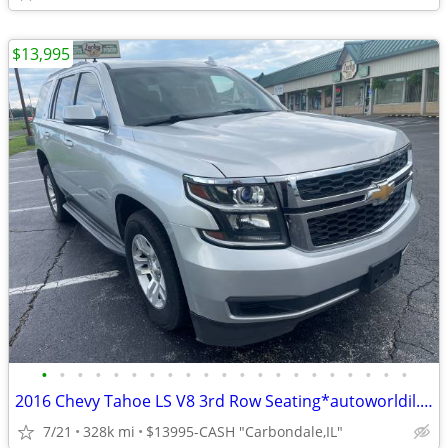
$13,995
•
•
•
•
•
•
•
•
•
•
•
•
•
•
•
•
•
•
•
•
•
2016 Chevy Tahoe LS V8 3rd Row Seating*autoworldil.com *MUST SEE THIS*
7/21
328k mi
$13995-CASH "Carbondale,IL"