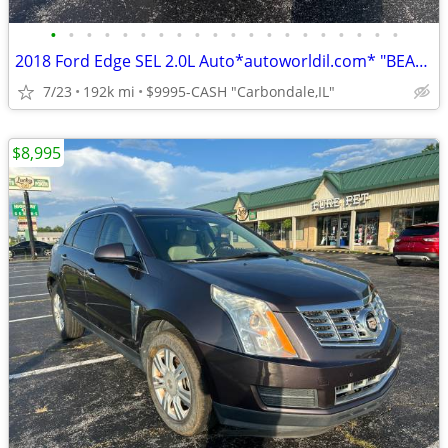
•
•
•
•
•
•
•
•
•
•
•
•
•
•
•
•
•
•
•
•
2018 Ford Edge SEL 2.0L Auto*autoworldil.com* "BEAUTIFUL MID SIZE SUV"
7/23
192k mi
$9995-CASH "Carbondale,IL"
$8,995