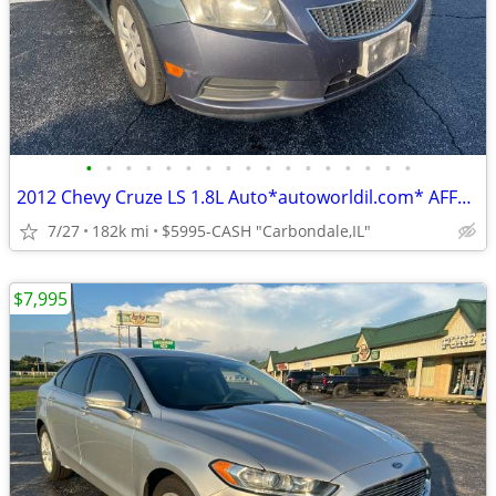
•
•
•
•
•
•
•
•
•
•
•
•
•
•
•
•
•
2012 Chevy Cruze LS 1.8L Auto*autoworldil.com* AFFORDABLE/ALL OPTIONS
7/27
182k mi
$5995-CASH "Carbondale,IL"
$7,995