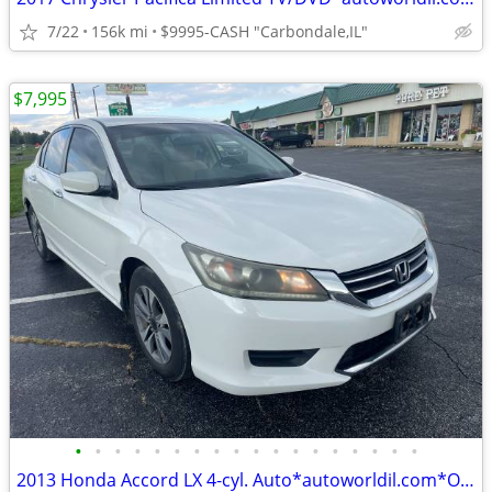
7/22
156k mi
$9995-CASH "Carbondale,IL"
$7,995
•
•
•
•
•
•
•
•
•
•
•
•
•
•
•
•
•
•
2013 Honda Accord LX 4-cyl. Auto*autoworldil.com*ONE OWNER NICE ACCORD