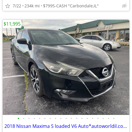
7/22
234k mi
$7995-CASH "Carbondale,IL"
$11,995
•
•
•
•
•
•
•
•
•
•
•
•
•
•
•
•
•
•
•
2018 Nissan Maxima S loaded V6 Auto*autoworldil.com*WELL MAINTAINED/V6