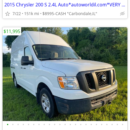
2015 Chrysler 200 S 2.4L Auto*autoworldil.com*VERY GOOD CONDITION 200S
7/22
151k mi
$8995-CASH "Carbondale,IL"
$11,995
•
•
•
•
•
•
•
•
•
•
•
•
•
•
•
•
•
•
•
•
•
•
•