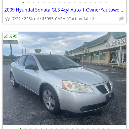
•
•
•
•
•
•
•
•
•
•
•
•
•
•
•
•
•
2009 Hyundai Sonata GLS 4cyl Auto 1-Owner*autoworldil.com*MUST BUY IT
7/22
223k mi
$5995-CASH "Carbondale,IL"
$5,995
•
•
•
•
•
•
•
•
•
•
•
•
•
•
•
•
•
•