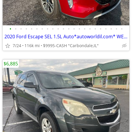
•
•
•
•
•
•
•
•
•
•
•
•
•
•
•
•
•
•
•
•
•
•
2020 Ford Escape SEL 1.5L Auto*autoworldil.com* WELL MAINTAINED ESCAPE
7/24
116k mi
$9995-CASH "Carbondale,IL"
$6,885