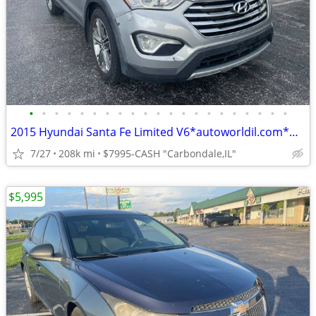
•
•
•
•
•
•
•
•
•
•
•
•
•
•
•
•
•
•
•
•
•
2015 Hyundai Santa Fe Limited V6*autoworldil.com*MAINTAINED FAMILY SUV
7/27
208k mi
$7995-CASH "Carbondale,IL"
$5,995