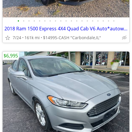
•
•
•
•
•
•
•
•
•
•
•
•
•
•
•
•
•
•
•
2018 Ram 1500 Express 4X4 Quad Cab V6 Auto*autoworldil.com* MAINTAINED
7/24
161k mi
$14995-CASH "Carbondale,IL"
$6,995