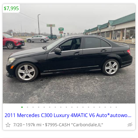
$7,995
•
•
•
•
•
•
•
•
•
•
•
•
•
•
•
•
•
•
2011 Mercedes C300 Luxury 4MATIC V6 Auto*autoworldil.com*BEAUTIFUL 300
7/20
197k mi
$7995-CASH "Carbondale,IL"