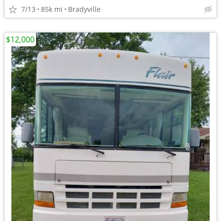
7/13
85k mi
Bradyville
$12,000