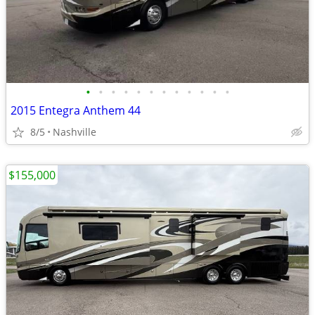
•
•
•
•
•
•
•
•
•
•
•
•
2015 Entegra Anthem 44
8/5
Nashville
$155,000