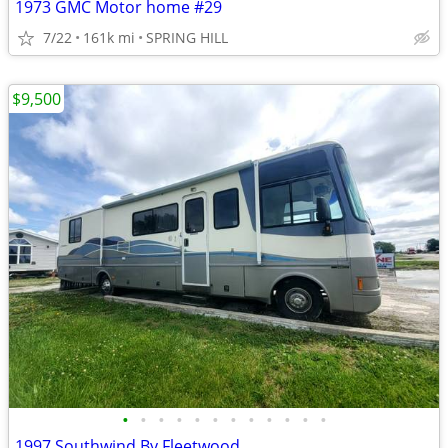
1973 GMC Motor home #29
7/22
161k mi
SPRING HILL
$9,500
•
•
•
•
•
•
•
•
•
•
•
•
1997 Southwind By Fleetwood