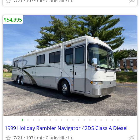
7/21
107k mi
Clarksville In.
$54,995
•
•
•
•
•
•
•
•
•
•
•
•
•
•
•
•
•
•
1999 Holiday Rambler Navigator 42DS Class A Diesel
7/21
107k mi
Clarksville In.