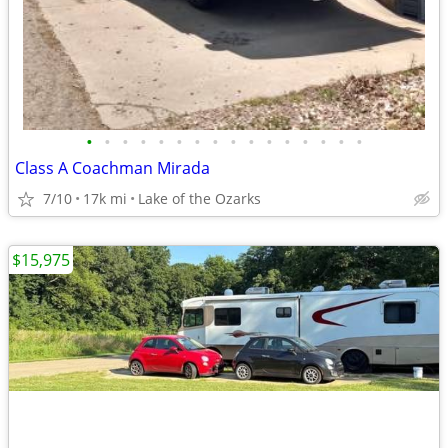
•
•
•
•
•
•
•
•
•
•
•
•
•
•
•
•
Class A Coachman Mirada
7/10
17k mi
Lake of the Ozarks
$15,975