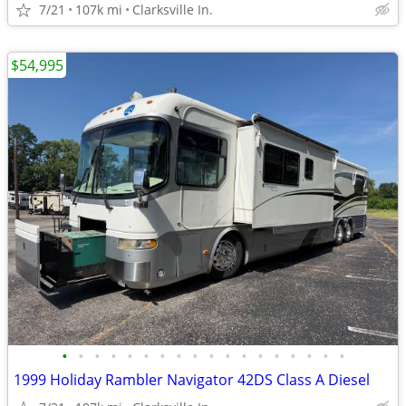
7/21
107k mi
Clarksville In.
$54,995
•
•
•
•
•
•
•
•
•
•
•
•
•
•
•
•
•
•
1999 Holiday Rambler Navigator 42DS Class A Diesel