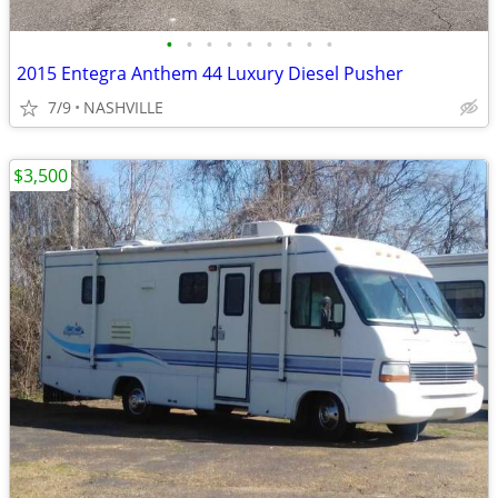
•
•
•
•
•
•
•
•
•
2015 Entegra Anthem 44 Luxury Diesel Pusher
7/9
NASHVILLE
$3,500