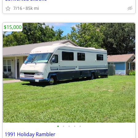
7/16
85k mi
$15,000
•
•
•
•
•
1991 Holiday Rambler