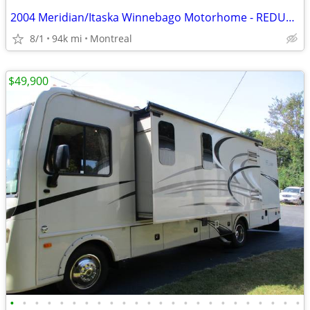
2004 Meridian/Itaska Winnebago Motorhome - REDUCED - MAKE OFFER!
8/1
94k mi
Montreal
$49,900
•
•
•
•
•
•
•
•
•
•
•
•
•
•
•
•
•
•
•
•
•
•
•
•