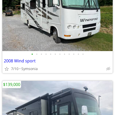
•
•
•
•
•
•
•
•
•
•
•
•
2008 Wind sport
7/10
Symsonia
$139,000