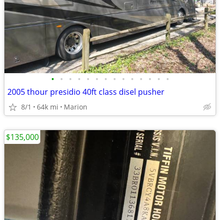
•
•
•
•
•
•
•
•
•
•
•
•
•
•
2005 thour presidio 40ft class disel pusher
8/1
64k mi
Marion
$135,000