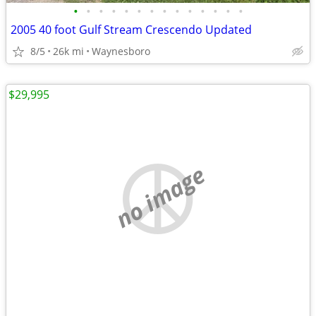
•
•
•
•
•
•
•
•
•
•
•
•
•
•
2005 40 foot Gulf Stream Crescendo Updated
8/5
26k mi
Waynesboro
$29,995
no image