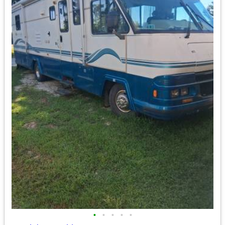
•
•
•
•
•