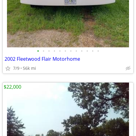
•
•
•
•
•
•
•
•
•
•
•
•
2002 Fleetwood Flair Motorhome
7/9
56k mi
$22,000