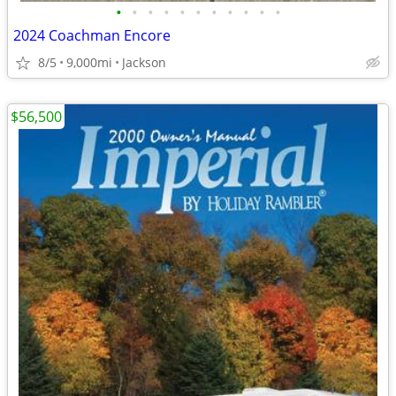
•
•
•
•
•
•
•
•
•
•
•
2024 Coachman Encore
8/5
9,000mi
Jackson
$56,500