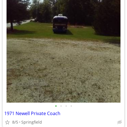
•
•
•
•
1971 Newell Private Coach
8/5
Springfield