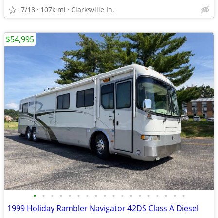
7/18
107k mi
Clarksville In.
$54,995
•
•
•
•
•
•
•
•
•
•
•
•
•
•
•
•
•
•
1999 Holiday Rambler Navigator 42DS Class A Diesel