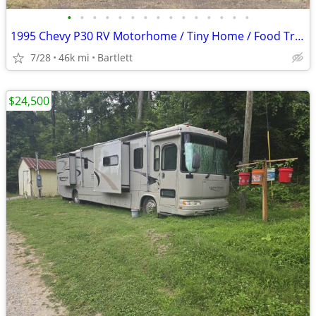
•
•
•
•
•
•
•
•
•
•
•
•
•
•
•
1995 Chevy P30 RV Motorhome / Tiny Home / Food Truck / Needs TLC
7/28
46k mi
Bartlett
$24,500