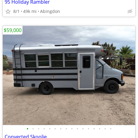
95 Holiday Rambler
8/1
49k mi
Abingdon
$59,000
•
•
•
•
•
•
•
•
•
•
•
•
•
•
•
•
Converted Skoolie