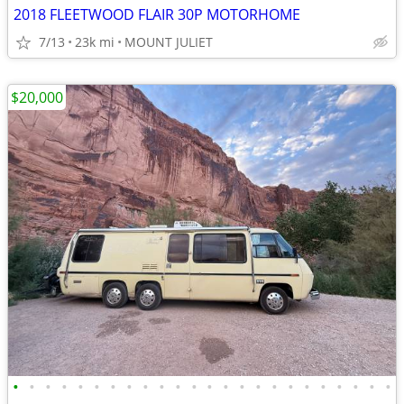
2018 FLEETWOOD FLAIR 30P MOTORHOME
7/13
23k mi
MOUNT JULIET
$20,000
•
•
•
•
•
•
•
•
•
•
•
•
•
•
•
•
•
•
•
•
•
•
•
•