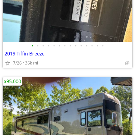
•
•
•
•
•
•
•
•
•
•
•
•
•
•
2019 Tiffin Breeze
7/26
36k mi
$95,000