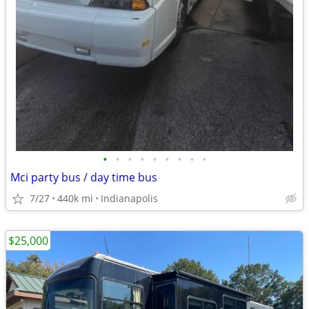
•
•
•
•
•
•
•
•
•
Mci party bus / day time bus
7/27
440k mi
Indianapolis
$25,000