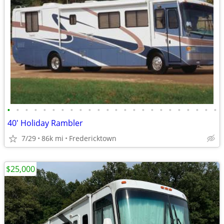
•
•
•
•
•
•
•
•
•
•
•
•
•
•
•
•
•
•
•
•
•
•
•
•
40' Holiday Rambler
7/29
86k mi
Fredericktown
$25,000