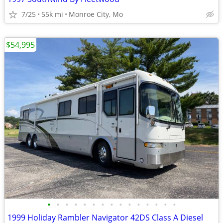
7/25
55k mi
Monroe City, Mo
$54,995
•
•
•
•
•
•
•
•
•
•
•
•
•
•
•
1999 Holiday Rambler Navigator 42DS Class A Diesel