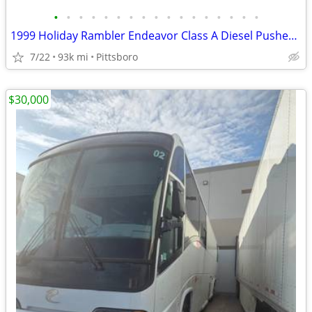
•
•
•
•
•
•
•
•
•
•
•
•
•
•
•
•
•
1999 Holiday Rambler Endeavor Class A Diesel Pusher loaded RV
7/22
93k mi
Pittsboro
$30,000