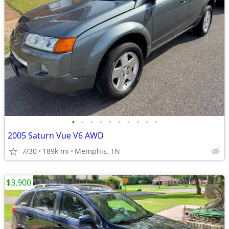
•
•
•
•
•
•
•
•
•
•
2005 Saturn Vue V6 AWD
7/30
189k mi
Memphis, TN
$3,900