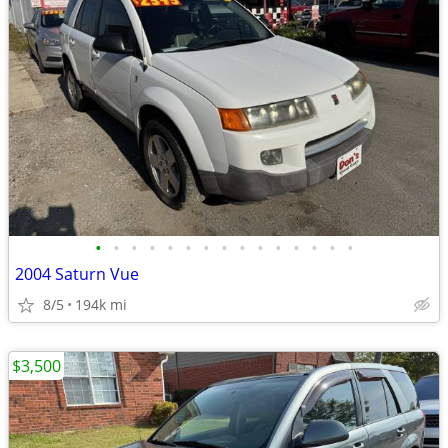
•
•
•
•
•
•
•
•
•
•
•
•
•
•
•
2004 Saturn Vue
8/5
194k mi
$3,500