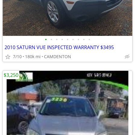
•
•
•
•
•
•
•
•
•
2010 SATURN VUE INSPECTED WARRANTY $3495
7/10
180k mi
CAMDENTON
$3,250