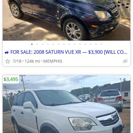
•
•
•
•
•
•
•
•
•
•
•
•
•
•
🚙 FOR SALE: 2008 SATURN VUE XR — $3,900 [WILL CONSIDER ALL]
7/18
124k mi
MEMPHIS
$3,495