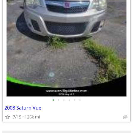
•
•
•
•
•
•
2008 Saturn Vue
7/15
126k mi