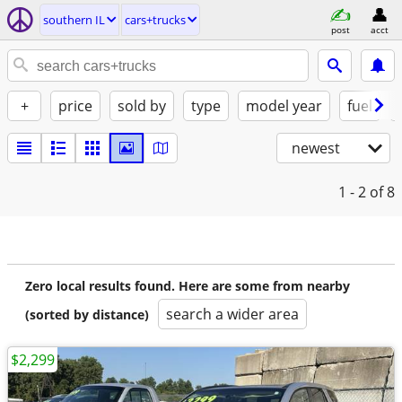
southern IL
cars+trucks
post
acct
+
price
sold by
type
model year
fuel
newest
1 - 2
of 8
Zero local results found. Here are some from nearby
search a wider area
(sorted by distance)
$2,299