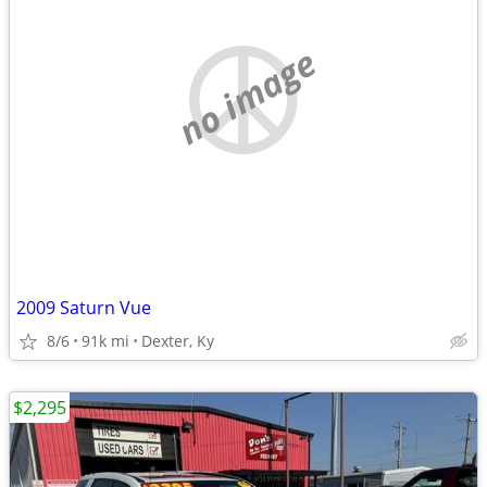
no image
2009 Saturn Vue
8/6
91k mi
Dexter, Ky
$2,295