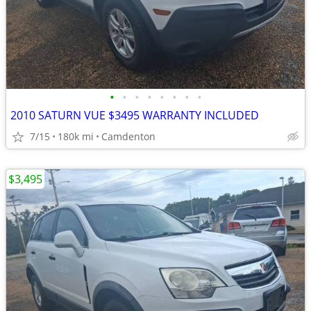
•
•
•
•
•
•
•
•
2010 SATURN VUE $3495 WARRANTY INCLUDED
7/15
180k mi
Camdenton
$3,495