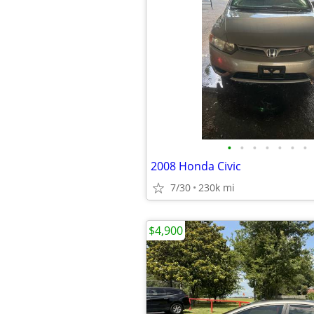
•
•
•
•
•
•
•
2008 Honda Civic
7/30
230k mi
$4,900