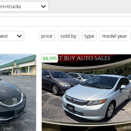
rs+trucks
est
price
sold by
type
model year
$8,995