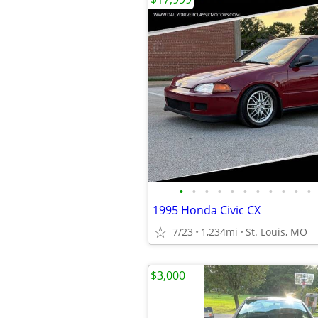
•
•
•
•
•
•
•
•
•
•
•
1995 Honda Civic CX
7/23
1,234mi
St. Louis, MO
$3,000