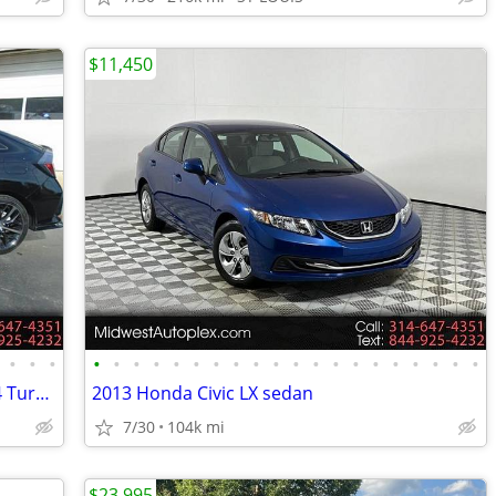
$11,450
•
•
•
•
•
•
•
•
•
•
•
•
•
•
•
•
•
•
•
•
•
•
•
2020 Honda Civic Hatchback 5D Sport I4 Turbo
2013 Honda Civic LX sedan
7/30
104k mi
$23,995