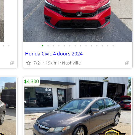
•
•
•
•
•
•
•
•
•
•
•
•
•
•
•
•
Honda Civic 4 doors 2024
7/21
19k mi
Nashville
$4,300