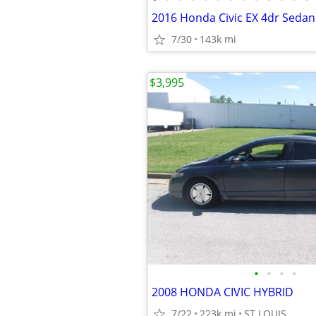
2016 Honda Civic EX 4dr Sedan
7/30
143k mi
$3,995
•
•
•
•
2008 HONDA CIVIC HYBRID
7/22
223k mi
ST LOUIS