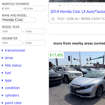
MONTHLY PAYMENT
•
•
•
•
•
•
•
•
•
•
•
-
$
$
MAKE AND MODEL
7/23
163k mi
$9995-CASH "Ca
MODEL YEAR
-
ODOMETER
-
more from nearby areas (sorted
transmission
$17,495
drive
title status
fuel
type
condition
cylinders
paint color