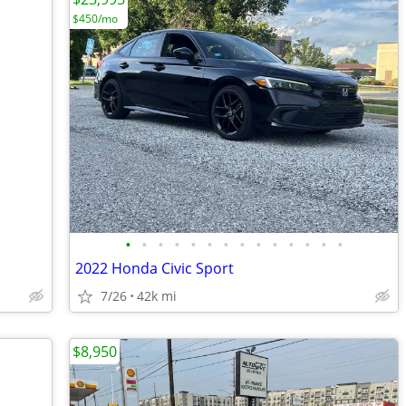
$450/mo
•
•
•
•
•
•
•
•
•
•
•
•
•
•
2022 Honda Civic Sport
7/26
42k mi
$8,950