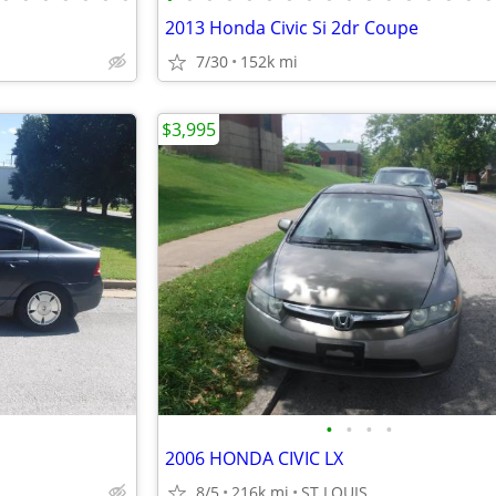
2013 Honda Civic Si 2dr Coupe
7/30
152k mi
$3,995
•
•
•
•
2006 HONDA CIVIC LX
8/5
216k mi
ST LOUIS