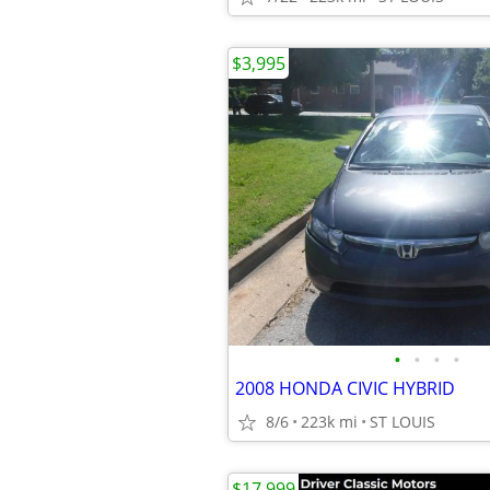
$3,995
•
•
•
•
2008 HONDA CIVIC HYBRID
8/6
223k mi
ST LOUIS
$17,999