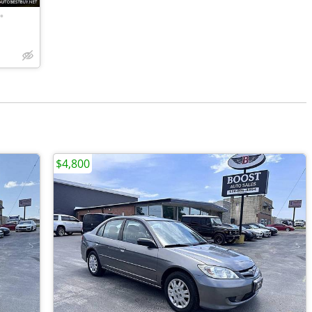
•
$4,800