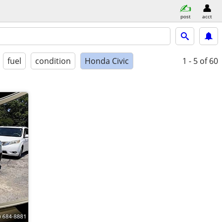
post
acct
fuel
condition
Honda Civic
1 - 5
of 60