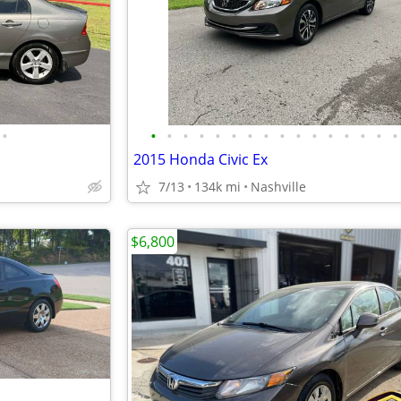
•
•
•
•
•
•
•
•
•
•
•
•
•
•
•
•
•
2015 Honda Civic Ex
7/13
134k mi
Nashville
$6,800