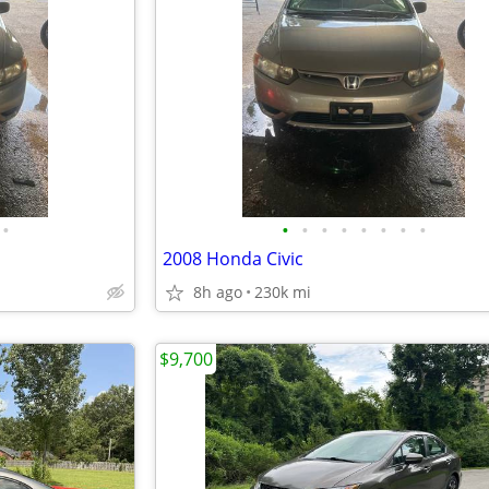
•
•
•
•
•
•
•
•
•
2008 Honda Civic
8h ago
230k mi
$9,700