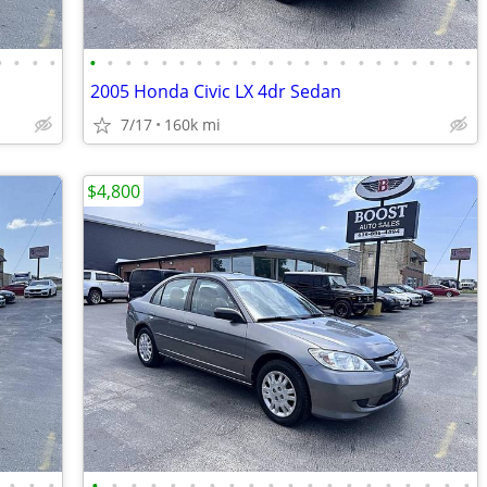
•
•
•
•
•
•
•
•
•
•
•
•
•
•
•
•
•
•
•
•
•
•
•
•
•
•
2005 Honda Civic LX 4dr Sedan
7/17
160k mi
$4,800
•
•
•
•
•
•
•
•
•
•
•
•
•
•
•
•
•
•
•
•
•
•
•