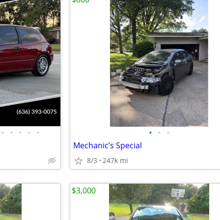
•
•
•
•
•
•
•
•
Mechanic’s Special
8/3
247k mi
$3,000