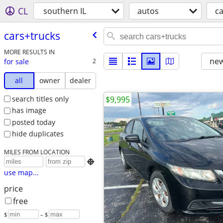
CL
southern IL
autos
ca
cars+trucks
MORE RESULTS IN
new
for sale
2
all
owner
dealer
search titles only
$9,995
has image
posted today
hide duplicates
MILES FROM LOCATION

use map...
price
free
$
– $