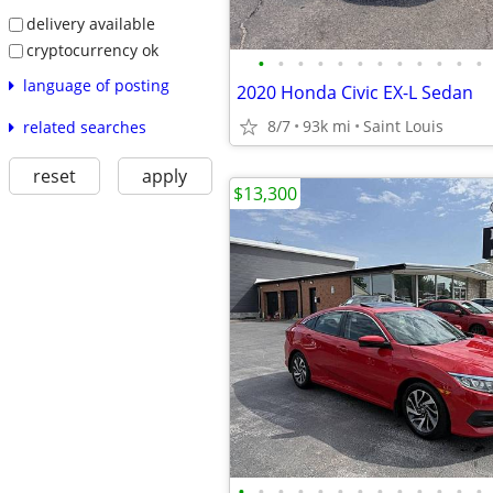
delivery available
cryptocurrency ok
•
•
•
•
•
•
•
•
•
•
•
•
language of posting
2020 Honda Civic EX-L Sedan
8/7
93k mi
Saint Louis
related searches
reset
apply
$13,300
•
•
•
•
•
•
•
•
•
•
•
•
•