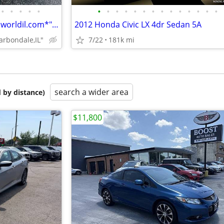
•
•
•
•
•
•
•
•
•
•
•
•
•
•
•
•
•
•
•
2014 Honda Civic LX Auto*autoworldil.com*"WELL MAINTAINED/LOW MILEAGE"
2012 Honda Civic LX 4dr Sedan 5A
rbondale,IL"
7/22
181k mi
search a wider area
 by distance)
$11,800