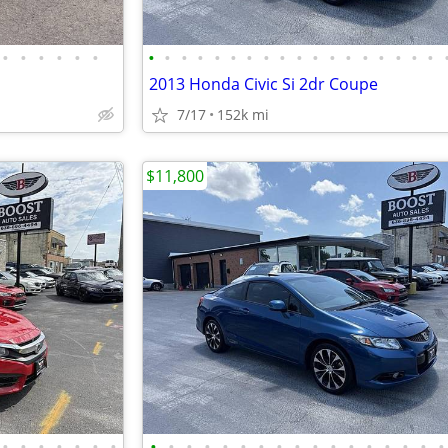
•
•
•
•
•
•
•
•
•
•
•
•
•
•
•
•
•
•
•
•
•
•
•
•
2013 Honda Civic Si 2dr Coupe
7/17
152k mi
$11,800
•
•
•
•
•
•
•
•
•
•
•
•
•
•
•
•
•
•
•
•
•
•
•
•