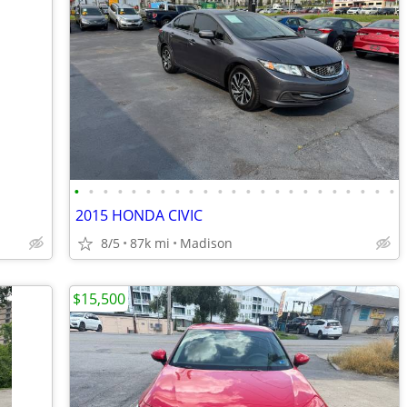
•
•
•
•
•
•
•
•
•
•
•
•
•
•
•
•
•
•
•
•
•
•
•
2015 HONDA CIVIC
8/5
87k mi
Madison
$15,500