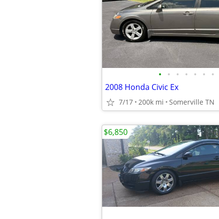
•
•
•
•
•
•
•
2008 Honda Civic Ex
7/17
200k mi
Somerville TN
$6,850