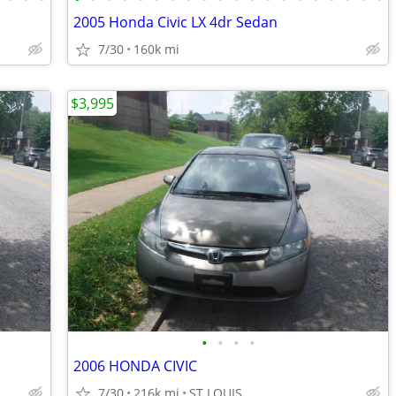
2005 Honda Civic LX 4dr Sedan
7/30
160k mi
$3,995
•
•
•
•
2006 HONDA CIVIC
7/30
216k mi
ST LOUIS