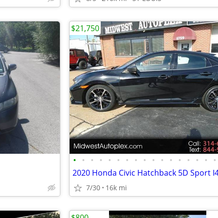
$21,750
•
•
•
•
•
•
•
•
•
•
•
•
•
•
•
•
•
7/30
16k mi
$800