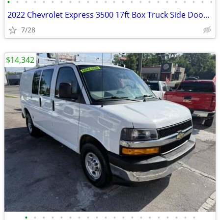
•
•
•
•
•
•
•
•
•
•
•
•
•
•
•
•
•
•
•
•
•
•
•
•
2022 Chevrolet Express 3500 17ft Box Truck Side Door Delivery Van
7/28
$14,342
•
•
•
•
•
•
•
•
•
•
•
•
•
•
•
•
•
•
•
•