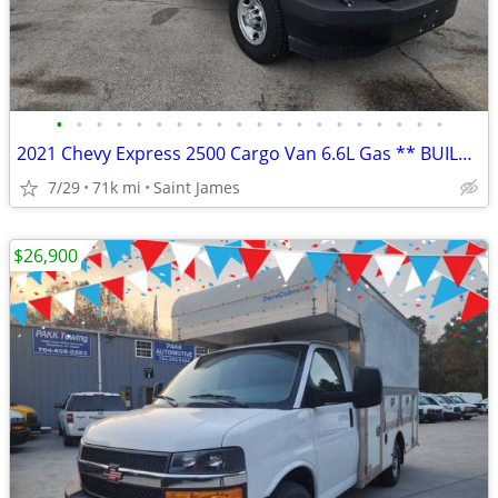
•
•
•
•
•
•
•
•
•
•
•
•
•
•
•
•
•
•
•
•
2021 Chevy Express 2500 Cargo Van 6.6L Gas ** BUILDER SPECIAL **
7/29
71k mi
Saint James
$26,900