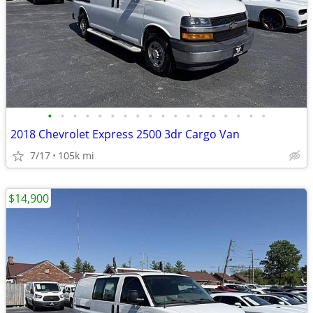
•
•
•
•
•
•
•
•
•
•
•
•
•
•
•
•
•
•
2018 Chevrolet Express 2500 3dr Cargo Van
7/17
105k mi
$14,900