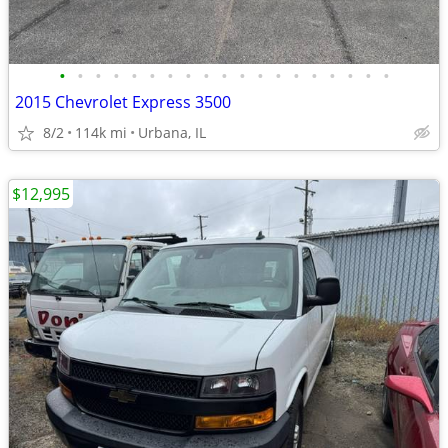
•
•
•
•
•
•
•
•
•
•
•
•
•
•
•
•
•
•
•
2015 Chevrolet Express 3500
8/2
114k mi
Urbana, IL
$12,995