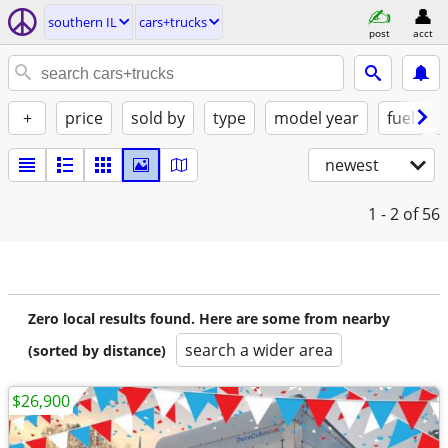
southern IL
cars+trucks
post
acct
+
price
sold by
type
model year
fuel
newest
1 - 2
of 56
Zero local results found. Here are some from nearby
search a wider area
(sorted by distance)
$26,900