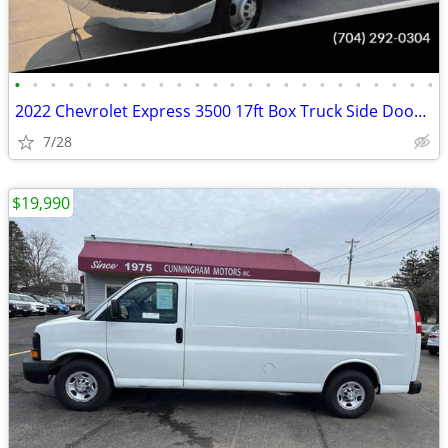
•
•
•
•
•
•
•
•
•
•
•
•
•
•
•
•
•
•
•
•
•
•
•
•
2022 Chevrolet Express 3500 17ft Box Truck Side Door Delivery Van
7/28
$19,990