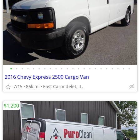
•
•
•
•
•
•
•
•
•
•
•
•
•
•
•
•
•
•
•
•
•
•
2016 Chevy Express 2500 Cargo Van
7/15
86k mi
East Carondelet, IL.
$1,200