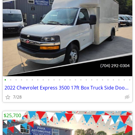
•
•
•
•
•
•
•
•
•
•
•
•
•
•
•
•
•
•
•
•
•
•
•
•
2022 Chevrolet Express 3500 17ft Box Truck Side Door Delivery Van
7/28
$25,700