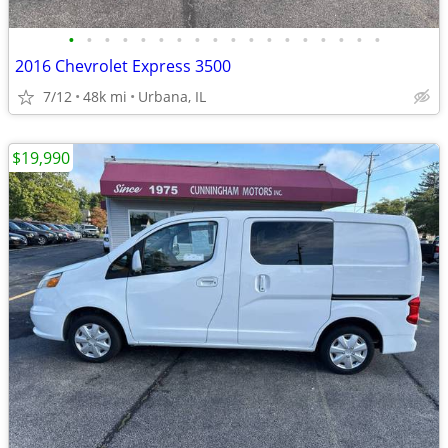
•
•
•
•
•
•
•
•
•
•
•
•
•
•
•
•
•
•
2016 Chevrolet Express 3500
7/12
48k mi
Urbana, IL
$19,990