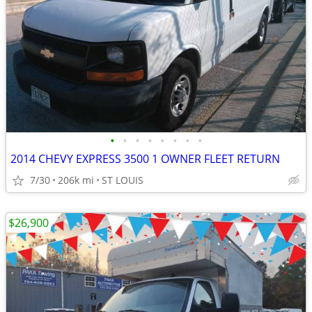
•
•
•
•
•
•
•
•
2014 CHEVY EXPRESS 3500 1 OWNER FLEET RETURN
7/30
206k mi
ST LOUIS
$26,900