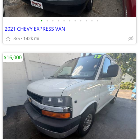
•
•
•
•
•
•
•
•
•
•
•
2021 CHEVY EXPRESS VAN
8/5
142k mi
$16,000