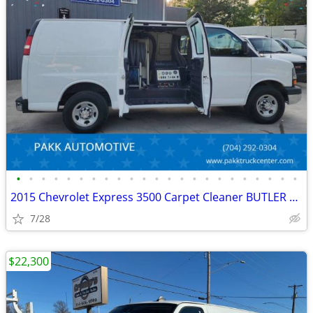
•
•
•
•
•
•
•
•
•
•
•
•
•
•
•
•
•
•
•
•
•
•
•
2015 Chevrolet Express 3500 Carpet Cleaner BUTLER CLEANING SYSTEM
7/28
$22,300