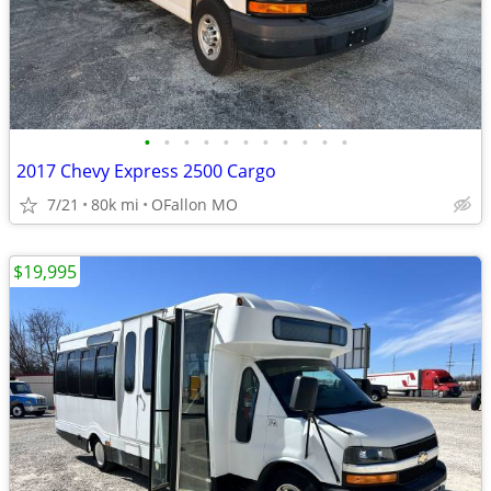
•
•
•
•
•
•
•
•
•
•
•
2017 Chevy Express 2500 Cargo
7/21
80k mi
OFallon MO
$19,995