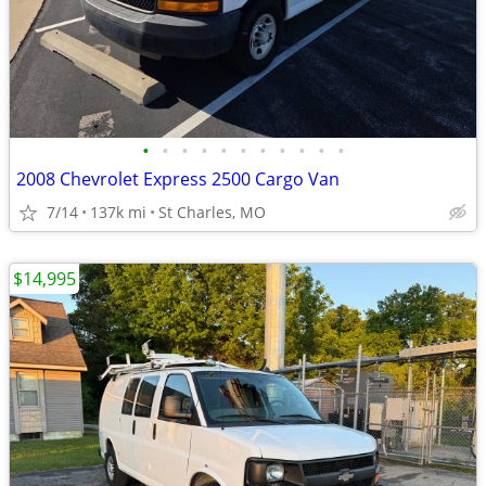
•
•
•
•
•
•
•
•
•
•
•
2008 Chevrolet Express 2500 Cargo Van
7/14
137k mi
St Charles, MO
$14,995