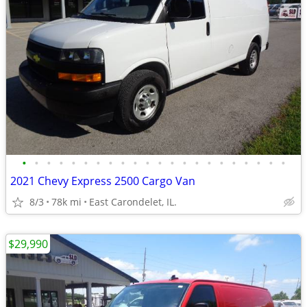
•
•
•
•
•
•
•
•
•
•
•
•
•
•
•
•
•
•
•
•
•
•
2021 Chevy Express 2500 Cargo Van
8/3
78k mi
East Carondelet, IL.
$29,990