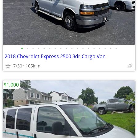
•
•
•
•
•
•
•
•
•
•
•
•
•
•
•
•
•
•
2018 Chevrolet Express 2500 3dr Cargo Van
7/30
105k mi
$1,000