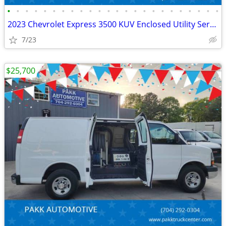
•
•
•
•
•
•
•
•
•
•
•
•
•
•
•
•
•
•
•
•
•
•
•
•
2023 Chevrolet Express 3500 KUV Enclosed Utility Service Plumber Truck
7/23
$25,700