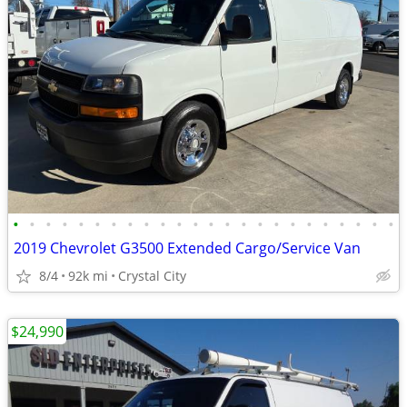
•
•
•
•
•
•
•
•
•
•
•
•
•
•
•
•
•
•
•
•
•
•
•
•
2019 Chevrolet G3500 Extended Cargo/Service Van
8/4
92k mi
Crystal City
$24,990