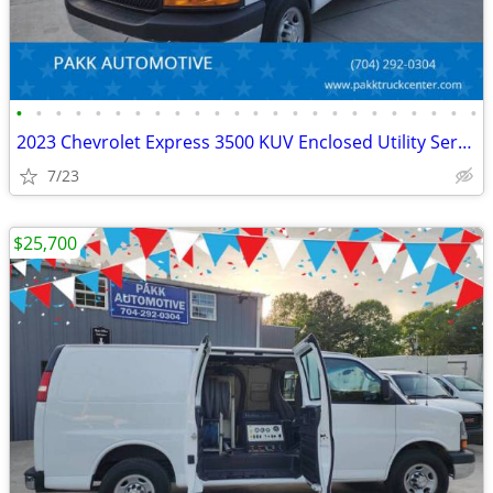
•
•
•
•
•
•
•
•
•
•
•
•
•
•
•
•
•
•
•
•
•
•
•
•
2023 Chevrolet Express 3500 KUV Enclosed Utility Service Plumber Truck
7/23
$25,700