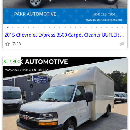
•
•
•
•
•
•
•
•
•
•
•
•
•
•
•
•
•
•
•
•
•
•
•
2015 Chevrolet Express 3500 Carpet Cleaner BUTLER CLEANING SYSTEM
7/28
$27,300