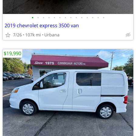
•
•
•
•
•
•
•
•
•
•
•
•
•
•
2019 chevrolet express 3500 van
7/26
107k mi
Urbana
$19,990