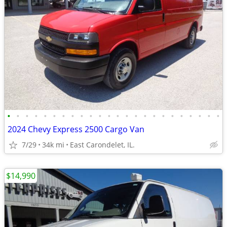
•
•
•
•
•
•
•
•
•
•
•
•
•
•
•
•
•
•
•
•
•
•
•
•
2024 Chevy Express 2500 Cargo Van
7/29
34k mi
East Carondelet, IL.
$14,990