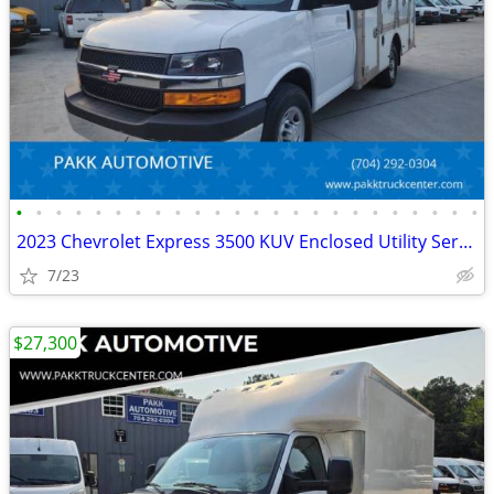
•
•
•
•
•
•
•
•
•
•
•
•
•
•
•
•
•
•
•
•
•
•
•
•
2023 Chevrolet Express 3500 KUV Enclosed Utility Service Plumber Truck
7/23
$27,300