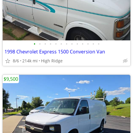
•
•
•
•
•
•
•
•
•
•
•
•
•
1998 Chevrolet Express 1500 Conversion Van
8/6
214k mi
High Ridge
$9,500