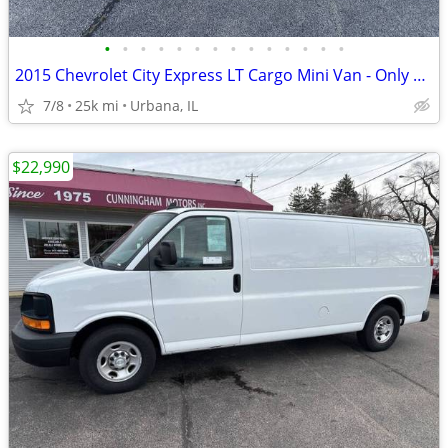
•
•
•
•
•
•
•
•
•
•
•
•
•
•
2015 Chevrolet City Express LT Cargo Mini Van - Only 25k Miles!
7/8
25k mi
Urbana, IL
$22,990