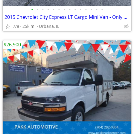
•
•
•
•
•
•
•
•
•
•
•
•
•
•
2015 Chevrolet City Express LT Cargo Mini Van - Only 25k Miles!
7/8
25k mi
Urbana, IL
$26,900