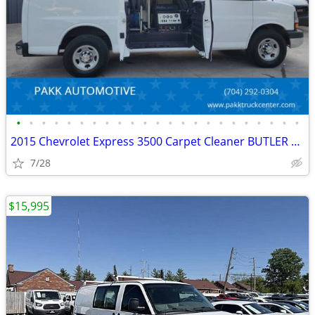
•
•
•
•
•
•
•
•
•
•
•
•
•
•
•
•
•
•
•
•
•
•
•
2015 Chevrolet Express 3500 Carpet Cleaner BUTLER CLEANING SYSTEM
7/28
$15,995