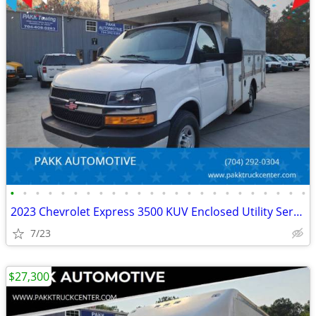
•
•
•
•
•
•
•
•
•
•
•
•
•
•
•
•
•
•
•
•
•
•
•
•
2023 Chevrolet Express 3500 KUV Enclosed Utility Service Plumber Truck
7/23
$27,300