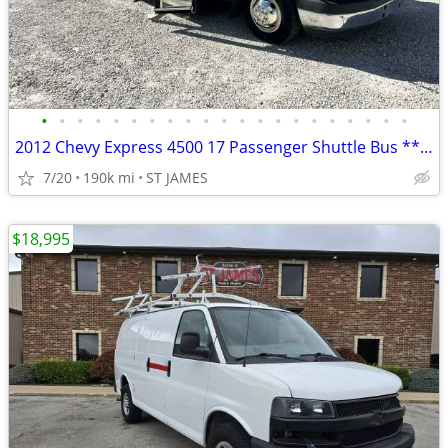
•
•
•
•
•
•
•
•
•
•
•
•
•
•
•
•
•
•
•
•
•
2012 Chevy Express 4500 17 Passenger Shuttle Bus ** Party Bus **
7/20
190k mi
ST JAMES
$18,995