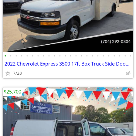
•
•
•
•
•
•
•
•
•
•
•
•
•
•
•
•
•
•
•
•
•
•
•
•
2022 Chevrolet Express 3500 17ft Box Truck Side Door Delivery Van
7/28
$25,700