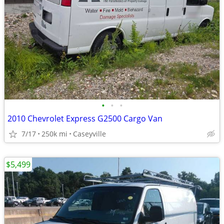
•
•
•
2010 Chevrolet Express G2500 Cargo Van
7/17
250k mi
Caseyville
$5,499