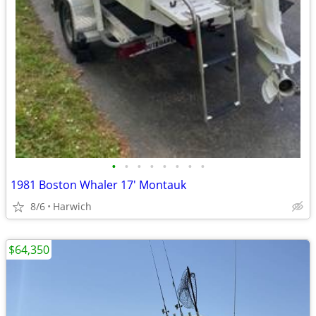
•
•
•
•
•
•
•
•
1981 Boston Whaler 17' Montauk
8/6
Harwich
$64,350