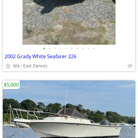
•
•
•
•
•
•
•
•
•
•
2002 Grady White Seafarer 226
8/6
East Dennis
$5,000