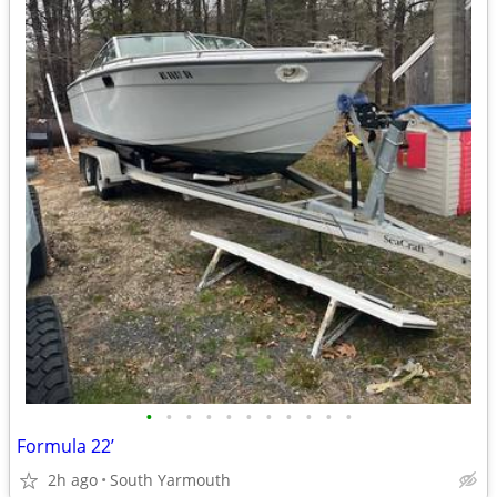
•
•
•
•
•
•
•
•
•
•
•
Formula 22’
2h ago
South Yarmouth