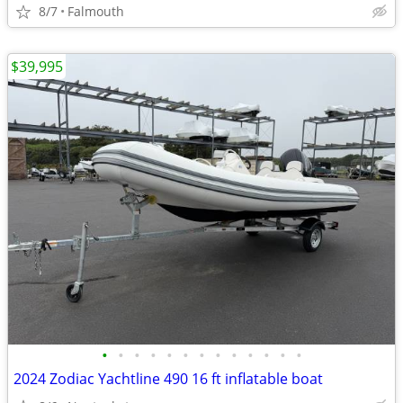
8/7
Falmouth
$39,995
•
•
•
•
•
•
•
•
•
•
•
•
•
2024 Zodiac Yachtline 490 16 ft inflatable boat