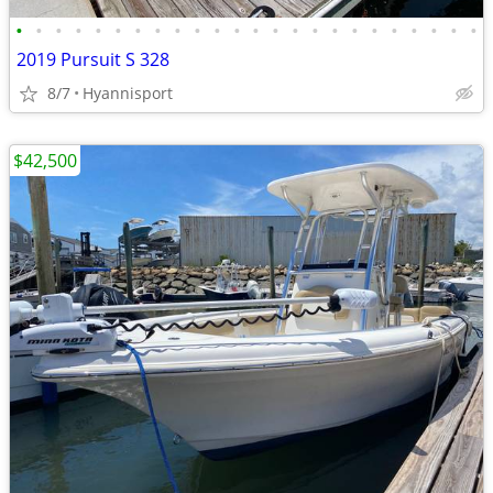
•
•
•
•
•
•
•
•
•
•
•
•
•
•
•
•
•
•
•
•
•
•
•
•
2019 Pursuit S 328
8/7
Hyannisport
$42,500