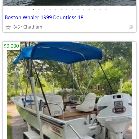
•
•
•
•
•
•
•
•
•
•
•
•
•
•
Boston Whaler 1999 Dauntless 18
8/6
Chatham
$9,000