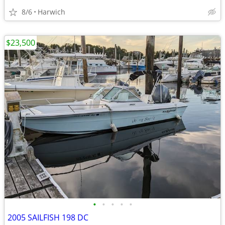
8/6
Harwich
$23,500
•
•
•
•
•
2005 SAILFISH 198 DC