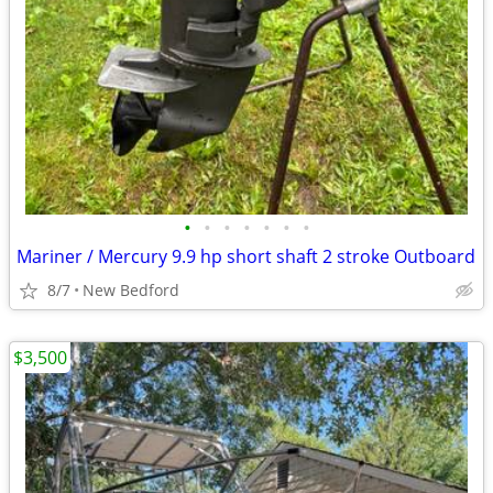
•
•
•
•
•
•
•
Mariner / Mercury 9.9 hp short shaft 2 stroke Outboard
8/7
New Bedford
$3,500