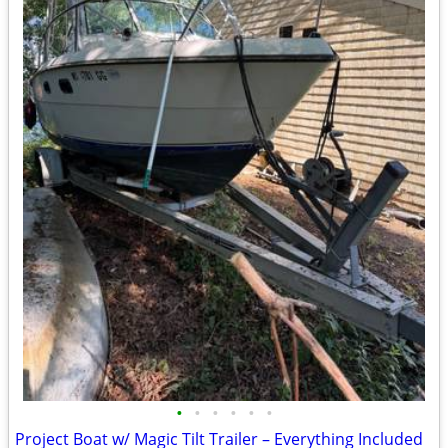
•
•
•
•
•
•
Project Boat w/ Magic Tilt Trailer – Everything Included