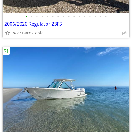
•
•
•
•
•
•
•
•
•
•
•
•
•
•
•
•
2006/2020 Regulator 23FS
8/7
Barnstable
$1