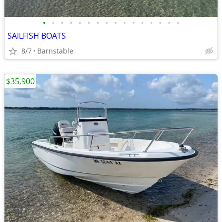
•
•
•
•
•
•
•
•
•
•
•
•
•
•
•
•
SAILFISH BOATS
8/7
Barnstable
$35,900