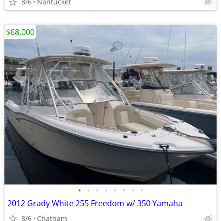
8/6
Nantucket
$68,000
•
•
•
•
•
•
•
•
2012 Grady White 255 Freedom w/ 350 Yamaha
8/6
Chatham