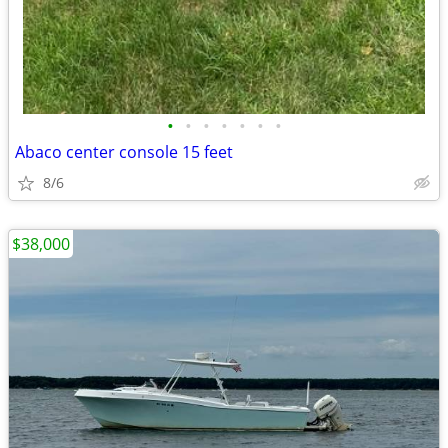
•
•
•
•
•
•
•
Abaco center console 15 feet
8/6
$38,000