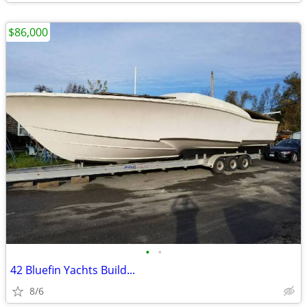
$86,000
•
•
42 Bluefin Yachts Build...
8/6