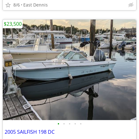
8/6
East Dennis
$23,500
•
•
•
•
•
2005 SAILFISH 198 DC