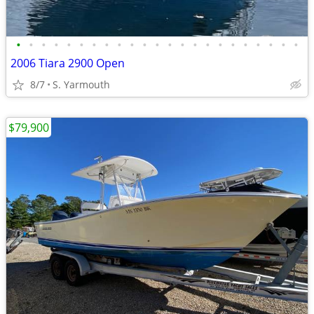
•
•
•
•
•
•
•
•
•
•
•
•
•
•
•
•
•
•
•
•
•
•
•
2006 Tiara 2900 Open
8/7
S. Yarmouth
$79,900