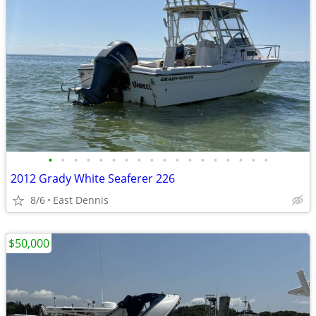
•
•
•
•
•
•
•
•
•
•
•
•
•
•
•
•
•
•
2012 Grady White Seaferer 226
8/6
East Dennis
$50,000