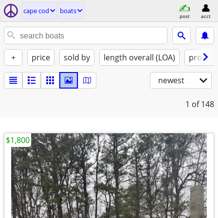
cape cod
boats
post
acct
+
price
sold by
length overall (LOA)
propuls
newest
1
of 148
$1,800