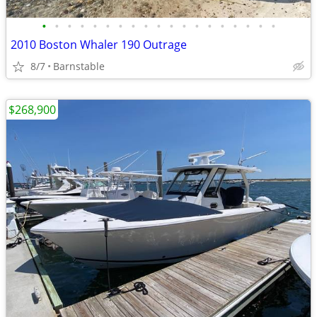
•
•
•
•
•
•
•
•
•
•
•
•
•
•
•
•
•
•
•
2010 Boston Whaler 190 Outrage
8/7
Barnstable
$268,900