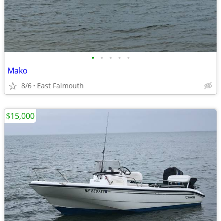
•
•
•
•
•
Mako
8/6
East Falmouth
$15,000