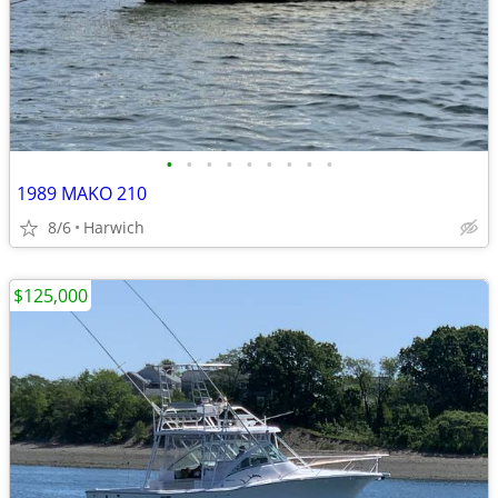
•
•
•
•
•
•
•
•
•
1989 MAKO 210
8/6
Harwich
$125,000