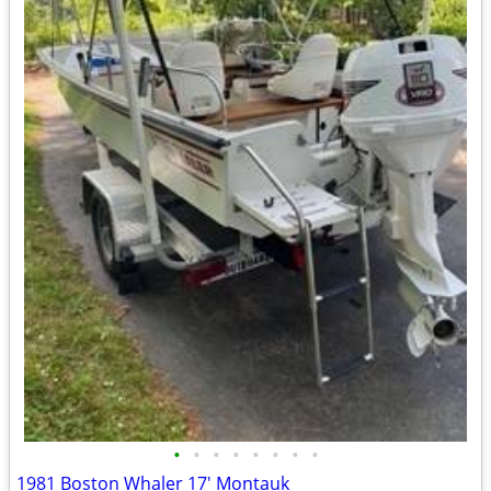
•
•
•
•
•
•
•
•
1981 Boston Whaler 17' Montauk