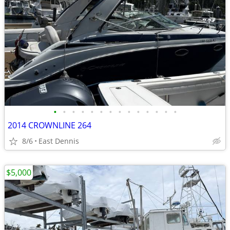
•
•
•
•
•
•
•
•
•
•
•
•
•
•
2014 CROWNLINE 264
8/6
East Dennis
$5,000