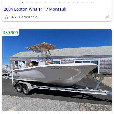
•
•
•
•
•
•
•
•
•
•
•
•
•
•
•
•
2004 Boston Whaler 17 Montauk
8/7
Barnstable
$59,900