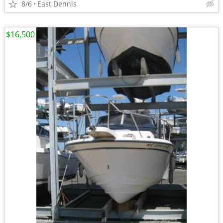
8/6
East Dennis
$16,500