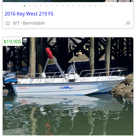
•
•
•
•
•
•
•
•
•
•
•
•
•
•
•
•
•
2016 Key West 219 FS
8/7
Barnstable
$19,900