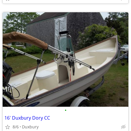
•
16' Duxbury Dory CC
8/6
Duxbury