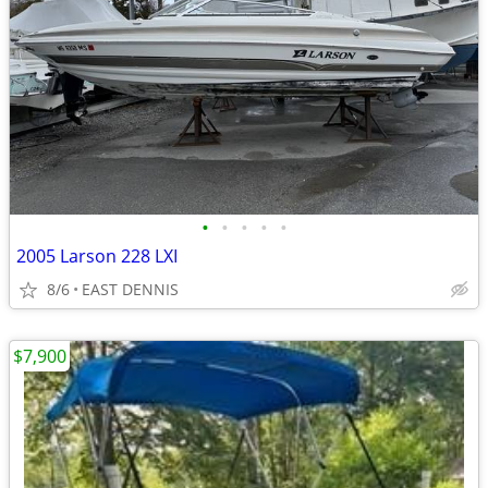
•
•
•
•
•
2005 Larson 228 LXI
8/6
EAST DENNIS
$7,900