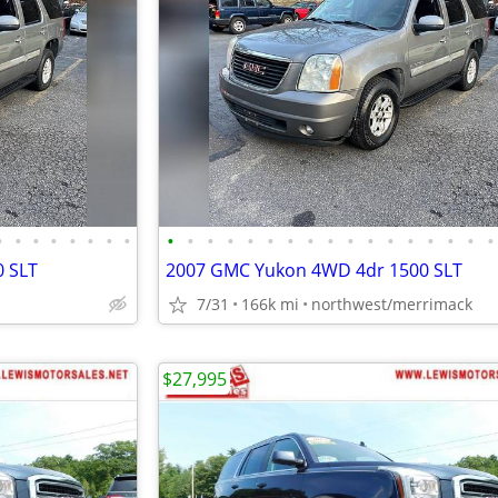
•
•
•
•
•
•
•
•
•
•
•
•
•
•
•
•
•
•
•
•
•
•
•
•
•
 SLT
2007 GMC Yukon 4WD 4dr 1500 SLT
7/31
166k mi
northwest/merrimack
$27,995