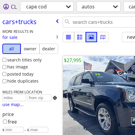
CL
cape cod
autos
ca
cars+trucks
MORE RESULTS IN
new
for sale
3
all
owner
dealer
search titles only
$27,995
has image
posted today
hide duplicates
MILES FROM LOCATION

use map...
price
free
$
– $