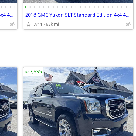
•
•
•
•
•
•
•
•
•
•
•
•
•
•
•
•
•
•
•
•
•
•
•
•
•
•
•
•
2018 GMC Yukon SLT Standard Edition 4x4 4dr SUV
2018 GMC Yukon SLT Standard Edition 4x4 4dr SUV
7/11
65k mi
$27,995