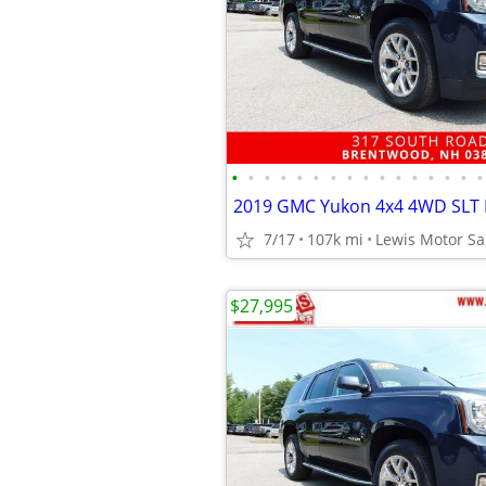
•
•
•
•
•
•
•
•
•
•
•
•
•
•
•
•
7/17
107k mi
Lewis Motor Sa
$27,995