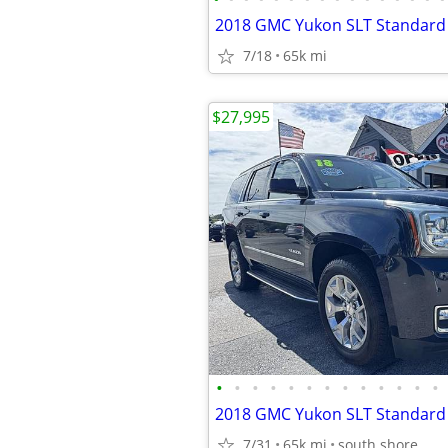
7/18
65k mi
$27,995
•
•
•
•
•
•
•
•
•
•
•
•
•
7/31
65k mi
south shore