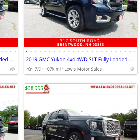
•
•
•
•
•
•
•
•
•
•
•
•
•
•
•
•
•
•
•
•
•
•
•
•
•
•
•
•
2019 GMC Yukon 4x4 4WD SLT Fully Loaded Super Clean SUV
2019 GMC Yukon 4x4 4WD SLT Fully Loaded Super Clean SUV
7/9
107k mi
Lewis Motor Sales
$38,995