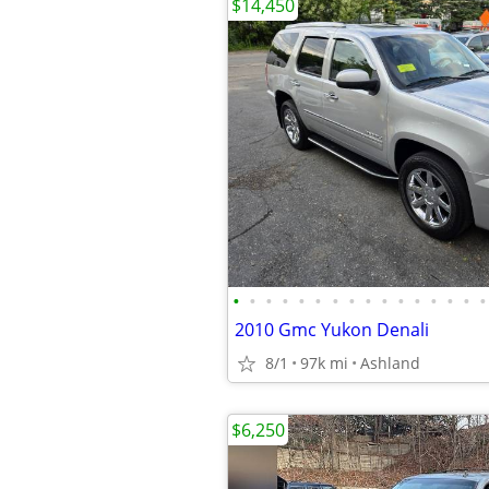
$14,450
•
•
•
•
•
•
•
•
•
•
•
•
•
•
•
•
2010 Gmc Yukon Denali
8/1
97k mi
Ashland
$6,250