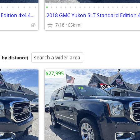
•
•
•
•
•
•
•
•
•
•
•
•
•
•
•
•
•
•
•
•
•
•
•
•
•
•
•
2018 GMC Yukon SLT Standard Edition 4x4 4dr SUV
7/18
65k mi
search a wider area
 by distance)
$27,995