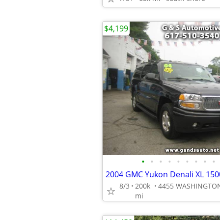
$4,199
•
•
•
•
•
•
•
•
•
8/3
200k
mi