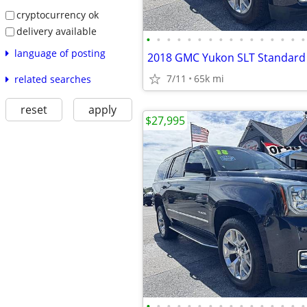
cryptocurrency ok
delivery available
•
•
•
•
•
•
•
•
•
•
•
•
•
•
•
•
language of posting
7/11
65k mi
related searches
reset
apply
$27,995
•
•
•
•
•
•
•
•
•
•
•
•
•
•
•
•