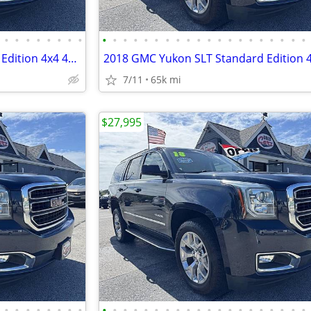
•
•
•
•
•
•
•
•
•
•
•
•
•
•
•
•
•
•
•
•
•
•
•
•
•
•
•
•
2018 GMC Yukon SLT Standard Edition 4x4 4dr SUV
7/11
65k mi
$27,995
•
•
•
•
•
•
•
•
•
•
•
•
•
•
•
•
•
•
•
•
•
•
•
•
•
•
•
•