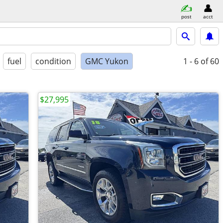
post
acct
fuel
condition
GMC Yukon
1 - 6
of 60
$27,995