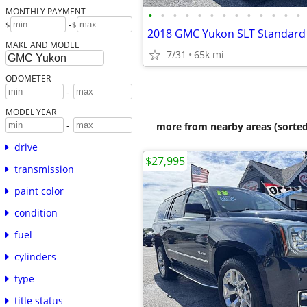
MONTHLY PAYMENT
•
•
•
•
•
•
•
•
•
•
•
•
•
-
$
$
MAKE AND MODEL
7/31
65k mi
ODOMETER
-
MODEL YEAR
-
more from nearby areas (sorted
drive
$27,995
transmission
paint color
condition
fuel
cylinders
type
title status