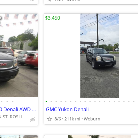
$3,450
•
•
•
•
•
•
•
•
•
•
•
•
•
•
•
•
•
•
•
•
•
•
2004 GMC Yukon Denali XL 1500 Denali AWD 4D SUV 6.0 8cyl. Gasoline
GMC Yukon Denali
4455 WASHINGTON ST, ROSLINDALE, MA 02131
8/6
211k mi
Woburn