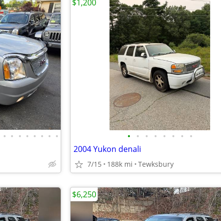
$1,200
•
•
•
•
•
•
•
•
•
•
•
•
•
•
•
•
2004 Yukon denali
7/15
188k mi
Tewksbury
$6,250