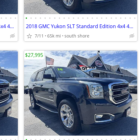
•
•
•
•
•
•
•
•
•
•
•
•
•
•
•
•
•
•
•
•
•
•
•
•
•
•
•
•
2018 GMC Yukon SLT Standard Edition 4x4 4dr SUV
2018 GMC Yukon SLT Standard Edition 4x4 4dr SUV
7/11
65k mi
south shore
$27,995
•
•
•
•
•
•
•
•
•
•
•
•
•
•
•
•
•
•
•
•
•
•
•
•
•
•
•
•