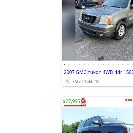
•
•
•
•
•
•
•
•
•
•
•
•
•
•
2007 GMC Yukon 4WD 4dr 1500
7/22
166k mi
$27,995