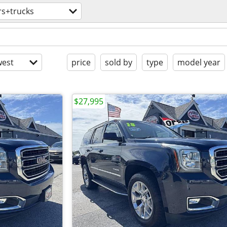
rs+trucks
est
price
sold by
type
model year
$27,995