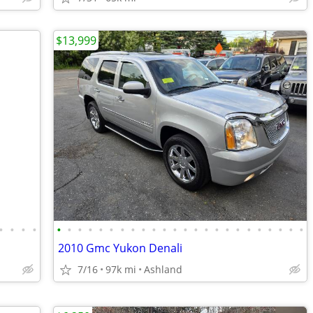
$13,999
•
•
•
•
•
•
•
•
•
•
•
•
•
•
•
•
•
•
•
•
•
•
•
•
•
•
•
•
2010 Gmc Yukon Denali
7/16
97k mi
Ashland