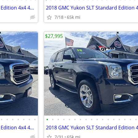
2018 GMC Yukon SLT Standard Edition 4x4 4dr SUV
7/18
65k mi
$27,995
•
•
•
•
•
•
•
•
•
•
•
•
•
•
•
•
•
•
•
•
•
•
•
•
2018 GMC Yukon SLT Standard Edition 4x4 4dr SUV
7/31
65k mi