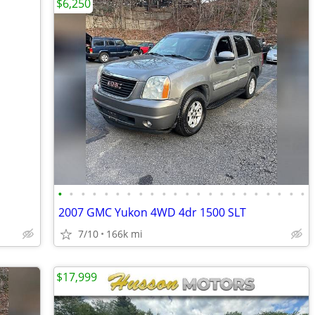
$6,250
•
•
•
•
•
•
•
•
•
•
•
•
•
•
•
•
•
•
•
•
•
•
2007 GMC Yukon 4WD 4dr 1500 SLT
7/10
166k mi
$17,999