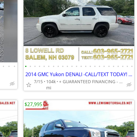
•
•
•
•
•
•
•
•
•
•
•
•
•
•
•
•
•
•
•
•
•
•
•
•
•
•
•
2014 GMC Yukon DENALI -CALL/TEXT TODAY! (603) 965-2721
7/15
104k
+ GUARANTEED FINANCING - BAD CREDIT, NO CREDIT, NO PROBLEM!
mi
$27,995