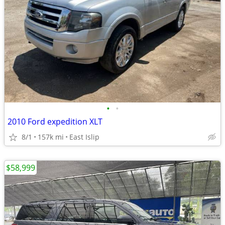
•
•
2010 Ford expedition XLT
8/1
157k mi
East Islip
$58,999