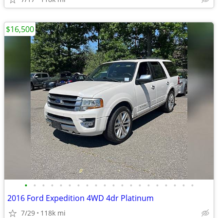
$16,500
•
•
•
•
•
•
•
•
•
•
•
•
•
•
•
•
•
•
•
•
2016 Ford Expedition 4WD 4dr Platinum
7/29
118k mi