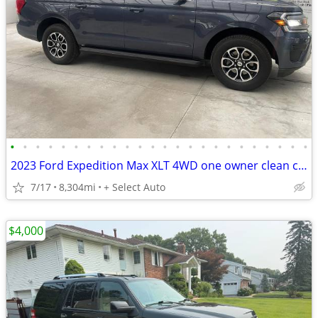
•
•
•
•
•
•
•
•
•
•
•
•
•
•
•
•
•
•
•
•
•
•
•
•
2023 Ford Expedition Max XLT 4WD one owner clean carfax just 8k Miles
7/17
8,304mi
+ Select Auto
$4,000