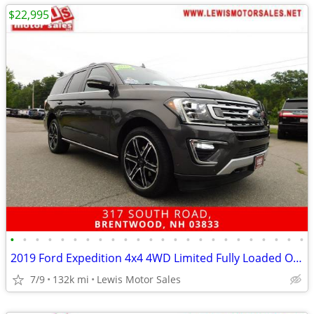
$22,995
•
•
•
•
•
•
•
•
•
•
•
•
•
•
•
•
•
•
•
•
•
•
•
•
2019 Ford Expedition 4x4 4WD Limited Fully Loaded One Owner SUV
7/9
132k mi
Lewis Motor Sales