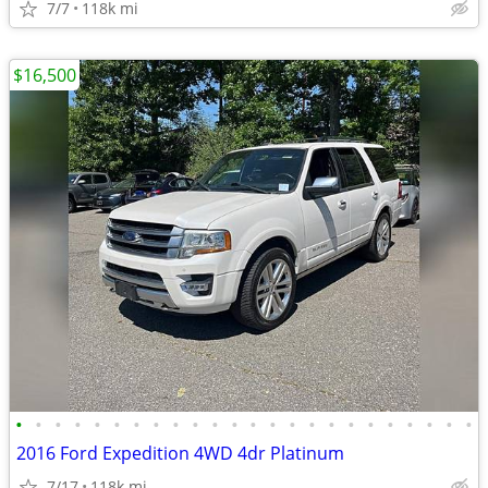
7/7
118k mi
$16,500
•
•
•
•
•
•
•
•
•
•
•
•
•
•
•
•
•
•
•
•
•
•
•
•
2016 Ford Expedition 4WD 4dr Platinum
7/17
118k mi