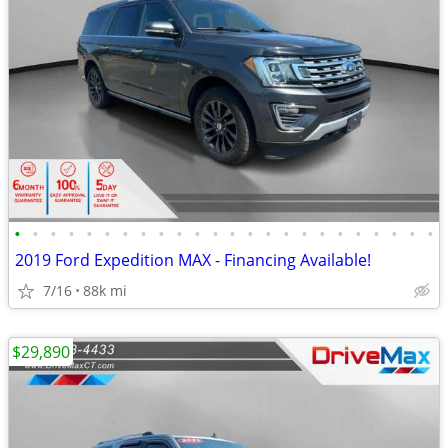
•
•
•
•
•
•
•
•
•
•
•
•
•
•
•
•
•
•
•
•
•
•
•
•
2019 Ford Expedition MAX - Financing Available!
7/16
88k mi
$29,890