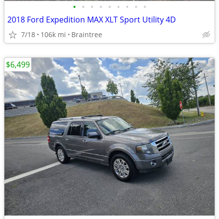
•
•
•
•
•
•
•
•
•
2018 Ford Expedition MAX XLT Sport Utility 4D
7/18
106k mi
Braintree
$6,499