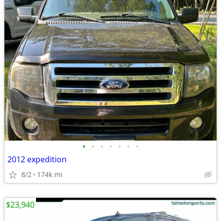
•
•
•
•
•
•
•
2012 expedition
8/2
174k mi
$23,940