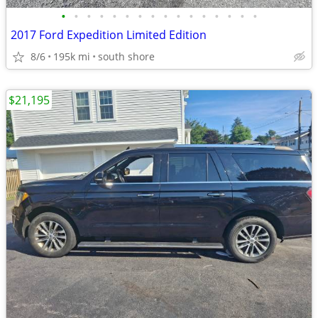
•
•
•
•
•
•
•
•
•
•
•
•
•
•
•
•
2017 Ford Expedition Limited Edition
8/6
195k mi
south shore
$21,195