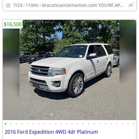
7/23
110mi
dracutscarconnection.com YOU'RE APPROVED! $1500 Down $69/WK
$16,500
•
•
•
•
•
•
•
•
•
•
•
•
•
•
•
•
•
•
•
•
•
•
•
•
2016 Ford Expedition 4WD 4dr Platinum