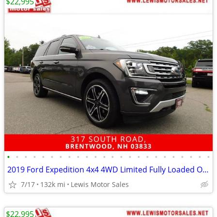
$22,995
•
•
•
•
•
•
•
•
•
•
•
•
•
•
•
•
•
•
•
•
•
•
•
•
2019 Ford Expedition 4x4 4WD Limited Fully Loaded One Owner SUV
7/17
132k mi
Lewis Motor Sales
$22,995