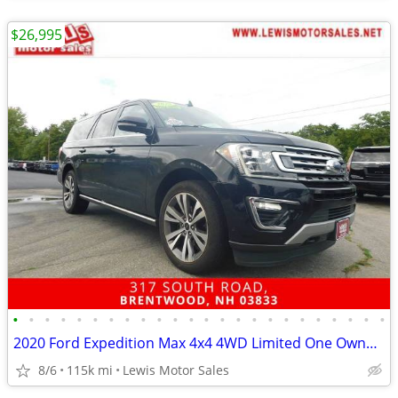
$26,995
•
•
•
•
•
•
•
•
•
•
•
•
•
•
•
•
•
•
•
•
•
•
•
•
2020 Ford Expedition Max 4x4 4WD Limited One Owner Fully Loaded SUV
8/6
115k mi
Lewis Motor Sales