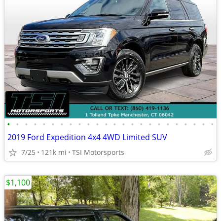
•
•
•
•
•
•
•
•
•
•
•
•
•
•
•
•
•
•
•
•
•
•
•
•
2019 Ford Expedition 4x4 4WD Limited SUV
7/25
121k mi
TSI Motorsports
$1,100