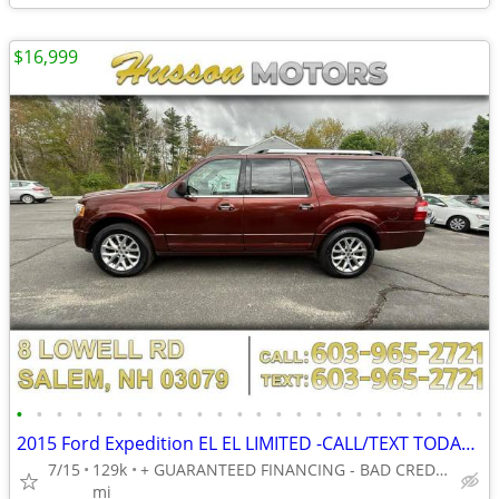
$16,999
•
•
•
•
•
•
•
•
•
•
•
•
•
•
•
•
•
•
•
•
•
•
•
•
2015 Ford Expedition EL EL LIMITED -CALL/TEXT TODAY! (603) 965-2721
7/15
129k
+ GUARANTEED FINANCING - BAD CREDIT, NO CREDIT, NO PROBLEM!
mi