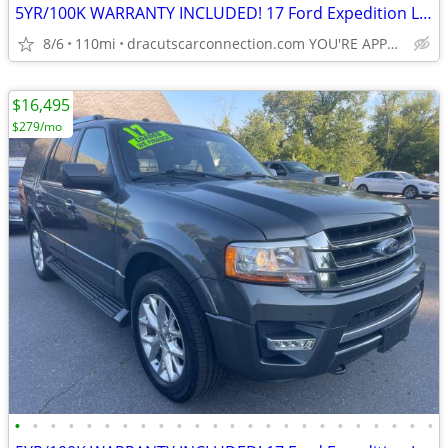
5YR/100K WARRANTY INCLUDED! 17 Ford Expedition Limited 4WD! LOW MILES!
8/6
110mi
dracutscarconnection.com YOU'RE APPROVED! $1500 Down $69/WK
$16,495
$279/mo
•
•
•
•
•
•
•
•
•
•
•
•
•
•
•
•
•
•
•
•
•
•
•
•