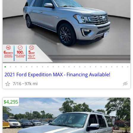
•
•
•
•
•
•
•
•
•
•
•
•
•
•
•
•
•
•
•
•
•
•
•
•
2021 Ford Expedition MAX - Financing Available!
7/16
97k mi
$4,295