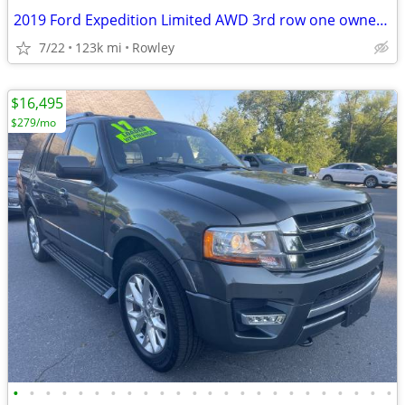
2019 Ford Expedition Limited AWD 3rd row one owner excellent condition
7/22
123k mi
Rowley
$16,495
$279/mo
•
•
•
•
•
•
•
•
•
•
•
•
•
•
•
•
•
•
•
•
•
•
•
•