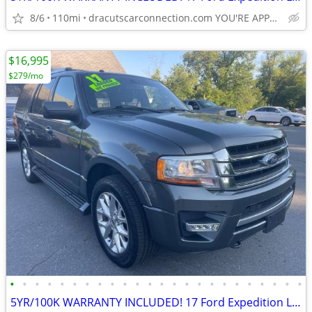
8/6
110mi
dracutscarconnection.com YOU'RE APPROVED! $1500 Down $65/WK
$16,995
$279/mo
•
•
•
•
•
•
•
•
•
•
•
•
•
•
•
•
•
•
•
•
•
•
•
•
5YR/100K WARRANTY INCLUDED! 17 Ford Expedition Limited 4WD! LOW MILES!