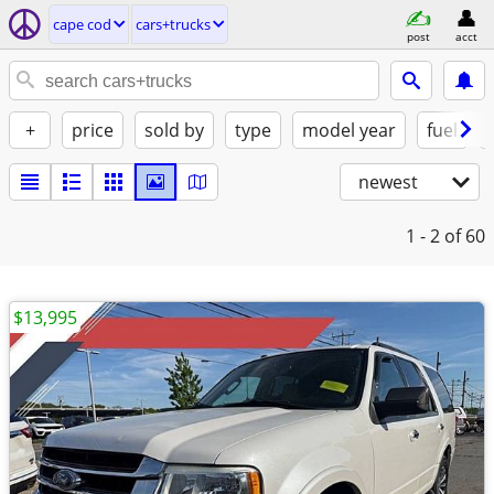
cape cod
cars+trucks
post
acct
+
price
sold by
type
model year
fuel
newest
1 - 2
of 60
$13,995