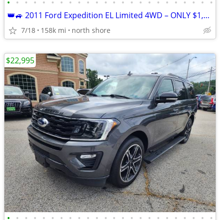
•
•
•
•
•
•
•
•
•
•
•
•
•
•
•
•
•
•
•
•
•
•
•
•
👑🚙 2011 Ford Expedition EL Limited 4WD – ONLY $1,000 DOWN • 90-DAY W
7/18
158k mi
north shore
$22,995
•
•
•
•
•
•
•
•
•
•
•
•
•
•
•
•
•
•
•
•
•
•
•
•