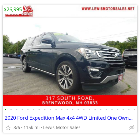
$26,995
•
•
•
•
•
•
•
•
•
•
•
•
•
•
•
•
•
•
•
•
•
•
•
•
2020 Ford Expedition Max 4x4 4WD Limited One Owner Fully Loaded SUV
8/6
115k mi
Lewis Motor Sales