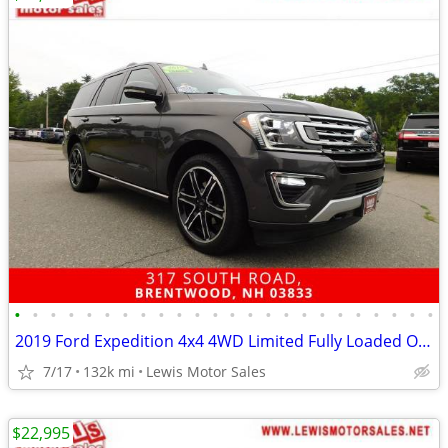
•
•
•
•
•
•
•
•
•
•
•
•
•
•
•
•
•
•
•
•
•
•
•
•
2019 Ford Expedition 4x4 4WD Limited Fully Loaded One Owner SUV
7/17
132k mi
Lewis Motor Sales
$22,995