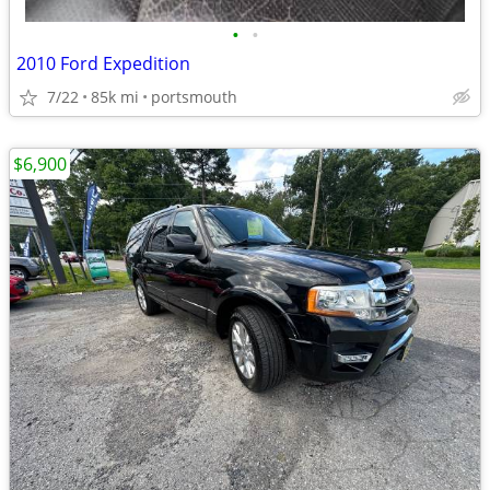
•
•
2010 Ford Expedition
7/22
85k mi
portsmouth
$6,900