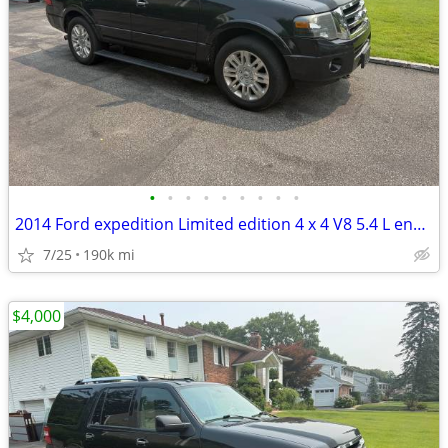
•
•
•
•
•
•
•
•
•
2014 Ford expedition Limited edition 4 x 4 V8 5.4 L engine
7/25
190k mi
$4,000