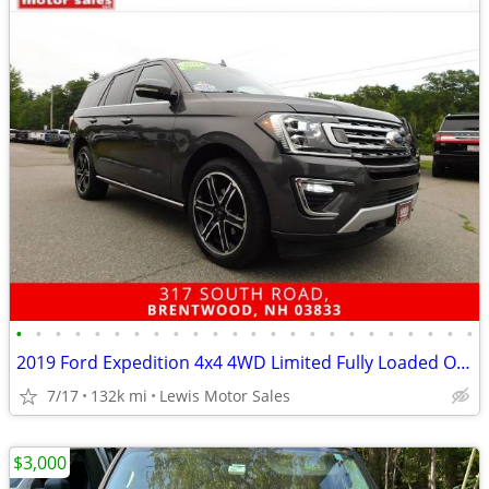
•
•
•
•
•
•
•
•
•
•
•
•
•
•
•
•
•
•
•
•
•
•
•
•
2019 Ford Expedition 4x4 4WD Limited Fully Loaded One Owner SUV
7/17
132k mi
Lewis Motor Sales
$3,000