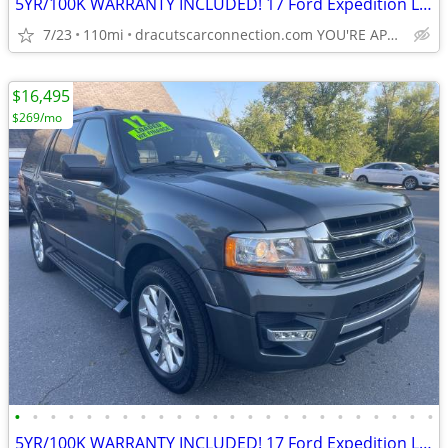
5YR/100K WARRANTY INCLUDED! 17 Ford Expedition Limited 4WD! LOW MILES!
7/23
110mi
dracutscarconnection.com YOU'RE APPROVED! $1500 Down $69/WK
$16,495
$269/mo
•
•
•
•
•
•
•
•
•
•
•
•
•
•
•
•
•
•
•
•
•
•
•
•
5YR/100K WARRANTY INCLUDED! 17 Ford Expedition Limited 4WD! LOW MILES!