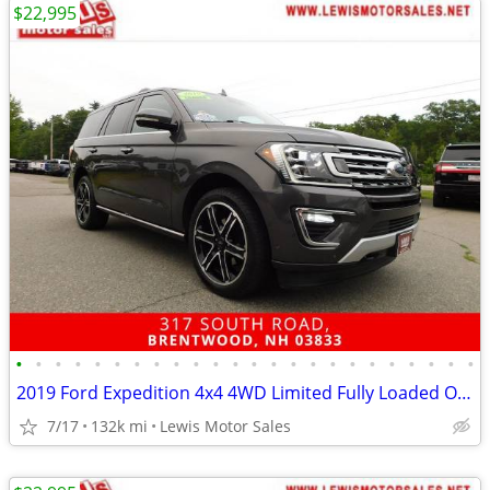
$22,995
•
•
•
•
•
•
•
•
•
•
•
•
•
•
•
•
•
•
•
•
•
•
•
•
2019 Ford Expedition 4x4 4WD Limited Fully Loaded One Owner SUV
7/17
132k mi
Lewis Motor Sales