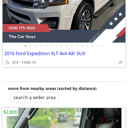
•
•
•
•
•
•
•
•
•
•
•
•
•
•
•
•
2016 Ford Expedition XLT 4x4 4dr SUV
8/4
144k mi
more from nearby areas (sorted by distance)
search a wider area
$2,800