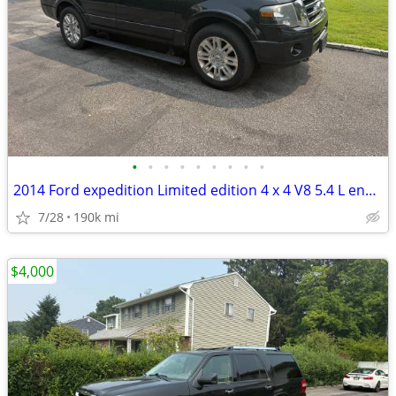
•
•
•
•
•
•
•
•
•
2014 Ford expedition Limited edition 4 x 4 V8 5.4 L engine
7/28
190k mi
$4,000