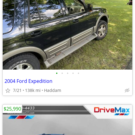
•
•
•
•
•
2004 Ford Expedition
7/21
138k mi
Haddam
$25,990