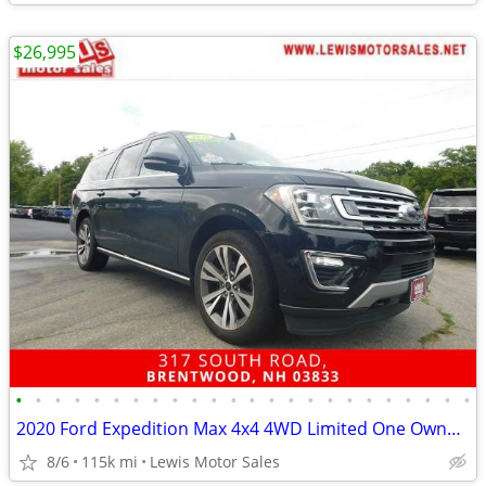
$26,995
•
•
•
•
•
•
•
•
•
•
•
•
•
•
•
•
•
•
•
•
•
•
•
•
2020 Ford Expedition Max 4x4 4WD Limited One Owner Fully Loaded SUV
8/6
115k mi
Lewis Motor Sales