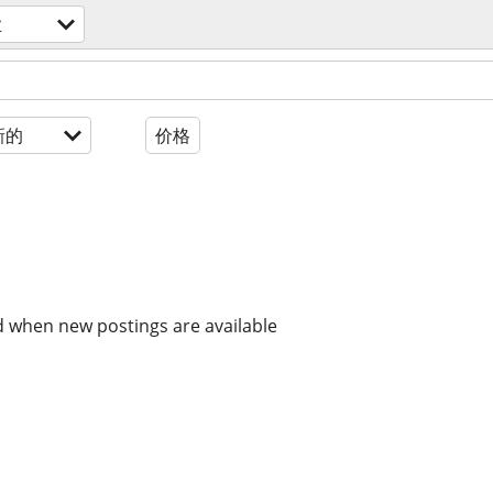
业
新的
价格
d when new postings are available