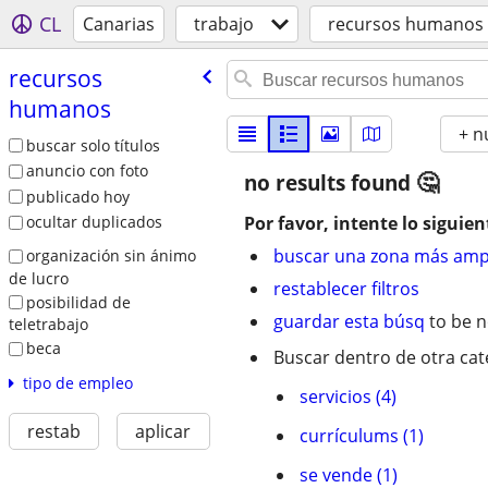
CL
Canarias
trabajo
recursos humanos
recursos
humanos
+ n
buscar solo títulos
anuncio con foto
no results found
publicado hoy
Por favor, intente lo siguien
ocultar duplicados
buscar una zona más amp
organización sin ánimo
de lucro
restablecer filtros
posibilidad de
guardar esta búsq
to be n
teletrabajo
beca
Buscar dentro de otra cat
tipo de empleo
servicios (4)
restab
aplicar
currí­culums (1)
se vende (1)