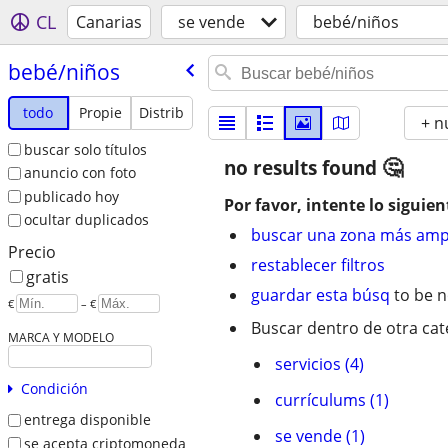
CL
Canarias
se vende
bebé/niños
bebé/​niños
todo
Propie
Distrib
+ n
buscar solo títulos
no results found
anuncio con foto
publicado hoy
Por favor, intente lo siguien
ocultar duplicados
buscar una zona más amp
Precio
restablecer filtros
gratis
guardar esta búsq
to be n
€
– €
Buscar dentro de otra cat
MARCA Y MODELO
servicios (4)
Condición
currí­culums (1)
entrega disponible
se vende (1)
se acepta criptomoneda