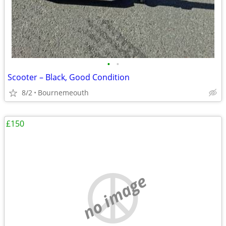
•
•
Scooter – Black, Good Condition
8/2
Bournemeouth
£150
no image