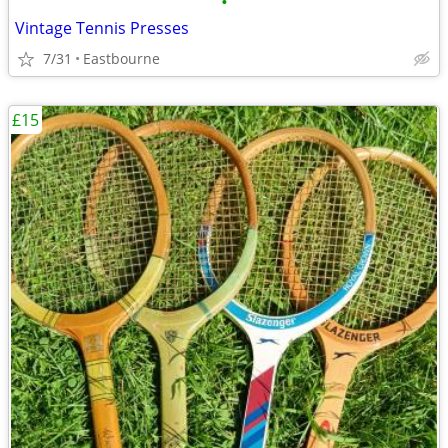
•
Vintage Tennis Presses
7/31
Eastbourne
£15