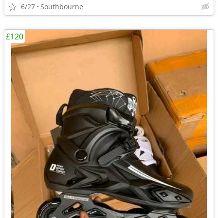
6/27
Southbourne
£120