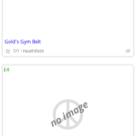
Gold's Gym Belt
7/1
Heathfield
£4
no image