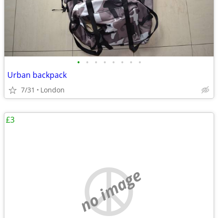
•
•
•
•
•
•
•
•
Urban backpack
7/31
London
£3
no image