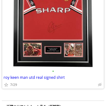
•
roy keen man utd real signed shirt
7/29