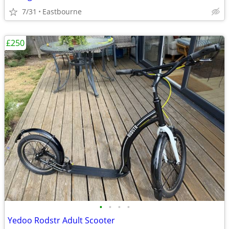
7/31
Eastbourne
£250
•
•
•
•
Yedoo Rodstr Adult Scooter