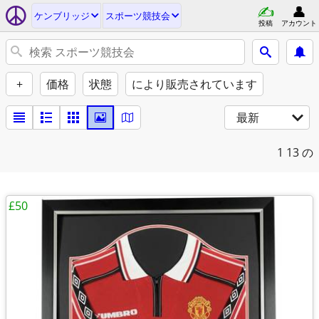
ケンブリッジ
スポーツ競技会
投稿
アカウント
+
価格
状態
により販売されています
最新
1
13 の
£50