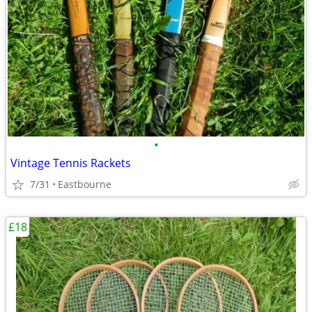
•
Vintage Tennis Rackets
7/31
Eastbourne
£18