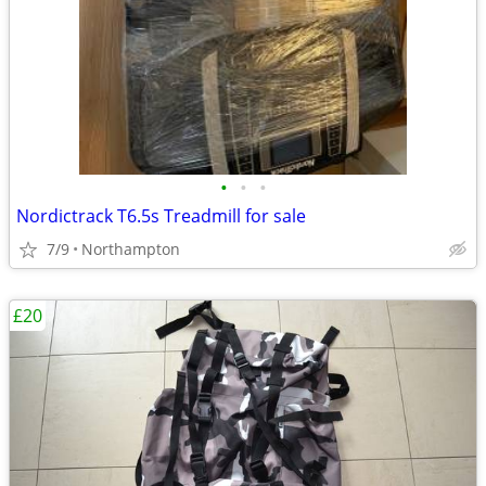
•
•
•
Nordictrack T6.5s Treadmill for sale
7/9
Northampton
£20