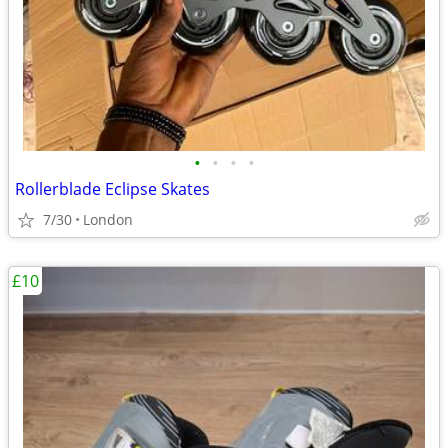
•
•
•
•
Rollerblade Eclipse Skates
7/30
London
£10