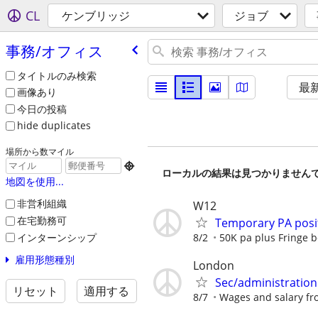
CL
ケンブリッジ
ジョブ
事務/​オフィス
タイトルのみ検索
最
画像あり
今日の投稿
hide duplicates
場所から数マイル

ローカルの結果は見つかりません
地図を使用...
非営利組織
W12
在宅勤務可
Temporary PA posit
インターンシップ
8/2
50K pa plus Fringe b
雇用形態種別
London
Sec/administration
リセット
適用する
8/7
Wages and salary fro