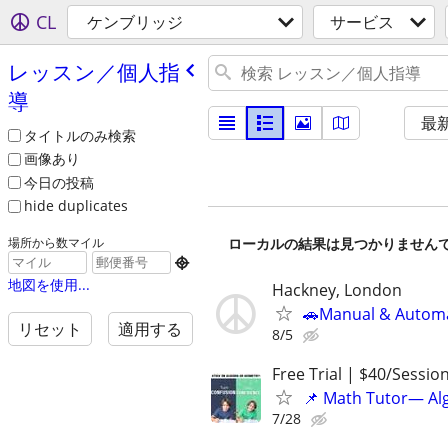
CL
ケンブリッジ
サービス
レッスン／個人指
導
最
タイトルのみ検索
画像あり
今日の投稿
hide duplicates
ローカルの結果は見つかりません
場所から数マイル

地図を使用...
Hackney, London
🚗Manual & Automat
リセット
適用する
8/5
Free Trial | $40/Sessio
📌 Math Tutor— Alg
7/28