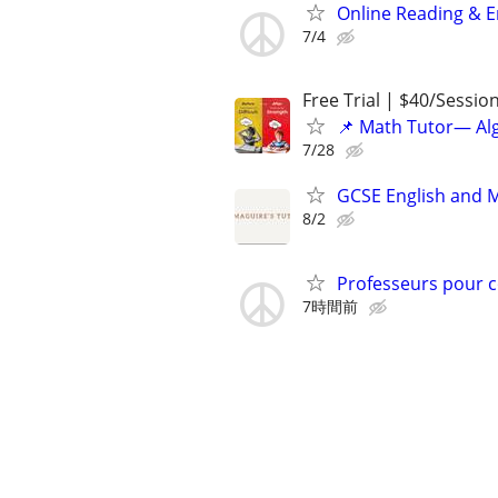
Online Reading & E
7/4
Free Trial | $40/Sessio
📌 Math Tutor— Alg
7/28
GCSE English and 
8/2
Professeurs pour c
7時間前