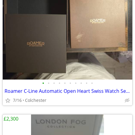
•
•
•
•
•
•
•
•
•
•
Roamer C-Line Automatic Open Heart Swiss Watch Set - Like New, Worn On
7/16
Colchester
£2,300