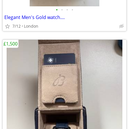
•
•
•
•
Elegant Men's Gold watch....
7/12
London
£1,500