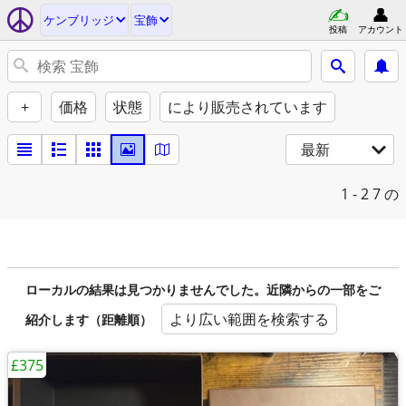
ケンブリッジ
宝飾
投稿
アカウント
+
価格
状態
により販売されています
最新
1 - 2
7 の
ローカルの結果は見つかりませんでした。近隣からの一部をご
より広い範囲を検索する
紹介します（距離順）
£375