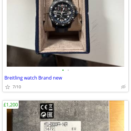
•
•
Breitling watch Brand new
7/10
£1,200