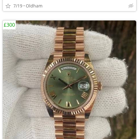
7/19
Oldham
£300