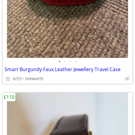
•
•
•
•
Smart Burgundy Faux Leather Jewellery Travel Case
6/25
Isleworth
£110